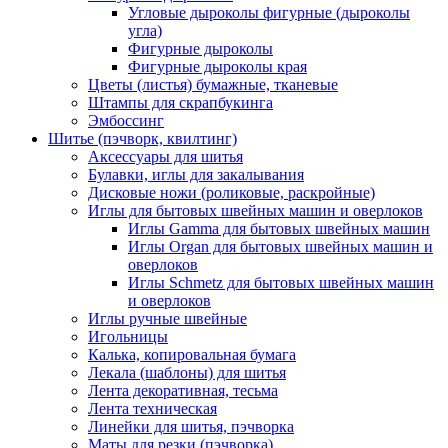
Угловые дыроколы фигурные (дыроколы
угла)
Фигурные дыроколы
Фигурные дыроколы края
Цветы (листья) бумажные, тканевые
Штампы для скрапбукинга
Эмбоссинг
Шитье (пэчворк, квилтинг)
Аксессуары для шитья
Булавки, иглы для закалывания
Дисковые ножи (роликовые, раскройные)
Иглы для бытовых швейных машин и оверлоков
Иглы Gamma для бытовых швейных машин
Иглы Organ для бытовых швейных машин и
оверлоков
Иглы Schmetz для бытовых швейных машин
и оверлоков
Иглы ручные швейные
Игольницы
Калька, копировальная бумага
Лекала (шаблоны) для шитья
Лента декоративная, тесьма
Лента техническая
Линейки для шитья, пэчворка
Маты для резки (пэчворка)