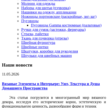
Молнии для одежды
Наборы для шитья (пэчворка)
Нашивки на одежду, аппликации
Ножницы портновские (раскройные, зиг-заг)
Пуговицы
Пуговицы Gamma костюмные (пальтовые)
Ручки для сумок (застежки, фермуары)
Стразы, пайетки
Ткань для пэчворка (отрезы)
Швейная фурнитура
Швейные нитки
Шкатулки, коробки для рукоделия
Шпульки для швейных машин
Наши новости
11.05.2026
Вязаные Элементы в Интерьере: Уют, Текстура и Душа
Домашнего Пространства
Эта статья погрузится в многогранный мир вязаного
декора, исследуя его исторические корни, эстетическую и
функциональную ценность, разнообразие форм и техник