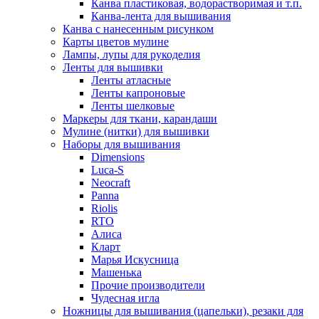
Канва пластиковая, водорастворимая и т.п.
Канва-лента для вышивания
Канва с нанесенным рисунком
Карты цветов мулине
Лампы, лупы для рукоделия
Ленты для вышивки
Ленты атласные
Ленты капроновые
Ленты шелковые
Маркеры для ткани, карандаши
Мулине (нитки) для вышивки
Наборы для вышивания
Dimensions
Luca-S
Neocraft
Panna
Riolis
RTO
Алиса
Кларт
Марья Искусница
Машенька
Прочие производители
Чудесная игла
Ножницы для вышивания (цапельки), резаки для