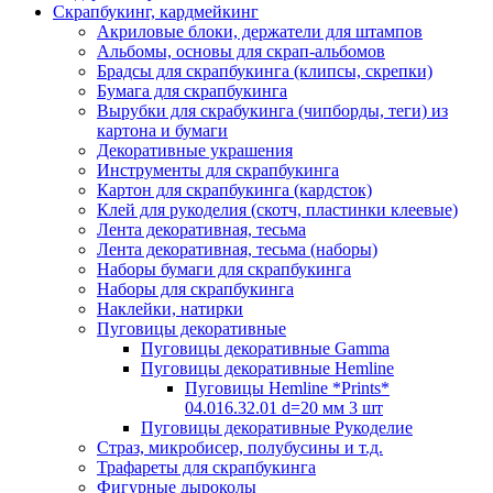
Скрапбукинг, кардмейкинг
Акриловые блоки, держатели для штампов
Альбомы, основы для скрап-альбомов
Брадсы для скрапбукинга (клипсы, скрепки)
Бумага для скрапбукинга
Вырубки для скрабукинга (чипборды, теги) из
картона и бумаги
Декоративные украшения
Инструменты для скрапбукинга
Картон для скрапбукинга (кардсток)
Клей для рукоделия (скотч, пластинки клеевые)
Лента декоративная, тесьма
Лента декоративная, тесьма (наборы)
Наборы бумаги для скрапбукинга
Наборы для скрапбукинга
Наклейки, натирки
Пуговицы декоративные
Пуговицы декоративные Gamma
Пуговицы декоративные Hemline
Пуговицы Hemline *Prints*
04.016.32.01 d=20 мм 3 шт
Пуговицы декоративные Рукоделие
Страз, микробисер, полубусины и т.д.
Трафареты для скрапбукинга
Фигурные дыроколы