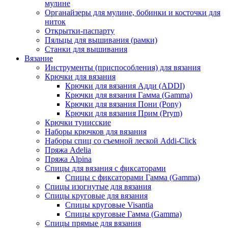
мулине
Органайзеры для мулине, бобинки и косточки для
ниток
Открытки-паспарту
Пяльцы для вышивания (рамки)
Станки для вышивания
Вязание
Инструменты (приспособления) для вязания
Крючки для вязания
Крючки для вязания Адди (ADDI)
Крючки для вязания Гамма (Gamma)
Крючки для вязания Пони (Pony)
Крючки для вязания Прим (Prym)
Крючки тунисские
Наборы крючков для вязания
Наборы спиц со съемной леской Addi-Click
Пряжа Adelia
Пряжа Alpina
Спицы для вязания с фиксаторами
Спицы с фиксаторами Гамма (Gamma)
Спицы изогнутые для вязания
Спицы круговые для вязания
Спицы круговые Visantia
Спицы круговые Гамма (Gamma)
Спицы прямые для вязания