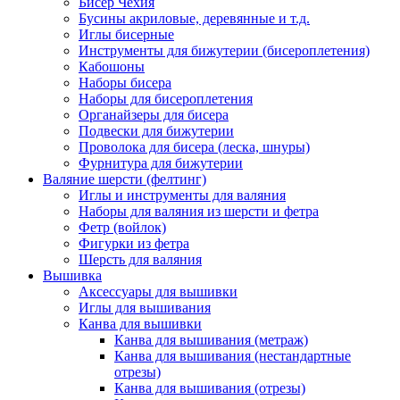
Бисер Чехия
Бусины акриловые, деревянные и т.д.
Иглы бисерные
Инструменты для бижутерии (бисероплетения)
Кабошоны
Наборы бисера
Наборы для бисероплетения
Органайзеры для бисера
Подвески для бижутерии
Проволока для бисера (леска, шнуры)
Фурнитура для бижутерии
Валяние шерсти (фелтинг)
Иглы и инструменты для валяния
Наборы для валяния из шерсти и фетра
Фетр (войлок)
Фигурки из фетра
Шерсть для валяния
Вышивка
Аксессуары для вышивки
Иглы для вышивания
Канва для вышивки
Канва для вышивания (метраж)
Канва для вышивания (нестандартные
отрезы)
Канва для вышивания (отрезы)