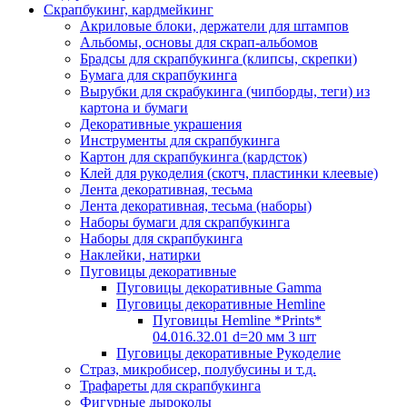
Скрапбукинг, кардмейкинг
Акриловые блоки, держатели для штампов
Альбомы, основы для скрап-альбомов
Брадсы для скрапбукинга (клипсы, скрепки)
Бумага для скрапбукинга
Вырубки для скрабукинга (чипборды, теги) из
картона и бумаги
Декоративные украшения
Инструменты для скрапбукинга
Картон для скрапбукинга (кардсток)
Клей для рукоделия (скотч, пластинки клеевые)
Лента декоративная, тесьма
Лента декоративная, тесьма (наборы)
Наборы бумаги для скрапбукинга
Наборы для скрапбукинга
Наклейки, натирки
Пуговицы декоративные
Пуговицы декоративные Gamma
Пуговицы декоративные Hemline
Пуговицы Hemline *Prints*
04.016.32.01 d=20 мм 3 шт
Пуговицы декоративные Рукоделие
Страз, микробисер, полубусины и т.д.
Трафареты для скрапбукинга
Фигурные дыроколы