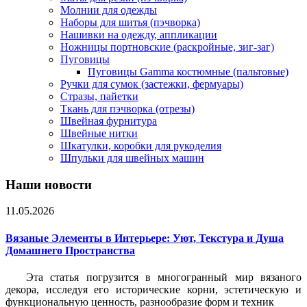
Молнии для одежды
Наборы для шитья (пэчворка)
Нашивки на одежду, аппликации
Ножницы портновские (раскройные, зиг-заг)
Пуговицы
Пуговицы Gamma костюмные (пальтовые)
Ручки для сумок (застежки, фермуары)
Стразы, пайетки
Ткань для пэчворка (отрезы)
Швейная фурнитура
Швейные нитки
Шкатулки, коробки для рукоделия
Шпульки для швейных машин
Наши новости
11.05.2026
Вязаные Элементы в Интерьере: Уют, Текстура и Душа
Домашнего Пространства
Эта статья погрузится в многогранный мир вязаного
декора, исследуя его исторические корни, эстетическую и
функциональную ценность, разнообразие форм и техник