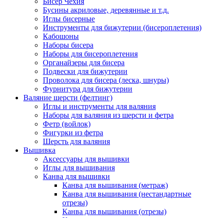
Бисер Чехия
Бусины акриловые, деревянные и т.д.
Иглы бисерные
Инструменты для бижутерии (бисероплетения)
Кабошоны
Наборы бисера
Наборы для бисероплетения
Органайзеры для бисера
Подвески для бижутерии
Проволока для бисера (леска, шнуры)
Фурнитура для бижутерии
Валяние шерсти (фелтинг)
Иглы и инструменты для валяния
Наборы для валяния из шерсти и фетра
Фетр (войлок)
Фигурки из фетра
Шерсть для валяния
Вышивка
Аксессуары для вышивки
Иглы для вышивания
Канва для вышивки
Канва для вышивания (метраж)
Канва для вышивания (нестандартные
отрезы)
Канва для вышивания (отрезы)