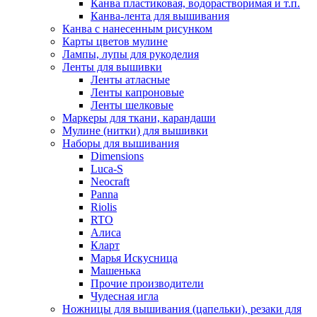
Канва пластиковая, водорастворимая и т.п.
Канва-лента для вышивания
Канва с нанесенным рисунком
Карты цветов мулине
Лампы, лупы для рукоделия
Ленты для вышивки
Ленты атласные
Ленты капроновые
Ленты шелковые
Маркеры для ткани, карандаши
Мулине (нитки) для вышивки
Наборы для вышивания
Dimensions
Luca-S
Neocraft
Panna
Riolis
RTO
Алиса
Кларт
Марья Искусница
Машенька
Прочие производители
Чудесная игла
Ножницы для вышивания (цапельки), резаки для