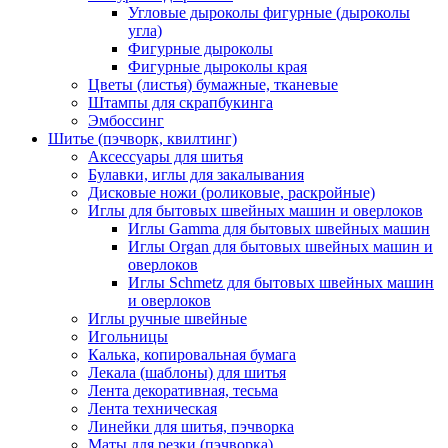
Угловые дыроколы фигурные (дыроколы
угла)
Фигурные дыроколы
Фигурные дыроколы края
Цветы (листья) бумажные, тканевые
Штампы для скрапбукинга
Эмбоссинг
Шитье (пэчворк, квилтинг)
Аксессуары для шитья
Булавки, иглы для закалывания
Дисковые ножи (роликовые, раскройные)
Иглы для бытовых швейных машин и оверлоков
Иглы Gamma для бытовых швейных машин
Иглы Organ для бытовых швейных машин и
оверлоков
Иглы Schmetz для бытовых швейных машин
и оверлоков
Иглы ручные швейные
Игольницы
Калька, копировальная бумага
Лекала (шаблоны) для шитья
Лента декоративная, тесьма
Лента техническая
Линейки для шитья, пэчворка
Маты для резки (пэчворка)