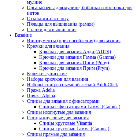
мулине
Органайзеры для мулине, бобинки и косточки для
ниток
Открытки-паспарту
Пяльцы для вышивания (рамки)
Станки для вышивания
Вязание
Инструменты (приспособления) для вязания
Крючки для вязания
Крючки для вязания Адди (ADDI)
Крючки для вязания Гамма (Gamma)
Крючки для вязания Пони (Pony)
Крючки для вязания Прим (Prym)
Крючки тунисские
Наборы крючков для вязания
Наборы спиц со съемной леской Addi-Click
Пряжа Adelia
Пряжа Alpina
Спицы для вязания с фиксаторами
Спицы с фиксаторами Гамма (Gamma)
Спицы изогнутые для вязания
Спицы круговые для вязания
Спицы круговые Visantia
Спицы круговые Гамма (Gamma)
Спицы прямые для вязания