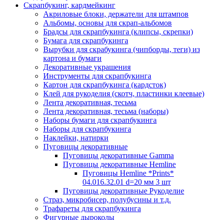
Скрапбукинг, кардмейкинг
Акриловые блоки, держатели для штампов
Альбомы, основы для скрап-альбомов
Брадсы для скрапбукинга (клипсы, скрепки)
Бумага для скрапбукинга
Вырубки для скрабукинга (чипборды, теги) из
картона и бумаги
Декоративные украшения
Инструменты для скрапбукинга
Картон для скрапбукинга (кардсток)
Клей для рукоделия (скотч, пластинки клеевые)
Лента декоративная, тесьма
Лента декоративная, тесьма (наборы)
Наборы бумаги для скрапбукинга
Наборы для скрапбукинга
Наклейки, натирки
Пуговицы декоративные
Пуговицы декоративные Gamma
Пуговицы декоративные Hemline
Пуговицы Hemline *Prints*
04.016.32.01 d=20 мм 3 шт
Пуговицы декоративные Рукоделие
Страз, микробисер, полубусины и т.д.
Трафареты для скрапбукинга
Фигурные дыроколы