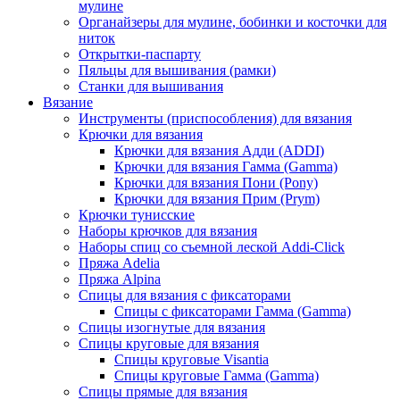
мулине
Органайзеры для мулине, бобинки и косточки для
ниток
Открытки-паспарту
Пяльцы для вышивания (рамки)
Станки для вышивания
Вязание
Инструменты (приспособления) для вязания
Крючки для вязания
Крючки для вязания Адди (ADDI)
Крючки для вязания Гамма (Gamma)
Крючки для вязания Пони (Pony)
Крючки для вязания Прим (Prym)
Крючки тунисские
Наборы крючков для вязания
Наборы спиц со съемной леской Addi-Click
Пряжа Adelia
Пряжа Alpina
Спицы для вязания с фиксаторами
Спицы с фиксаторами Гамма (Gamma)
Спицы изогнутые для вязания
Спицы круговые для вязания
Спицы круговые Visantia
Спицы круговые Гамма (Gamma)
Спицы прямые для вязания