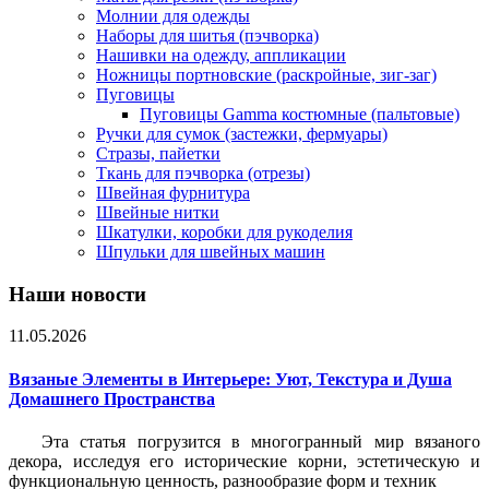
Молнии для одежды
Наборы для шитья (пэчворка)
Нашивки на одежду, аппликации
Ножницы портновские (раскройные, зиг-заг)
Пуговицы
Пуговицы Gamma костюмные (пальтовые)
Ручки для сумок (застежки, фермуары)
Стразы, пайетки
Ткань для пэчворка (отрезы)
Швейная фурнитура
Швейные нитки
Шкатулки, коробки для рукоделия
Шпульки для швейных машин
Наши новости
11.05.2026
Вязаные Элементы в Интерьере: Уют, Текстура и Душа
Домашнего Пространства
Эта статья погрузится в многогранный мир вязаного
декора, исследуя его исторические корни, эстетическую и
функциональную ценность, разнообразие форм и техник