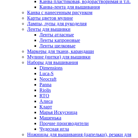
Канва пластиковая, водорастворимая и т.п.
Канва-лента для вышивания
Канва с нанесенным рисунком
Карты цветов мулине
Лампы, лупы для рукоделия
Ленты для вышивки
Ленты атласные
Ленты капроновые
Ленты шелковые
Маркеры для ткани, карандаши
Мулине (нитки) для вышивки
Наборы для вышивания
Dimensions
Luca-S
Neocraft
Panna
Riolis
RTO
Алиса
Кларт
Марья Искусница
Машенька
Прочие производители
Чудесная игла
Ножницы для вышивания (цапельки), резаки для