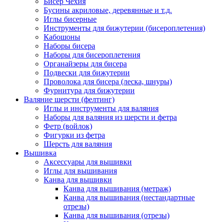
Бисер Чехия
Бусины акриловые, деревянные и т.д.
Иглы бисерные
Инструменты для бижутерии (бисероплетения)
Кабошоны
Наборы бисера
Наборы для бисероплетения
Органайзеры для бисера
Подвески для бижутерии
Проволока для бисера (леска, шнуры)
Фурнитура для бижутерии
Валяние шерсти (фелтинг)
Иглы и инструменты для валяния
Наборы для валяния из шерсти и фетра
Фетр (войлок)
Фигурки из фетра
Шерсть для валяния
Вышивка
Аксессуары для вышивки
Иглы для вышивания
Канва для вышивки
Канва для вышивания (метраж)
Канва для вышивания (нестандартные
отрезы)
Канва для вышивания (отрезы)