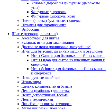
Угловые дыроколы фигурные (дыроколы
угла)
Фигурные дыроколы
Фигурные дыроколы края
Цветы (листья) бумажные, тканевые
Штампы для скрапбукинга
Эмбоссинг
Шитье (пэчворк, квилтинг)
Аксессуары для шитья
Булавки, иглы для закалывания
Дисковые ножи (роликовые, раскройные)
Иглы для бытовых швейных машин и оверлоков
Иглы Gamma для бытовых швейных машин
Иглы Organ для бытовых швейных машин и
оверлоков
Иглы Schmetz для бытовых швейных машин
и оверлоков
Иглы ручные швейные
Игольницы
Калька, копировальная бумага
Лекала (шаблоны) для шитья
Лента декоративная, тесьма
Лента техническая
Линейки для шитья, пэчворка
Маты для резки (пэчворка)