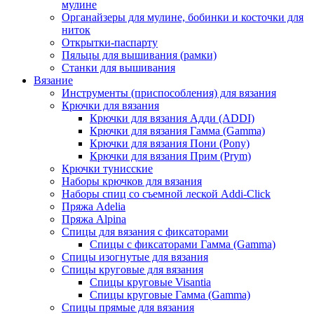
мулине
Органайзеры для мулине, бобинки и косточки для
ниток
Открытки-паспарту
Пяльцы для вышивания (рамки)
Станки для вышивания
Вязание
Инструменты (приспособления) для вязания
Крючки для вязания
Крючки для вязания Адди (ADDI)
Крючки для вязания Гамма (Gamma)
Крючки для вязания Пони (Pony)
Крючки для вязания Прим (Prym)
Крючки тунисские
Наборы крючков для вязания
Наборы спиц со съемной леской Addi-Click
Пряжа Adelia
Пряжа Alpina
Спицы для вязания с фиксаторами
Спицы с фиксаторами Гамма (Gamma)
Спицы изогнутые для вязания
Спицы круговые для вязания
Спицы круговые Visantia
Спицы круговые Гамма (Gamma)
Спицы прямые для вязания