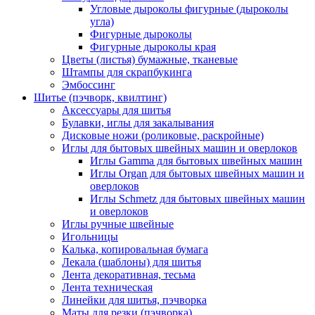
Угловые дыроколы фигурные (дыроколы
угла)
Фигурные дыроколы
Фигурные дыроколы края
Цветы (листья) бумажные, тканевые
Штампы для скрапбукинга
Эмбоссинг
Шитье (пэчворк, квилтинг)
Аксессуары для шитья
Булавки, иглы для закалывания
Дисковые ножи (роликовые, раскройные)
Иглы для бытовых швейных машин и оверлоков
Иглы Gamma для бытовых швейных машин
Иглы Organ для бытовых швейных машин и
оверлоков
Иглы Schmetz для бытовых швейных машин
и оверлоков
Иглы ручные швейные
Игольницы
Калька, копировальная бумага
Лекала (шаблоны) для шитья
Лента декоративная, тесьма
Лента техническая
Линейки для шитья, пэчворка
Маты для резки (пэчворка)