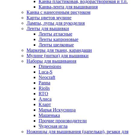
Канва пластиковая, водорастворимая и т.п.
Канва-лента для вышивания
Канва с нанесенным рисунком
Карты цветов мулине
Лампы, лупы для рукоделия
Ленты для вышивки
Ленты атласные
Ленты капроновые
Ленты шелковые
Маркеры для ткани, карандаши
Мулине (нитки) для вышивки
Наборы для вышивания
Dimensions
Luca-S
Neocraft
Panna
Riolis
RTO
Алиса
Кларт
Марья Искусница
Машенька
Прочие производители
Чудесная игла
Ножницы для вышивания (цапельки), резаки для