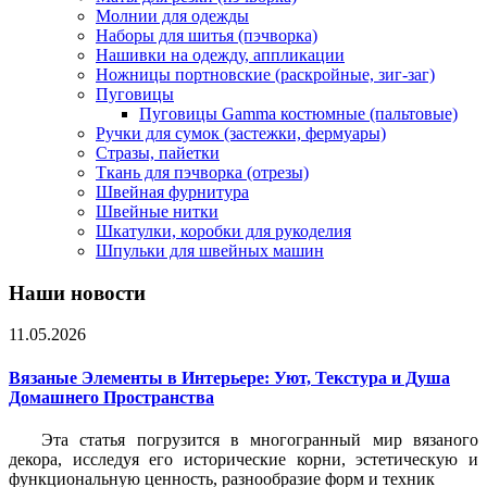
Молнии для одежды
Наборы для шитья (пэчворка)
Нашивки на одежду, аппликации
Ножницы портновские (раскройные, зиг-заг)
Пуговицы
Пуговицы Gamma костюмные (пальтовые)
Ручки для сумок (застежки, фермуары)
Стразы, пайетки
Ткань для пэчворка (отрезы)
Швейная фурнитура
Швейные нитки
Шкатулки, коробки для рукоделия
Шпульки для швейных машин
Наши новости
11.05.2026
Вязаные Элементы в Интерьере: Уют, Текстура и Душа
Домашнего Пространства
Эта статья погрузится в многогранный мир вязаного
декора, исследуя его исторические корни, эстетическую и
функциональную ценность, разнообразие форм и техник