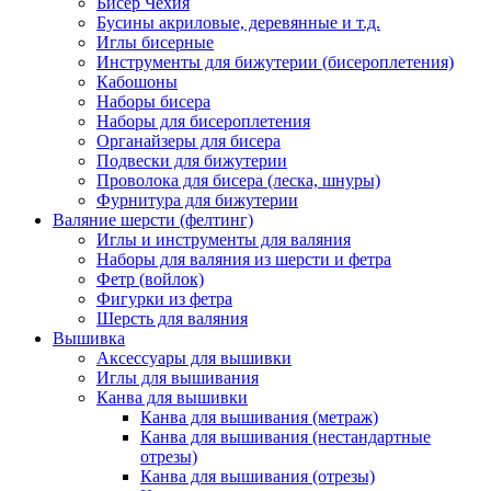
Бисер Чехия
Бусины акриловые, деревянные и т.д.
Иглы бисерные
Инструменты для бижутерии (бисероплетения)
Кабошоны
Наборы бисера
Наборы для бисероплетения
Органайзеры для бисера
Подвески для бижутерии
Проволока для бисера (леска, шнуры)
Фурнитура для бижутерии
Валяние шерсти (фелтинг)
Иглы и инструменты для валяния
Наборы для валяния из шерсти и фетра
Фетр (войлок)
Фигурки из фетра
Шерсть для валяния
Вышивка
Аксессуары для вышивки
Иглы для вышивания
Канва для вышивки
Канва для вышивания (метраж)
Канва для вышивания (нестандартные
отрезы)
Канва для вышивания (отрезы)