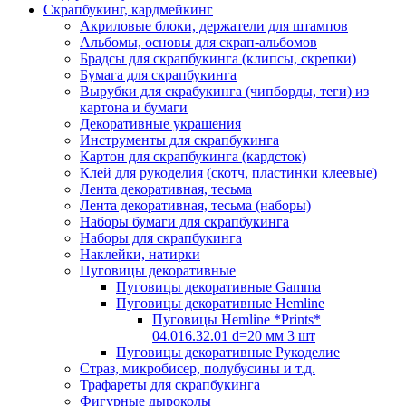
Скрапбукинг, кардмейкинг
Акриловые блоки, держатели для штампов
Альбомы, основы для скрап-альбомов
Брадсы для скрапбукинга (клипсы, скрепки)
Бумага для скрапбукинга
Вырубки для скрабукинга (чипборды, теги) из
картона и бумаги
Декоративные украшения
Инструменты для скрапбукинга
Картон для скрапбукинга (кардсток)
Клей для рукоделия (скотч, пластинки клеевые)
Лента декоративная, тесьма
Лента декоративная, тесьма (наборы)
Наборы бумаги для скрапбукинга
Наборы для скрапбукинга
Наклейки, натирки
Пуговицы декоративные
Пуговицы декоративные Gamma
Пуговицы декоративные Hemline
Пуговицы Hemline *Prints*
04.016.32.01 d=20 мм 3 шт
Пуговицы декоративные Рукоделие
Страз, микробисер, полубусины и т.д.
Трафареты для скрапбукинга
Фигурные дыроколы