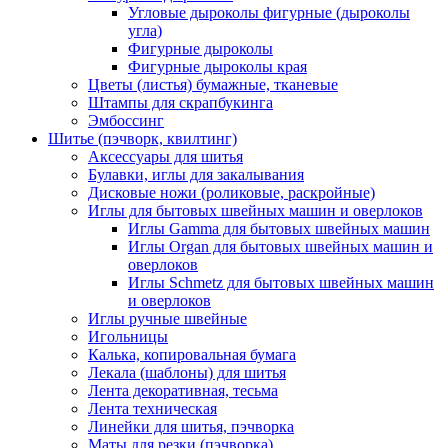
Угловые дыроколы фигурные (дыроколы
угла)
Фигурные дыроколы
Фигурные дыроколы края
Цветы (листья) бумажные, тканевые
Штампы для скрапбукинга
Эмбоссинг
Шитье (пэчворк, квилтинг)
Аксессуары для шитья
Булавки, иглы для закалывания
Дисковые ножи (роликовые, раскройные)
Иглы для бытовых швейных машин и оверлоков
Иглы Gamma для бытовых швейных машин
Иглы Organ для бытовых швейных машин и
оверлоков
Иглы Schmetz для бытовых швейных машин
и оверлоков
Иглы ручные швейные
Игольницы
Калька, копировальная бумага
Лекала (шаблоны) для шитья
Лента декоративная, тесьма
Лента техническая
Линейки для шитья, пэчворка
Маты для резки (пэчворка)