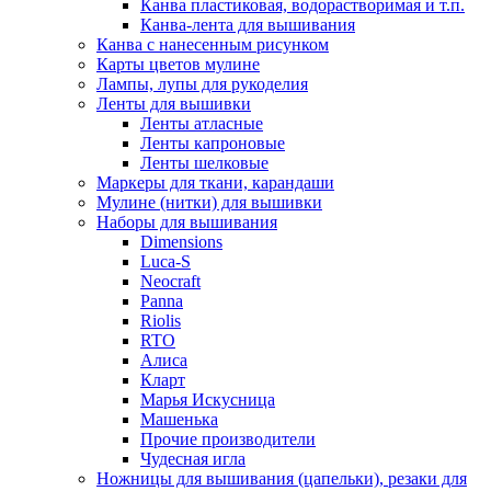
Канва пластиковая, водорастворимая и т.п.
Канва-лента для вышивания
Канва с нанесенным рисунком
Карты цветов мулине
Лампы, лупы для рукоделия
Ленты для вышивки
Ленты атласные
Ленты капроновые
Ленты шелковые
Маркеры для ткани, карандаши
Мулине (нитки) для вышивки
Наборы для вышивания
Dimensions
Luca-S
Neocraft
Panna
Riolis
RTO
Алиса
Кларт
Марья Искусница
Машенька
Прочие производители
Чудесная игла
Ножницы для вышивания (цапельки), резаки для