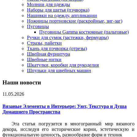
Молнии для одежды
Наборы для шитья (пэчворка)
Нашивки на одежду, аппликации
Ножницы портновские (раскройные, зиг-заг)
Пуговицы
Пуговицы Gamma костюмные (пальтовые)
Ручки для сумок (застежки, фермуары)
Стразы, пайетки
Ткань для пэчворка (отрезы)
Швейная фурнитура
Швейные нитки
Шкатулки, коробки для рукоделия
Шпульки для швейных машин
Наши новости
11.05.2026
Вязаные Элементы в Интерьере: Уют, Текстура и Душа
Домашнего Пространства
Эта статья погрузится в многогранный мир вязаного
декора, исследуя его исторические корни, эстетическую и
функциональную ценность, разнообразие форм и техник