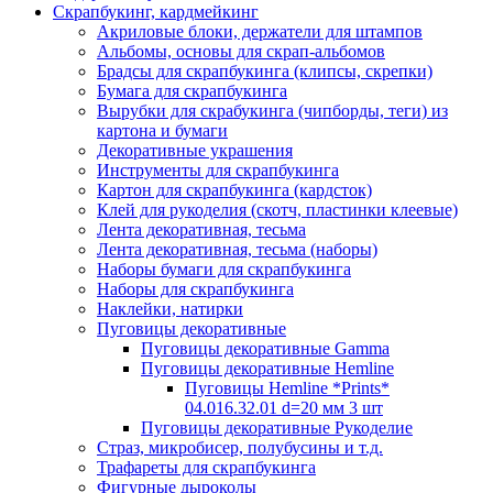
Скрапбукинг, кардмейкинг
Акриловые блоки, держатели для штампов
Альбомы, основы для скрап-альбомов
Брадсы для скрапбукинга (клипсы, скрепки)
Бумага для скрапбукинга
Вырубки для скрабукинга (чипборды, теги) из
картона и бумаги
Декоративные украшения
Инструменты для скрапбукинга
Картон для скрапбукинга (кардсток)
Клей для рукоделия (скотч, пластинки клеевые)
Лента декоративная, тесьма
Лента декоративная, тесьма (наборы)
Наборы бумаги для скрапбукинга
Наборы для скрапбукинга
Наклейки, натирки
Пуговицы декоративные
Пуговицы декоративные Gamma
Пуговицы декоративные Hemline
Пуговицы Hemline *Prints*
04.016.32.01 d=20 мм 3 шт
Пуговицы декоративные Рукоделие
Страз, микробисер, полубусины и т.д.
Трафареты для скрапбукинга
Фигурные дыроколы