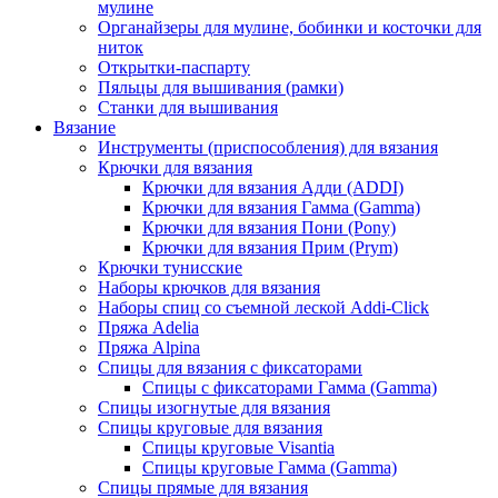
мулине
Органайзеры для мулине, бобинки и косточки для
ниток
Открытки-паспарту
Пяльцы для вышивания (рамки)
Станки для вышивания
Вязание
Инструменты (приспособления) для вязания
Крючки для вязания
Крючки для вязания Адди (ADDI)
Крючки для вязания Гамма (Gamma)
Крючки для вязания Пони (Pony)
Крючки для вязания Прим (Prym)
Крючки тунисские
Наборы крючков для вязания
Наборы спиц со съемной леской Addi-Click
Пряжа Adelia
Пряжа Alpina
Спицы для вязания с фиксаторами
Спицы с фиксаторами Гамма (Gamma)
Спицы изогнутые для вязания
Спицы круговые для вязания
Спицы круговые Visantia
Спицы круговые Гамма (Gamma)
Спицы прямые для вязания