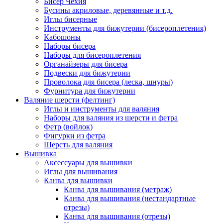
Бисер Чехия
Бусины акриловые, деревянные и т.д.
Иглы бисерные
Инструменты для бижутерии (бисероплетения)
Кабошоны
Наборы бисера
Наборы для бисероплетения
Органайзеры для бисера
Подвески для бижутерии
Проволока для бисера (леска, шнуры)
Фурнитура для бижутерии
Валяние шерсти (фелтинг)
Иглы и инструменты для валяния
Наборы для валяния из шерсти и фетра
Фетр (войлок)
Фигурки из фетра
Шерсть для валяния
Вышивка
Аксессуары для вышивки
Иглы для вышивания
Канва для вышивки
Канва для вышивания (метраж)
Канва для вышивания (нестандартные
отрезы)
Канва для вышивания (отрезы)