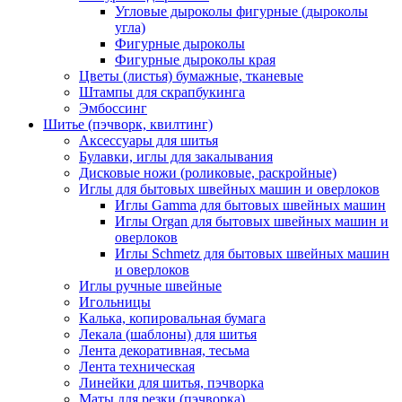
Угловые дыроколы фигурные (дыроколы
угла)
Фигурные дыроколы
Фигурные дыроколы края
Цветы (листья) бумажные, тканевые
Штампы для скрапбукинга
Эмбоссинг
Шитье (пэчворк, квилтинг)
Аксессуары для шитья
Булавки, иглы для закалывания
Дисковые ножи (роликовые, раскройные)
Иглы для бытовых швейных машин и оверлоков
Иглы Gamma для бытовых швейных машин
Иглы Organ для бытовых швейных машин и
оверлоков
Иглы Schmetz для бытовых швейных машин
и оверлоков
Иглы ручные швейные
Игольницы
Калька, копировальная бумага
Лекала (шаблоны) для шитья
Лента декоративная, тесьма
Лента техническая
Линейки для шитья, пэчворка
Маты для резки (пэчворка)