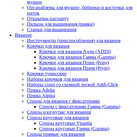
мулине
Органайзеры для мулине, бобинки и косточки для
ниток
Открытки-паспарту
Пяльцы для вышивания (рамки)
Станки для вышивания
Вязание
Инструменты (приспособления) для вязания
Крючки для вязания
Крючки для вязания Адди (ADDI)
Крючки для вязания Гамма (Gamma)
Крючки для вязания Пони (Pony)
Крючки для вязания Прим (Prym)
Крючки тунисские
Наборы крючков для вязания
Наборы спиц со съемной леской Addi-Click
Пряжа Adelia
Пряжа Alpina
Спицы для вязания с фиксаторами
Спицы с фиксаторами Гамма (Gamma)
Спицы изогнутые для вязания
Спицы круговые для вязания
Спицы круговые Visantia
Спицы круговые Гамма (Gamma)
Спицы прямые для вязания