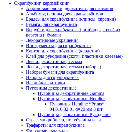
Скрапбукинг, кардмейкинг
Акриловые блоки, держатели для штампов
Альбомы, основы для скрап-альбомов
Брадсы для скрапбукинга (клипсы, скрепки)
Бумага для скрапбукинга
Вырубки для скрабукинга (чипборды, теги) из
картона и бумаги
Декоративные украшения
Инструменты для скрапбукинга
Картон для скрапбукинга (кардсток)
Клей для рукоделия (скотч, пластинки клеевые)
Лента декоративная, тесьма
Лента декоративная, тесьма (наборы)
Наборы бумаги для скрапбукинга
Наборы для скрапбукинга
Наклейки, натирки
Пуговицы декоративные
Пуговицы декоративные Gamma
Пуговицы декоративные Hemline
Пуговицы Hemline *Prints*
04.016.32.01 d=20 мм 3 шт
Пуговицы декоративные Рукоделие
Страз, микробисер, полубусины и т.д.
Трафареты для скрапбукинга
Фигурные дыроколы