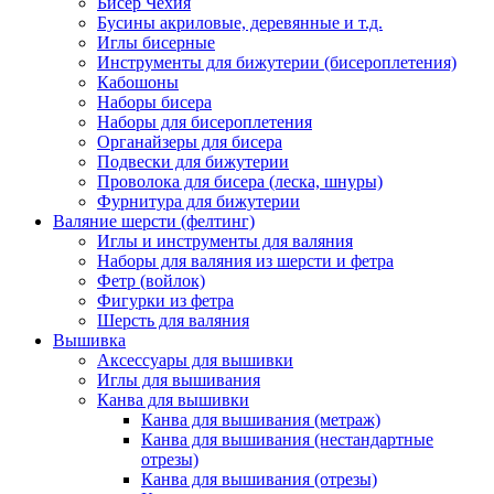
Бисер Чехия
Бусины акриловые, деревянные и т.д.
Иглы бисерные
Инструменты для бижутерии (бисероплетения)
Кабошоны
Наборы бисера
Наборы для бисероплетения
Органайзеры для бисера
Подвески для бижутерии
Проволока для бисера (леска, шнуры)
Фурнитура для бижутерии
Валяние шерсти (фелтинг)
Иглы и инструменты для валяния
Наборы для валяния из шерсти и фетра
Фетр (войлок)
Фигурки из фетра
Шерсть для валяния
Вышивка
Аксессуары для вышивки
Иглы для вышивания
Канва для вышивки
Канва для вышивания (метраж)
Канва для вышивания (нестандартные
отрезы)
Канва для вышивания (отрезы)