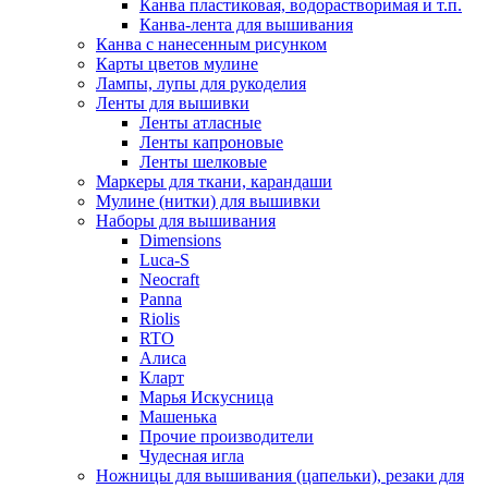
Канва пластиковая, водорастворимая и т.п.
Канва-лента для вышивания
Канва с нанесенным рисунком
Карты цветов мулине
Лампы, лупы для рукоделия
Ленты для вышивки
Ленты атласные
Ленты капроновые
Ленты шелковые
Маркеры для ткани, карандаши
Мулине (нитки) для вышивки
Наборы для вышивания
Dimensions
Luca-S
Neocraft
Panna
Riolis
RTO
Алиса
Кларт
Марья Искусница
Машенька
Прочие производители
Чудесная игла
Ножницы для вышивания (цапельки), резаки для