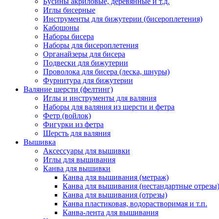
Бусины акриловые, деревянные и т.д.
Иглы бисерные
Инструменты для бижутерии (бисероплетения)
Кабошоны
Наборы бисера
Наборы для бисероплетения
Органайзеры для бисера
Подвески для бижутерии
Проволока для бисера (леска, шнуры)
Фурнитура для бижутерии
Валяние шерсти (фелтинг)
Иглы и инструменты для валяния
Наборы для валяния из шерсти и фетра
Фетр (войлок)
Фигурки из фетра
Шерсть для валяния
Вышивка
Аксессуары для вышивки
Иглы для вышивания
Канва для вышивки
Канва для вышивания (метраж)
Канва для вышивания (нестандартные отрезы
Канва для вышивания (отрезы)
Канва пластиковая, водорастворимая и т.п.
Канва-лента для вышивания