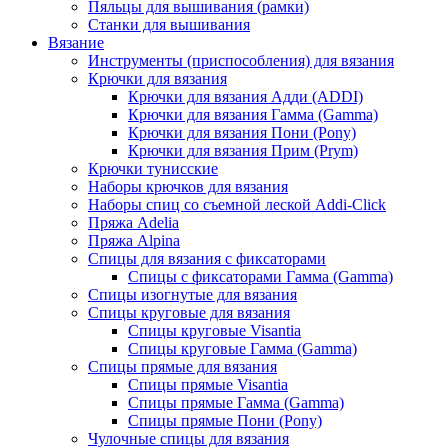
Пяльцы для вышивания (рамки)
Станки для вышивания
Вязание
Инструменты (приспособления) для вязания
Крючки для вязания
Крючки для вязания Адди (ADDI)
Крючки для вязания Гамма (Gamma)
Крючки для вязания Пони (Pony)
Крючки для вязания Прим (Prym)
Крючки тунисские
Наборы крючков для вязания
Наборы спиц со съемной леской Addi-Click
Пряжа Adelia
Пряжа Alpina
Спицы для вязания с фиксаторами
Спицы с фиксаторами Гамма (Gamma)
Спицы изогнутые для вязания
Спицы круговые для вязания
Спицы круговые Visantia
Спицы круговые Гамма (Gamma)
Спицы прямые для вязания
Спицы прямые Visantia
Спицы прямые Гамма (Gamma)
Спицы прямые Пони (Pony)
Чулочные спицы для вязания