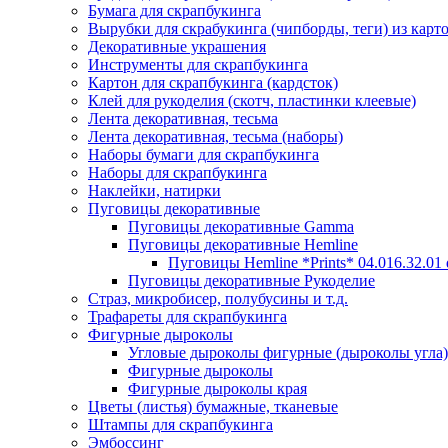
Бумага для скрапбукинга
Вырубки для скрабукинга (чипборды, теги) из карт
Декоративные украшения
Инструменты для скрапбукинга
Картон для скрапбукинга (кардсток)
Клей для рукоделия (скотч, пластинки клеевые)
Лента декоративная, тесьма
Лента декоративная, тесьма (наборы)
Наборы бумаги для скрапбукинга
Наборы для скрапбукинга
Наклейки, натирки
Пуговицы декоративные
Пуговицы декоративные Gamma
Пуговицы декоративные Hemline
Пуговицы Hemline *Prints* 04.016.32.01
Пуговицы декоративные Рукоделие
Страз, микробисер, полубусины и т.д.
Трафареты для скрапбукинга
Фигурные дыроколы
Угловые дыроколы фигурные (дыроколы угла)
Фигурные дыроколы
Фигурные дыроколы края
Цветы (листья) бумажные, тканевые
Штампы для скрапбукинга
Эмбоссинг