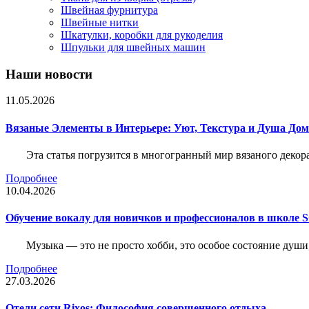
Швейная фурнитура
Швейные нитки
Шкатулки, коробки для рукоделия
Шпульки для швейных машин
Наши новости
11.05.2026
Вязаные Элементы в Интерьере: Уют, Текстура и Душа До
Эта статья погрузится в многогранный мир вязаного декор
Подробнее
10.04.2026
Обучение вокалу для новичков и профессионалов в школе
Музыка — это не просто хобби, это особое состояние души
Подробнее
27.03.2026
Отели сети Rixos: Философия совершенного отдыха