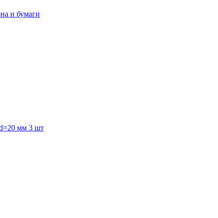
она и бумаги
 d=20 мм 3 шт