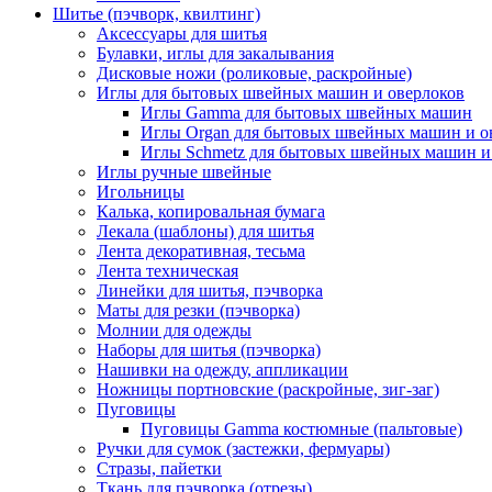
Шитье (пэчворк, квилтинг)
Аксессуары для шитья
Булавки, иглы для закалывания
Дисковые ножи (роликовые, раскройные)
Иглы для бытовых швейных машин и оверлоков
Иглы Gamma для бытовых швейных машин
Иглы Organ для бытовых швейных машин и о
Иглы Schmetz для бытовых швейных машин и
Иглы ручные швейные
Игольницы
Калька, копировальная бумага
Лекала (шаблоны) для шитья
Лента декоративная, тесьма
Лента техническая
Линейки для шитья, пэчворка
Маты для резки (пэчворка)
Молнии для одежды
Наборы для шитья (пэчворка)
Нашивки на одежду, аппликации
Ножницы портновские (раскройные, зиг-заг)
Пуговицы
Пуговицы Gamma костюмные (пальтовые)
Ручки для сумок (застежки, фермуары)
Стразы, пайетки
Ткань для пэчворка (отрезы)