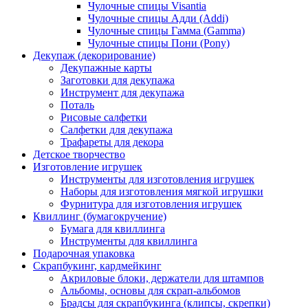
Чулочные спицы Visantia
Чулочные спицы Адди (Addi)
Чулочные спицы Гамма (Gamma)
Чулочные спицы Пони (Pony)
Декупаж (декорирование)
Декупажные карты
Заготовки для декупажа
Инструмент для декупажа
Поталь
Рисовые салфетки
Салфетки для декупажа
Трафареты для декора
Детское творчество
Изготовление игрушек
Инструменты для изготовления игрушек
Наборы для изготовления мягкой игрушки
Фурнитура для изготовления игрушек
Квиллинг (бумагокручение)
Бумага для квиллинга
Инструменты для квиллинга
Подарочная упаковка
Скрапбукинг, кардмейкинг
Акриловые блоки, держатели для штампов
Альбомы, основы для скрап-альбомов
Брадсы для скрапбукинга (клипсы, скрепки)