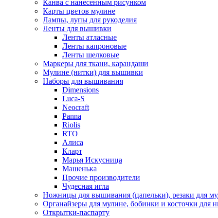
Канва с нанесенным рисунком
Карты цветов мулине
Лампы, лупы для рукоделия
Ленты для вышивки
Ленты атласные
Ленты капроновые
Ленты шелковые
Маркеры для ткани, карандаши
Мулине (нитки) для вышивки
Наборы для вышивания
Dimensions
Luca-S
Neocraft
Panna
Riolis
RTO
Алиса
Кларт
Марья Искусница
Машенька
Прочие производители
Чудесная игла
Ножницы для вышивания (цапельки), резаки для м
Органайзеры для мулине, бобинки и косточки для н
Открытки-паспарту