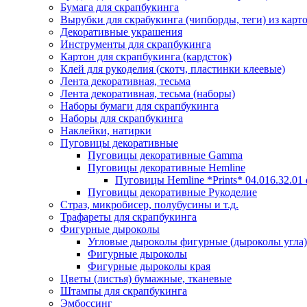
Бумага для скрапбукинга
Вырубки для скрабукинга (чипборды, теги) из карт
Декоративные украшения
Инструменты для скрапбукинга
Картон для скрапбукинга (кардсток)
Клей для рукоделия (скотч, пластинки клеевые)
Лента декоративная, тесьма
Лента декоративная, тесьма (наборы)
Наборы бумаги для скрапбукинга
Наборы для скрапбукинга
Наклейки, натирки
Пуговицы декоративные
Пуговицы декоративные Gamma
Пуговицы декоративные Hemline
Пуговицы Hemline *Prints* 04.016.32.01
Пуговицы декоративные Рукоделие
Страз, микробисер, полубусины и т.д.
Трафареты для скрапбукинга
Фигурные дыроколы
Угловые дыроколы фигурные (дыроколы угла)
Фигурные дыроколы
Фигурные дыроколы края
Цветы (листья) бумажные, тканевые
Штампы для скрапбукинга
Эмбоссинг