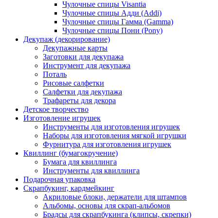
Чулочные спицы Visantia
Чулочные спицы Адди (Addi)
Чулочные спицы Гамма (Gamma)
Чулочные спицы Пони (Pony)
Декупаж (декорирование)
Декупажные карты
Заготовки для декупажа
Инструмент для декупажа
Поталь
Рисовые салфетки
Салфетки для декупажа
Трафареты для декора
Детское творчество
Изготовление игрушек
Инструменты для изготовления игрушек
Наборы для изготовления мягкой игрушки
Фурнитура для изготовления игрушек
Квиллинг (бумагокручение)
Бумага для квиллинга
Инструменты для квиллинга
Подарочная упаковка
Скрапбукинг, кардмейкинг
Акриловые блоки, держатели для штампов
Альбомы, основы для скрап-альбомов
Брадсы для скрапбукинга (клипсы, скрепки)