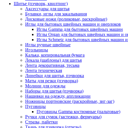
Шитье (пэчворк, квилтинг)
Аксессуары для шитья
Булавки, иглы для закалывания
Дисковые ножи (роликовые, раскройные)
Иглы для бытовых швейных машин и оверлоков
Иглы Gamma для бытовых швейных машин
Иглы Organ для бытовых швейных машин и о
Иглы Schmetz для бытовых швейных машин и
Иглы ручные швейные
Игольницы
Калька, копировальная бумага
Лекала (шаблоны) для шитья
Лента декоративная, тесьма
Лента техническая
Линейки для шитья, пэчворка
Маты для резки (пэчворка)
Молнии для одежды
Наборы для шитья (пэчворка)
Нашивки на одежду, аппликации
Ножницы портновские (раскройные, зиг-заг)
Пуговицы
Пуговицы Gamma костюмные (пальтовые)
Ручки для сумок (застежки, фермуары)
Стразы, пайетки
Ткань для пэчворка (отрезы)