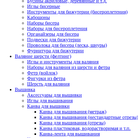
Бусины акриловые, деревянные и т.д.
Иглы бисерные
Инструменты для бижутерии (бисероплетения)
Кабошоны
Наборы бисера
Наборы для бисероплетения
Органайзеры для бисера
Подвески для бижутерии
Проволока для бисера (леска, шнуры)
Фурнитура для бижутерии
Валяние шерсти (фелтинг)
Иглы и инструменты для валяния
Наборы для валяния из шерсти и фетра
Фетр (войлок)
Фигурки из фетра
Шерсть для валяния
Вышивка
Аксессуары для вышивки
Иглы для вышивания
Канва для вышивки
Канва для вышивания (метраж)
Канва для вышивания (нестандартные отрезы
Канва для вышивания (отрезы)
Канва пластиковая, водорастворимая и т.п.
Канва-лента для вышивания