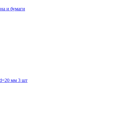
она и бумаги
 d=20 мм 3 шт