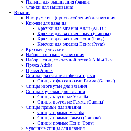
Пяльцы для вышивания (рамки)
Станки для вышивания
Вязание
Инструменты (приспособления) для вязания
Крючки для вязания
Крючки для вязания Адди (ADDI)
Крючки для вязания Гамма (Gamma)
Крючки для вязания Пони (Pony)
Крючки для вязания Прим (Prym)
Крючки тунисские
Наборы крючков для вязания
Наборы спиц со съемной леской Addi-Click
Пряжа Adelia
Пряжа Alpina
Спицы для вязания с фиксаторами
Спицы с фиксаторами Гамма (Gamma)
Спицы изогнутые для вязания
Спицы круговые для вязания
Спицы круговые Visantia
Спицы круговые Гамма (Gamma)
Спицы прямые для вязания
Спицы прямые Visantia
Спицы прямые Гамма (Gamma)
Спицы прямые Пони (Pony)
Чулочные спицы для вязания