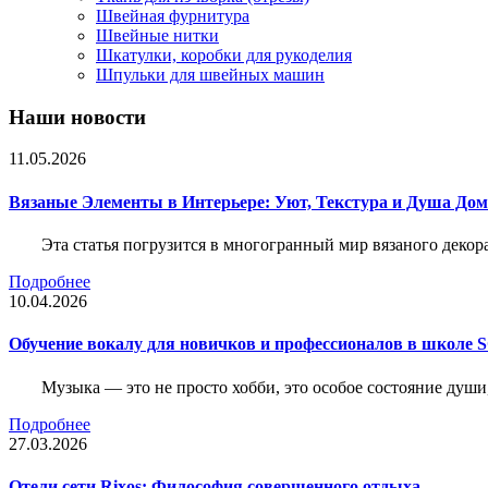
Швейная фурнитура
Швейные нитки
Шкатулки, коробки для рукоделия
Шпульки для швейных машин
Наши новости
11.05.2026
Вязаные Элементы в Интерьере: Уют, Текстура и Душа До
Эта статья погрузится в многогранный мир вязаного декор
Подробнее
10.04.2026
Обучение вокалу для новичков и профессионалов в школе
Музыка — это не просто хобби, это особое состояние души
Подробнее
27.03.2026
Отели сети Rixos: Философия совершенного отдыха