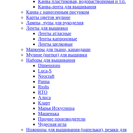
Канва пластиковая, водорастворимая и т.п.
Канва-лента для вышивания
Канва с нанесенным рисунком
Карты цветов мулине
Лампы, лупы для рукоделия
Ленты для вышивки
Ленты атласные
Ленты капроновые
Ленты шелковые
Маркеры для ткани, карандаши
Мулине (нитки) для вышивки
Наборы для вышивания
Dimensions
Luca-S
Neocraft
Panna
Riolis
RTO
Алиса
Кларт
Марья Искусница
Машенька
Прочие производители
Чудесная игла
Ножницы для вышивания (цапельки), резаки для