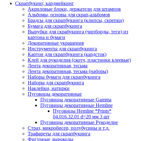
Скрапбукинг, кардмейкинг
Акриловые блоки, держатели для штампов
Альбомы, основы для скрап-альбомов
Брадсы для скрапбукинга (клипсы, скрепки)
Бумага для скрапбукинга
Вырубки для скрабукинга (чипборды, теги) из
картона и бумаги
Декоративные украшения
Инструменты для скрапбукинга
Картон для скрапбукинга (кардсток)
Клей для рукоделия (скотч, пластинки клеевые)
Лента декоративная, тесьма
Лента декоративная, тесьма (наборы)
Наборы бумаги для скрапбукинга
Наборы для скрапбукинга
Наклейки, натирки
Пуговицы декоративные
Пуговицы декоративные Gamma
Пуговицы декоративные Hemline
Пуговицы Hemline *Prints*
04.016.32.01 d=20 мм 3 шт
Пуговицы декоративные Рукоделие
Страз, микробисер, полубусины и т.д.
Трафареты для скрапбукинга
Фигурные дыроколы