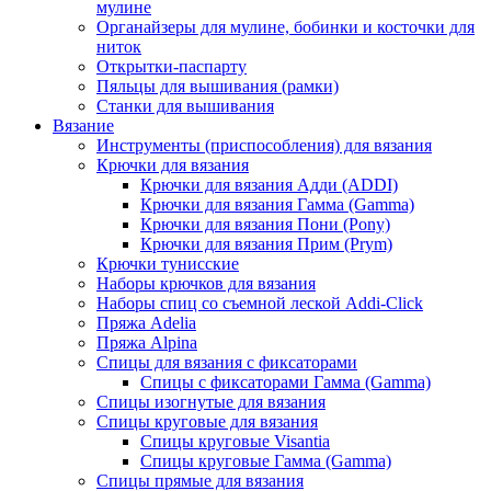
мулине
Органайзеры для мулине, бобинки и косточки для
ниток
Открытки-паспарту
Пяльцы для вышивания (рамки)
Станки для вышивания
Вязание
Инструменты (приспособления) для вязания
Крючки для вязания
Крючки для вязания Адди (ADDI)
Крючки для вязания Гамма (Gamma)
Крючки для вязания Пони (Pony)
Крючки для вязания Прим (Prym)
Крючки тунисские
Наборы крючков для вязания
Наборы спиц со съемной леской Addi-Click
Пряжа Adelia
Пряжа Alpina
Спицы для вязания с фиксаторами
Спицы с фиксаторами Гамма (Gamma)
Спицы изогнутые для вязания
Спицы круговые для вязания
Спицы круговые Visantia
Спицы круговые Гамма (Gamma)
Спицы прямые для вязания