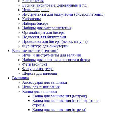
Бисер Чехия
Бусины акриловые, деревянные и т.д.
Иглы бисерные
Инструменты для бижутерии (бисероплетения)
Кабошоны
Наборы бисера
Наборы для бисероплетения
Органайзеры для бисера
Подвески для бижутерии
Проволока для бисера (леска, шнуры)
Фурнитура для бижутерии
Валяние шерсти (фелтинг)
Иглы и инструменты для валяния
Наборы для валяния из шерсти и фетра
Фетр (войлок)
Фигурки из фетра
Шерсть для валяния
Вышивка
Аксессуары для вышивки
Иглы для вышивания
Канва для вышивки
Канва для вышивания (метраж)
Канва для вышивания (нестандартные
отрезы)
Канва для вышивания (отрезы)