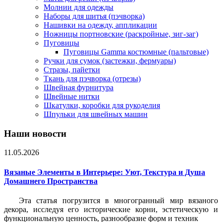
Молнии для одежды
Наборы для шитья (пэчворка)
Нашивки на одежду, аппликации
Ножницы портновские (раскройные, зиг-заг)
Пуговицы
Пуговицы Gamma костюмные (пальтовые)
Ручки для сумок (застежки, фермуары)
Стразы, пайетки
Ткань для пэчворка (отрезы)
Швейная фурнитура
Швейные нитки
Шкатулки, коробки для рукоделия
Шпульки для швейных машин
Наши новости
11.05.2026
Вязаные Элементы в Интерьере: Уют, Текстура и Душа
Домашнего Пространства
Эта статья погрузится в многогранный мир вязаного
декора, исследуя его исторические корни, эстетическую и
функциональную ценность, разнообразие форм и техник