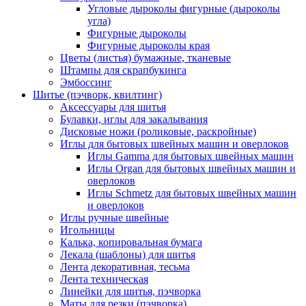
Угловые дыроколы фигурные (дыроколы
угла)
Фигурные дыроколы
Фигурные дыроколы края
Цветы (листья) бумажные, тканевые
Штампы для скрапбукинга
Эмбоссинг
Шитье (пэчворк, квилтинг)
Аксессуары для шитья
Булавки, иглы для закалывания
Дисковые ножи (роликовые, раскройные)
Иглы для бытовых швейных машин и оверлоков
Иглы Gamma для бытовых швейных машин
Иглы Organ для бытовых швейных машин и
оверлоков
Иглы Schmetz для бытовых швейных машин
и оверлоков
Иглы ручные швейные
Игольницы
Калька, копировальная бумага
Лекала (шаблоны) для шитья
Лента декоративная, тесьма
Лента техническая
Линейки для шитья, пэчворка
Маты для резки (пэчворка)