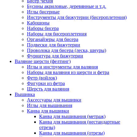
Бисер Чехия
Бусины акриловые, деревянные и т.д.
Иглы бисерные
Инструменты для бижутерии (бисероплетения)
Кабошоны
Наборы бисера
Наборы для бисероплетения
Органайзеры для бисера
Подвески для бижутерии
Проволока для бисера (леска, шнуры)
Фурнитура для бижутерии
Валяние шерсти (фелтинг)
Иглы и инструменты для валяния
Наборы для валяния из шерсти и фетра
Фетр (войлок)
Фигурки из фетра
Шерсть для валяния
Вышивка
Аксессуары для вышивки
Иглы для вышивания
Канва для вышивки
Канва для вышивания (метраж)
Канва для вышивания (нестандартные
отрезы)
Канва для вышивания (отрезы)