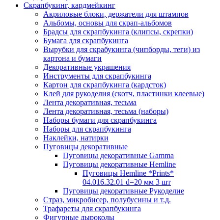
Скрапбукинг, кардмейкинг
Акриловые блоки, держатели для штампов
Альбомы, основы для скрап-альбомов
Брадсы для скрапбукинга (клипсы, скрепки)
Бумага для скрапбукинга
Вырубки для скрабукинга (чипборды, теги) из
картона и бумаги
Декоративные украшения
Инструменты для скрапбукинга
Картон для скрапбукинга (кардсток)
Клей для рукоделия (скотч, пластинки клеевые)
Лента декоративная, тесьма
Лента декоративная, тесьма (наборы)
Наборы бумаги для скрапбукинга
Наборы для скрапбукинга
Наклейки, натирки
Пуговицы декоративные
Пуговицы декоративные Gamma
Пуговицы декоративные Hemline
Пуговицы Hemline *Prints*
04.016.32.01 d=20 мм 3 шт
Пуговицы декоративные Рукоделие
Страз, микробисер, полубусины и т.д.
Трафареты для скрапбукинга
Фигурные дыроколы