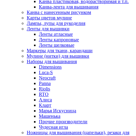
Канва пластиковая, водорастворимая и т.п.
Канва-лента для вышивания
Канва с нанесенным рисунком
Карты цветов мулине
Лампы, лупы для рукоделия
Ленты для вышивки
Ленты атласные
Ленты капроновые
Ленты шелковые
Маркеры для ткани, карандаши
Мулине (нитки) для вышивки
Наборы для вышивания
Dimensions
Luca-S
Neocraft
Panna
Riolis
RTO
Алиса
Кларт
Марья Искусница
Машенька
Прочие производители
Чудесная игла
Ножницы для вышивания (цапельки), резаки для