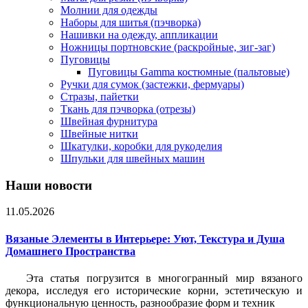
Молнии для одежды
Наборы для шитья (пэчворка)
Нашивки на одежду, аппликации
Ножницы портновские (раскройные, зиг-заг)
Пуговицы
Пуговицы Gamma костюмные (пальтовые)
Ручки для сумок (застежки, фермуары)
Стразы, пайетки
Ткань для пэчворка (отрезы)
Швейная фурнитура
Швейные нитки
Шкатулки, коробки для рукоделия
Шпульки для швейных машин
Наши новости
11.05.2026
Вязаные Элементы в Интерьере: Уют, Текстура и Душа
Домашнего Пространства
Эта статья погрузится в многогранный мир вязаного
декора, исследуя его исторические корни, эстетическую и
функциональную ценность, разнообразие форм и техник