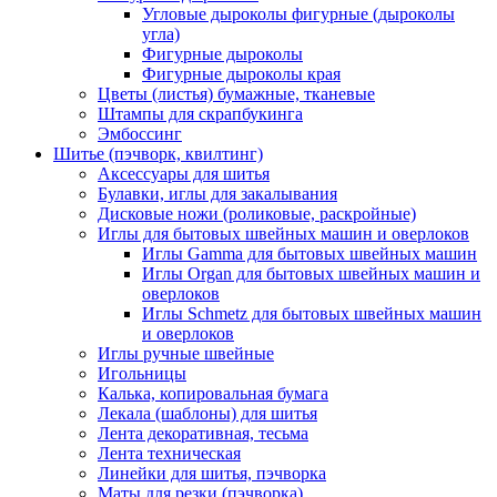
Угловые дыроколы фигурные (дыроколы
угла)
Фигурные дыроколы
Фигурные дыроколы края
Цветы (листья) бумажные, тканевые
Штампы для скрапбукинга
Эмбоссинг
Шитье (пэчворк, квилтинг)
Аксессуары для шитья
Булавки, иглы для закалывания
Дисковые ножи (роликовые, раскройные)
Иглы для бытовых швейных машин и оверлоков
Иглы Gamma для бытовых швейных машин
Иглы Organ для бытовых швейных машин и
оверлоков
Иглы Schmetz для бытовых швейных машин
и оверлоков
Иглы ручные швейные
Игольницы
Калька, копировальная бумага
Лекала (шаблоны) для шитья
Лента декоративная, тесьма
Лента техническая
Линейки для шитья, пэчворка
Маты для резки (пэчворка)