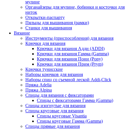
мулине
Органайзеры для мулине, бобинки и косточки для
ниток
Открытки-паспарту
Пяльцы для вышивания (рамки)
Станки для вышивания
Вязание
Инструменты (приспособления) для вязания
Крючки для вязания
Крючки для вязания Адди (ADDI)
Крючки для вязания Гамма (Gamma)
Крючки для вязания Пони (Pony)
Крючки для вязания Прим (Prym)
Крючки тунисские
Наборы крючков для вязания
Наборы спиц со съемной леской Addi-Click
Пряжа Adelia
Пряжа Alpina
Спицы для вязания с фиксаторами
Спицы с фиксаторами Гамма (Gamma)
Спицы изогнутые для вязания
Спицы круговые для вязания
Спицы круговые Visantia
Спицы круговые Гамма (Gamma)
Спицы прямые для вязания