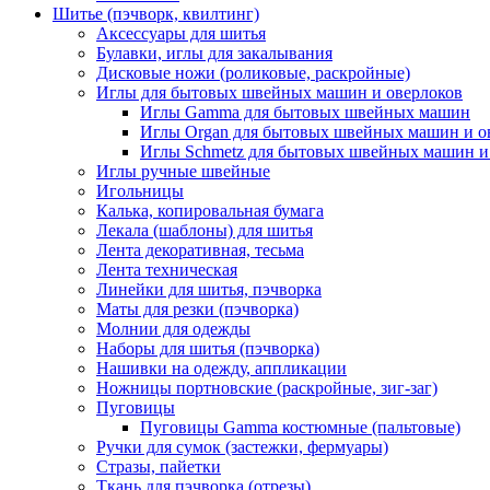
Шитье (пэчворк, квилтинг)
Аксессуары для шитья
Булавки, иглы для закалывания
Дисковые ножи (роликовые, раскройные)
Иглы для бытовых швейных машин и оверлоков
Иглы Gamma для бытовых швейных машин
Иглы Organ для бытовых швейных машин и о
Иглы Schmetz для бытовых швейных машин и
Иглы ручные швейные
Игольницы
Калька, копировальная бумага
Лекала (шаблоны) для шитья
Лента декоративная, тесьма
Лента техническая
Линейки для шитья, пэчворка
Маты для резки (пэчворка)
Молнии для одежды
Наборы для шитья (пэчворка)
Нашивки на одежду, аппликации
Ножницы портновские (раскройные, зиг-заг)
Пуговицы
Пуговицы Gamma костюмные (пальтовые)
Ручки для сумок (застежки, фермуары)
Стразы, пайетки
Ткань для пэчворка (отрезы)