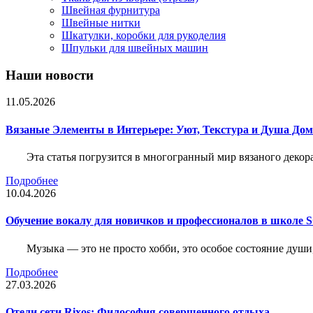
Швейная фурнитура
Швейные нитки
Шкатулки, коробки для рукоделия
Шпульки для швейных машин
Наши новости
11.05.2026
Вязаные Элементы в Интерьере: Уют, Текстура и Душа До
Эта статья погрузится в многогранный мир вязаного декор
Подробнее
10.04.2026
Обучение вокалу для новичков и профессионалов в школе
Музыка — это не просто хобби, это особое состояние души
Подробнее
27.03.2026
Отели сети Rixos: Философия совершенного отдыха