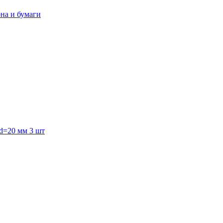
она и бумаги
 d=20 мм 3 шт