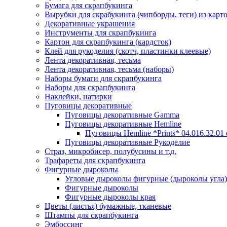
Бумага для скрапбукинга
Вырубки для скрабукинга (чипборды, теги) из карт
Декоративные украшения
Инструменты для скрапбукинга
Картон для скрапбукинга (кардсток)
Клей для рукоделия (скотч, пластинки клеевые)
Лента декоративная, тесьма
Лента декоративная, тесьма (наборы)
Наборы бумаги для скрапбукинга
Наборы для скрапбукинга
Наклейки, натирки
Пуговицы декоративные
Пуговицы декоративные Gamma
Пуговицы декоративные Hemline
Пуговицы Hemline *Prints* 04.016.32.01
Пуговицы декоративные Рукоделие
Страз, микробисер, полубусины и т.д.
Трафареты для скрапбукинга
Фигурные дыроколы
Угловые дыроколы фигурные (дыроколы угла)
Фигурные дыроколы
Фигурные дыроколы края
Цветы (листья) бумажные, тканевые
Штампы для скрапбукинга
Эмбоссинг