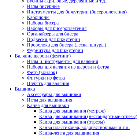
Бусины акриловые, деревянные и т.д.
Иглы бисерные
Инструменты для бижутерии (бисероплетения)
Кабошоны
Наборы бисера
Наборы для бисероплетения
Органайзеры для бисера
Подвески для бижутерии
Проволока для бисера (леска, шнуры)
Фурнитура для бижутерии
Валяние шерсти (фелтинг)
Иглы и инструменты для валяния
Наборы для валяния из шерсти и фетра
Фетр (войлок)
Фигурки из фетра
Шерсть для валяния
Вышивка
Аксессуары для вышивки
Иглы для вышивания
Канва для вышивки
Канва для вышивания (метраж)
Канва для вышивания (нестандартные отрезы
Канва для вышивания (отрезы)
Канва пластиковая, водорастворимая и т.п.
Канва-лента для вышивания