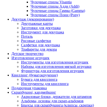
Чулочные спицы Visantia
Чулочные спицы Адди (Addi)
Чулочные спицы Гамма (Gamma)
Чулочные спицы Пони (Pony)
Декупаж (декорирование)
Декупажные карты
Заготовки для декупажа
Инструмент для декупажа
Поталь
Рисовые салфетки
Салфетки для декупажа
Трафареты для декора
Детское творчество
Изготовление игрушек
Инструменты для изготовления игрушек
Наборы для изготовления мягкой игрушки
Фурнитура для изготовления игрушек
Квиллинг (бумагокручение)
Бумага для квиллинга
Инструменты для квиллинга
Подарочная упаковка
Скрапбукинг, кардмейкинг
Акриловые блоки, держатели для штампов
Альбомы, основы для скрап-альбомов
Брадсы для скрапбукинга (клипсы, скрепки)