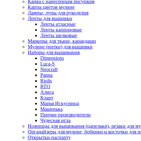
Канва с нанесенным рисунком
Карты цветов мулине
Лампы, лупы для рукоделия
Ленты для вышивки
Ленты атласные
Ленты капроновые
Ленты шелковые
Маркеры для ткани, карандаши
Мулине (нитки) для вышивки
Наборы для вышивания
Dimensions
Luca-S
Neocraft
Panna
Riolis
RTO
Алиса
Кларт
Марья Искусница
Машенька
Прочие производители
Чудесная игла
Ножницы для вышивания (цапельки), резаки для м
Органайзеры для мулине, бобинки и косточки для н
Открытки-паспарту