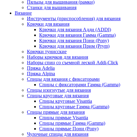
Пяльцы для вышивания (рамки)
Станки для вышивания
Вязание
Инструменты (приспособления) для вязания
Крючки для вязания
Крючки для вязания Адди (ADDI)
Крючки для вязания Гамма (Gamma)
Крючки для вязания Пони (Pony)
Крючки для вязания Прим (Prym)
Крючки тунисские
Наборы крючков для вязания
Наборы спиц со съемной леской Addi-Click
Пряжа Adelia
Пряжа Alpina
Спицы для вязания с фиксаторами
Спицы с фиксаторами Гамма (Gamma)
Спицы изогнутые для вязания
Спицы круговые для вязания
Спицы круговые Visantia
Спицы круговые Гамма (Gamma)
Спицы прямые для вязания
Спицы прямые Visantia
Спицы прямые Гамма (Gamma)
Спицы прямые Пони (Pony)
Чулочные спицы для вязания