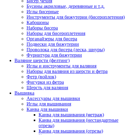
Бисер Чехия
Бусины акриловые, деревянные и т.д.
Иглы бисерные
Инструменты для бижутерии (бисероплетения)
Кабошоны
Наборы бисера
Наборы для бисероплетения
Органайзеры для бисера
Подвески для бижутерии
Проволока для бисера (леска, шнуры)
Фурнитура для бижутерии
Валяние шерсти (фелтинг)
Иглы и инструменты для валяния
Наборы для валяния из шерсти и фетра
Фетр (войлок)
Фигурки из фетра
Шерсть для валяния
Вышивка
Аксессуары для вышивки
Иглы для вышивания
Канва для вышивки
Канва для вышивания (метраж)
Канва для вышивания (нестандартные
отрезы)
Канва для вышивания (отрезы)