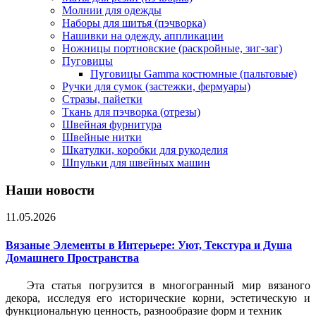
Молнии для одежды
Наборы для шитья (пэчворка)
Нашивки на одежду, аппликации
Ножницы портновские (раскройные, зиг-заг)
Пуговицы
Пуговицы Gamma костюмные (пальтовые)
Ручки для сумок (застежки, фермуары)
Стразы, пайетки
Ткань для пэчворка (отрезы)
Швейная фурнитура
Швейные нитки
Шкатулки, коробки для рукоделия
Шпульки для швейных машин
Наши новости
11.05.2026
Вязаные Элементы в Интерьере: Уют, Текстура и Душа
Домашнего Пространства
Эта статья погрузится в многогранный мир вязаного
декора, исследуя его исторические корни, эстетическую и
функциональную ценность, разнообразие форм и техник