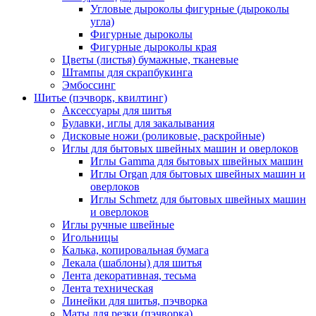
Угловые дыроколы фигурные (дыроколы
угла)
Фигурные дыроколы
Фигурные дыроколы края
Цветы (листья) бумажные, тканевые
Штампы для скрапбукинга
Эмбоссинг
Шитье (пэчворк, квилтинг)
Аксессуары для шитья
Булавки, иглы для закалывания
Дисковые ножи (роликовые, раскройные)
Иглы для бытовых швейных машин и оверлоков
Иглы Gamma для бытовых швейных машин
Иглы Organ для бытовых швейных машин и
оверлоков
Иглы Schmetz для бытовых швейных машин
и оверлоков
Иглы ручные швейные
Игольницы
Калька, копировальная бумага
Лекала (шаблоны) для шитья
Лента декоративная, тесьма
Лента техническая
Линейки для шитья, пэчворка
Маты для резки (пэчворка)