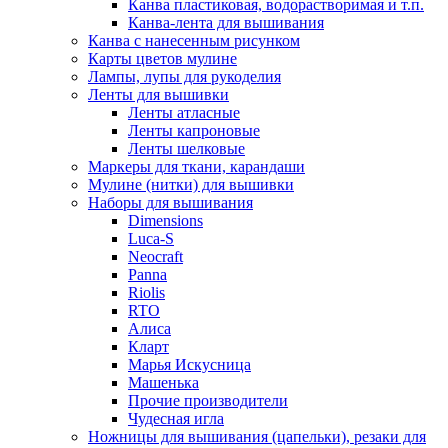
Канва пластиковая, водорастворимая и т.п.
Канва-лента для вышивания
Канва с нанесенным рисунком
Карты цветов мулине
Лампы, лупы для рукоделия
Ленты для вышивки
Ленты атласные
Ленты капроновые
Ленты шелковые
Маркеры для ткани, карандаши
Мулине (нитки) для вышивки
Наборы для вышивания
Dimensions
Luca-S
Neocraft
Panna
Riolis
RTO
Алиса
Кларт
Марья Искусница
Машенька
Прочие производители
Чудесная игла
Ножницы для вышивания (цапельки), резаки для