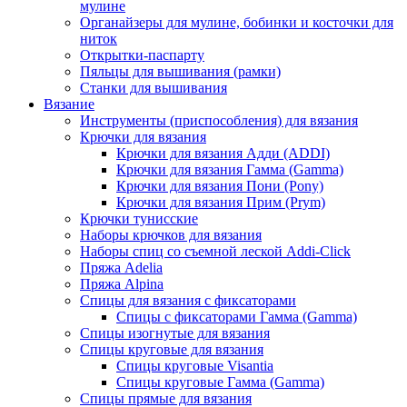
мулине
Органайзеры для мулине, бобинки и косточки для
ниток
Открытки-паспарту
Пяльцы для вышивания (рамки)
Станки для вышивания
Вязание
Инструменты (приспособления) для вязания
Крючки для вязания
Крючки для вязания Адди (ADDI)
Крючки для вязания Гамма (Gamma)
Крючки для вязания Пони (Pony)
Крючки для вязания Прим (Prym)
Крючки тунисские
Наборы крючков для вязания
Наборы спиц со съемной леской Addi-Click
Пряжа Adelia
Пряжа Alpina
Спицы для вязания с фиксаторами
Спицы с фиксаторами Гамма (Gamma)
Спицы изогнутые для вязания
Спицы круговые для вязания
Спицы круговые Visantia
Спицы круговые Гамма (Gamma)
Спицы прямые для вязания