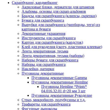
Скрапбукинг, кардмейкинг
Акриловые блоки, держатели для штампов
Альбомы, основы для скрап-альбомов
Брадсы для скрапбукинга (клипсы, скрепки)
Бумага для скрапбукинга
Вырубки для скрабукинга (чипборды, теги) из
картона и бумаги
Декоративные украшения
Инструменты для скрапбукинга
Картон для скрапбукинга (кардсток)
Клей для рукоделия (скотч, пластинки клеевые)
Лента декоративная, тесьма
Лента декоративная, тесьма (наборы)
Наборы бумаги для скрапбукинга
Наборы для скрапбукинга
Наклейки, натирки
Пуговицы декоративные
Пуговицы декоративные Gamma
Пуговицы декоративные Hemline
Пуговицы Hemline *Prints*
04.016.32.01 d=20 мм 3 шт
Пуговицы декоративные Рукоделие
Страз, микробисер, полубусины и т.д.
Трафареты для скрапбукинга
Фигурные дыроколы