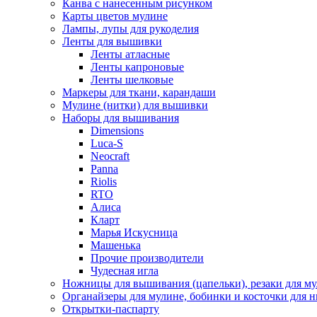
Канва с нанесенным рисунком
Карты цветов мулине
Лампы, лупы для рукоделия
Ленты для вышивки
Ленты атласные
Ленты капроновые
Ленты шелковые
Маркеры для ткани, карандаши
Мулине (нитки) для вышивки
Наборы для вышивания
Dimensions
Luca-S
Neocraft
Panna
Riolis
RTO
Алиса
Кларт
Марья Искусница
Машенька
Прочие производители
Чудесная игла
Ножницы для вышивания (цапельки), резаки для м
Органайзеры для мулине, бобинки и косточки для н
Открытки-паспарту