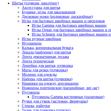
Шитье (пэчворк, квилтинг)
Аксессуары для шитья
Булавки, иглы для закалывания
Дисковые ножи (роликовые, раскройные)
Иглы для бытовых швейных машин и оверлоков
Иглы Gamma для бытовых швейных машин
Иглы Organ для бытовых швейных машин и о
Иглы Schmetz для бытовых швейных машин и
Иглы ручные швейные
Игольницы
Калька, копировальная бумага
Лекала (шаблоны) для шитья
Лента декоративная, тесьма
Лента техническая
Линейки для шитья, пэчворка
Маты для резки (пэчворка)
Молнии для одежды
Наборы для шитья (пэчворка)
Нашивки на одежду, аппликации
Ножницы портновские (раскройные, зиг-заг)
Пуговицы
Пуговицы Gamma костюмные (пальтовые)
Ручки для сумок (застежки, фермуары)
Стразы, пайетки
Ткань для пэчворка (отрезы)