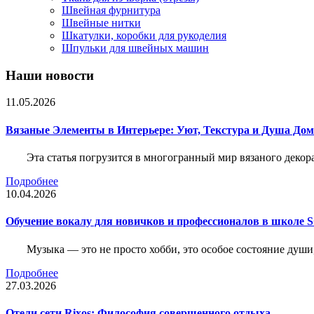
Швейная фурнитура
Швейные нитки
Шкатулки, коробки для рукоделия
Шпульки для швейных машин
Наши новости
11.05.2026
Вязаные Элементы в Интерьере: Уют, Текстура и Душа До
Эта статья погрузится в многогранный мир вязаного декор
Подробнее
10.04.2026
Обучение вокалу для новичков и профессионалов в школе
Музыка — это не просто хобби, это особое состояние души
Подробнее
27.03.2026
Отели сети Rixos: Философия совершенного отдыха