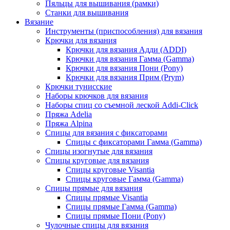
Пяльцы для вышивания (рамки)
Станки для вышивания
Вязание
Инструменты (приспособления) для вязания
Крючки для вязания
Крючки для вязания Адди (ADDI)
Крючки для вязания Гамма (Gamma)
Крючки для вязания Пони (Pony)
Крючки для вязания Прим (Prym)
Крючки тунисские
Наборы крючков для вязания
Наборы спиц со съемной леской Addi-Click
Пряжа Adelia
Пряжа Alpina
Спицы для вязания с фиксаторами
Спицы с фиксаторами Гамма (Gamma)
Спицы изогнутые для вязания
Спицы круговые для вязания
Спицы круговые Visantia
Спицы круговые Гамма (Gamma)
Спицы прямые для вязания
Спицы прямые Visantia
Спицы прямые Гамма (Gamma)
Спицы прямые Пони (Pony)
Чулочные спицы для вязания