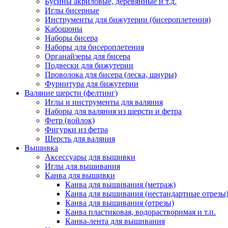
Бусины акриловые, деревянные и т.д.
Иглы бисерные
Инструменты для бижутерии (бисероплетения)
Кабошоны
Наборы бисера
Наборы для бисероплетения
Органайзеры для бисера
Подвески для бижутерии
Проволока для бисера (леска, шнуры)
Фурнитура для бижутерии
Валяние шерсти (фелтинг)
Иглы и инструменты для валяния
Наборы для валяния из шерсти и фетра
Фетр (войлок)
Фигурки из фетра
Шерсть для валяния
Вышивка
Аксессуары для вышивки
Иглы для вышивания
Канва для вышивки
Канва для вышивания (метраж)
Канва для вышивания (нестандартные отрезы
Канва для вышивания (отрезы)
Канва пластиковая, водорастворимая и т.п.
Канва-лента для вышивания