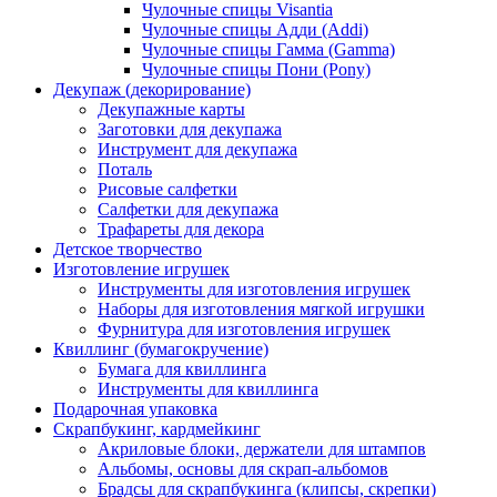
Чулочные спицы Visantia
Чулочные спицы Адди (Addi)
Чулочные спицы Гамма (Gamma)
Чулочные спицы Пони (Pony)
Декупаж (декорирование)
Декупажные карты
Заготовки для декупажа
Инструмент для декупажа
Поталь
Рисовые салфетки
Салфетки для декупажа
Трафареты для декора
Детское творчество
Изготовление игрушек
Инструменты для изготовления игрушек
Наборы для изготовления мягкой игрушки
Фурнитура для изготовления игрушек
Квиллинг (бумагокручение)
Бумага для квиллинга
Инструменты для квиллинга
Подарочная упаковка
Скрапбукинг, кардмейкинг
Акриловые блоки, держатели для штампов
Альбомы, основы для скрап-альбомов
Брадсы для скрапбукинга (клипсы, скрепки)