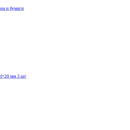
она и бумаги
 d=20 мм 3 шт