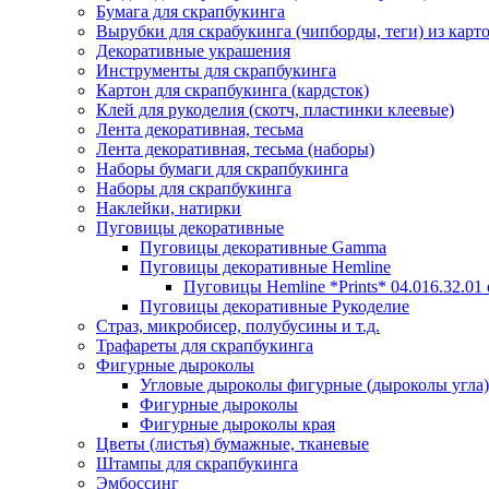
Бумага для скрапбукинга
Вырубки для скрабукинга (чипборды, теги) из карт
Декоративные украшения
Инструменты для скрапбукинга
Картон для скрапбукинга (кардсток)
Клей для рукоделия (скотч, пластинки клеевые)
Лента декоративная, тесьма
Лента декоративная, тесьма (наборы)
Наборы бумаги для скрапбукинга
Наборы для скрапбукинга
Наклейки, натирки
Пуговицы декоративные
Пуговицы декоративные Gamma
Пуговицы декоративные Hemline
Пуговицы Hemline *Prints* 04.016.32.01
Пуговицы декоративные Рукоделие
Страз, микробисер, полубусины и т.д.
Трафареты для скрапбукинга
Фигурные дыроколы
Угловые дыроколы фигурные (дыроколы угла)
Фигурные дыроколы
Фигурные дыроколы края
Цветы (листья) бумажные, тканевые
Штампы для скрапбукинга
Эмбоссинг