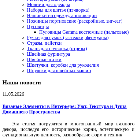
Молнии для одежды
Наборы для шитья (пэчворка)
Нашивки на одежду, аппликации
Ножницы портновские (раскройные, зиг-заг)
Пуговицы
Пуговицы Gamma костюмные (пальтовые)
Ручки для сумок (застежки, фермуары)
Стразы, пайетки
Ткань для пэчворка (отрезы)
Швейная фурнитура
Швейные нитки
Шкатулки, коробки для рукоделия
Шпульки для швейных машин
Наши новости
11.05.2026
Вязаные Элементы в Интерьере: Уют, Текстура и Душа
Домашнего Пространства
Эта статья погрузится в многогранный мир вязаного
декора, исследуя его исторические корни, эстетическую и
функциональную ценность, разнообразие форм и техник