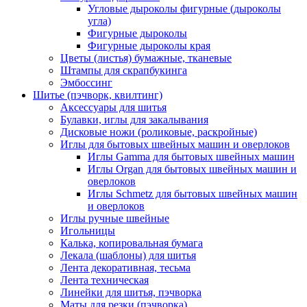
Угловые дыроколы фигурные (дыроколы
угла)
Фигурные дыроколы
Фигурные дыроколы края
Цветы (листья) бумажные, тканевые
Штампы для скрапбукинга
Эмбоссинг
Шитье (пэчворк, квилтинг)
Аксессуары для шитья
Булавки, иглы для закалывания
Дисковые ножи (роликовые, раскройные)
Иглы для бытовых швейных машин и оверлоков
Иглы Gamma для бытовых швейных машин
Иглы Organ для бытовых швейных машин и
оверлоков
Иглы Schmetz для бытовых швейных машин
и оверлоков
Иглы ручные швейные
Игольницы
Калька, копировальная бумага
Лекала (шаблоны) для шитья
Лента декоративная, тесьма
Лента техническая
Линейки для шитья, пэчворка
Маты для резки (пэчворка)