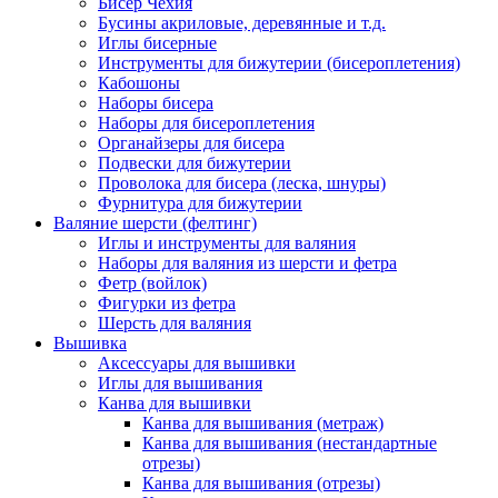
Бисер Чехия
Бусины акриловые, деревянные и т.д.
Иглы бисерные
Инструменты для бижутерии (бисероплетения)
Кабошоны
Наборы бисера
Наборы для бисероплетения
Органайзеры для бисера
Подвески для бижутерии
Проволока для бисера (леска, шнуры)
Фурнитура для бижутерии
Валяние шерсти (фелтинг)
Иглы и инструменты для валяния
Наборы для валяния из шерсти и фетра
Фетр (войлок)
Фигурки из фетра
Шерсть для валяния
Вышивка
Аксессуары для вышивки
Иглы для вышивания
Канва для вышивки
Канва для вышивания (метраж)
Канва для вышивания (нестандартные
отрезы)
Канва для вышивания (отрезы)