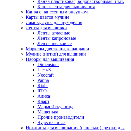
Канва пластиковая, водорастворимая и т.п.
Канва-лента для вышивания
Канва с нанесенным рисунком
Карты цветов мулине
Лампы, лупы для рукоделия
Ленты для вышивки
Ленты атласные
Ленты капроновые
Ленты шелковые
Маркеры для ткани, карандаши
Мулине (нитки) для вышивки
Наборы для вышивания
Dimensions
Luca-S
Neocraft
Panna
Riolis
RTO
Алиса
Кларт
Марья Искусница
Машенька
Прочие производители
Чудесная игла
Ножницы для вышивания (цапельки), резаки для