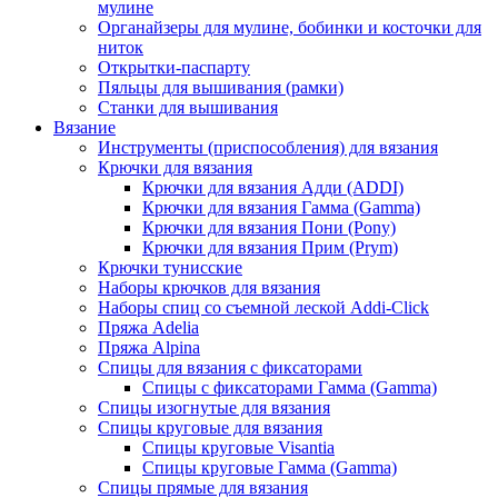
мулине
Органайзеры для мулине, бобинки и косточки для
ниток
Открытки-паспарту
Пяльцы для вышивания (рамки)
Станки для вышивания
Вязание
Инструменты (приспособления) для вязания
Крючки для вязания
Крючки для вязания Адди (ADDI)
Крючки для вязания Гамма (Gamma)
Крючки для вязания Пони (Pony)
Крючки для вязания Прим (Prym)
Крючки тунисские
Наборы крючков для вязания
Наборы спиц со съемной леской Addi-Click
Пряжа Adelia
Пряжа Alpina
Спицы для вязания с фиксаторами
Спицы с фиксаторами Гамма (Gamma)
Спицы изогнутые для вязания
Спицы круговые для вязания
Спицы круговые Visantia
Спицы круговые Гамма (Gamma)
Спицы прямые для вязания