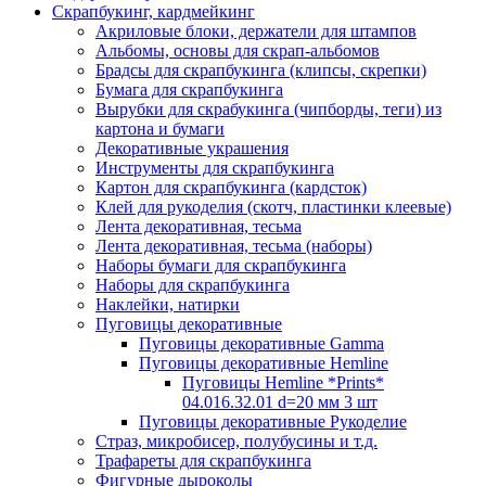
Скрапбукинг, кардмейкинг
Акриловые блоки, держатели для штампов
Альбомы, основы для скрап-альбомов
Брадсы для скрапбукинга (клипсы, скрепки)
Бумага для скрапбукинга
Вырубки для скрабукинга (чипборды, теги) из
картона и бумаги
Декоративные украшения
Инструменты для скрапбукинга
Картон для скрапбукинга (кардсток)
Клей для рукоделия (скотч, пластинки клеевые)
Лента декоративная, тесьма
Лента декоративная, тесьма (наборы)
Наборы бумаги для скрапбукинга
Наборы для скрапбукинга
Наклейки, натирки
Пуговицы декоративные
Пуговицы декоративные Gamma
Пуговицы декоративные Hemline
Пуговицы Hemline *Prints*
04.016.32.01 d=20 мм 3 шт
Пуговицы декоративные Рукоделие
Страз, микробисер, полубусины и т.д.
Трафареты для скрапбукинга
Фигурные дыроколы