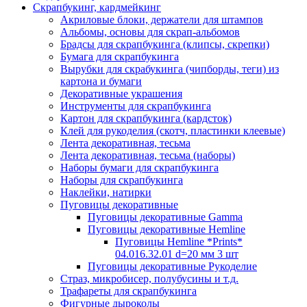
Скрапбукинг, кардмейкинг
Акриловые блоки, держатели для штампов
Альбомы, основы для скрап-альбомов
Брадсы для скрапбукинга (клипсы, скрепки)
Бумага для скрапбукинга
Вырубки для скрабукинга (чипборды, теги) из
картона и бумаги
Декоративные украшения
Инструменты для скрапбукинга
Картон для скрапбукинга (кардсток)
Клей для рукоделия (скотч, пластинки клеевые)
Лента декоративная, тесьма
Лента декоративная, тесьма (наборы)
Наборы бумаги для скрапбукинга
Наборы для скрапбукинга
Наклейки, натирки
Пуговицы декоративные
Пуговицы декоративные Gamma
Пуговицы декоративные Hemline
Пуговицы Hemline *Prints*
04.016.32.01 d=20 мм 3 шт
Пуговицы декоративные Рукоделие
Страз, микробисер, полубусины и т.д.
Трафареты для скрапбукинга
Фигурные дыроколы