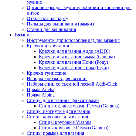
мулине
Органайзеры для мулине, бобинки и косточки для
ниток
Открытки-паспарту
Пяльцы для вышивания (рамки)
Станки для вышивания
Вязание
Инструменты (приспособления) для вязания
Крючки для вязания
Крючки для вязания Адди (ADDI)
Крючки для вязания Гамма (Gamma)
Крючки для вязания Пони (Pony)
Крючки для вязания Прим (Prym)
Крючки тунисские
Наборы крючков для вязания
Наборы спиц со съемной леской Addi-Click
Пряжа Adelia
Пряжа Alpina
Спицы для вязания с фиксаторами
Спицы с фиксаторами Гамма (Gamma)
Спицы изогнутые для вязания
Спицы круговые для вязания
Спицы круговые Visantia
Спицы круговые Гамма (Gamma)
Спицы прямые для вязания