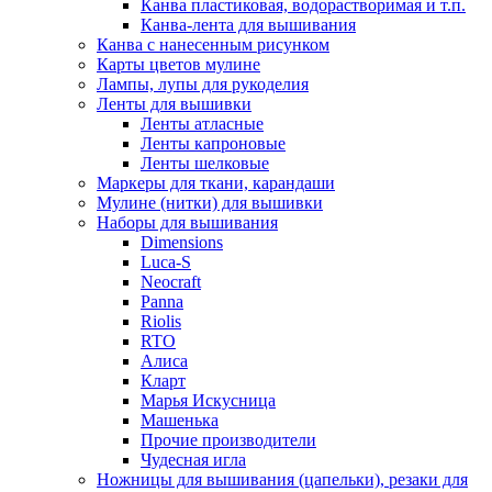
Канва пластиковая, водорастворимая и т.п.
Канва-лента для вышивания
Канва с нанесенным рисунком
Карты цветов мулине
Лампы, лупы для рукоделия
Ленты для вышивки
Ленты атласные
Ленты капроновые
Ленты шелковые
Маркеры для ткани, карандаши
Мулине (нитки) для вышивки
Наборы для вышивания
Dimensions
Luca-S
Neocraft
Panna
Riolis
RTO
Алиса
Кларт
Марья Искусница
Машенька
Прочие производители
Чудесная игла
Ножницы для вышивания (цапельки), резаки для