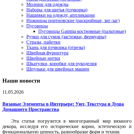
Молнии для одежды
Наборы для шитья (пэчворка)
Нашивки на одежду, аппликации
Ножницы портновские (раскройные, зиг-заг)
Пуговицы
Пуговицы Gamma костюмные (пальтовые)
Ручки для сумок (застежки, фермуары)
Стразы, пайетки
Ткань для пэчворка (отрезы)
Швейная фурнитура
Швейные нитки
Шкатулки, коробки для рукоделия
Шпульки для швейных машин
Наши новости
11.05.2026
Вязаные Элементы в Интерьере: Уют, Текстура и Душа
Домашнего Пространства
Эта статья погрузится в многогранный мир вязаного
декора, исследуя его исторические корни, эстетическую и
функциональную ценность, разнообразие форм и техник