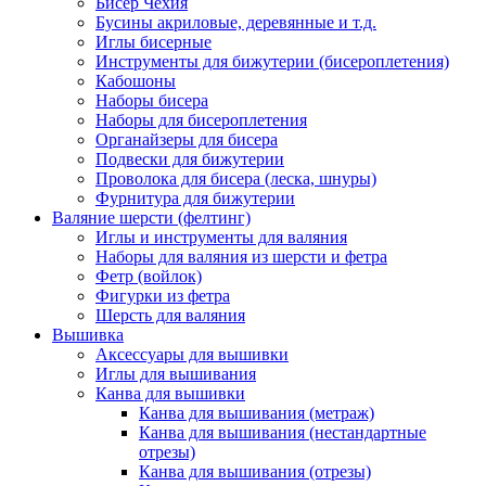
Бисер Чехия
Бусины акриловые, деревянные и т.д.
Иглы бисерные
Инструменты для бижутерии (бисероплетения)
Кабошоны
Наборы бисера
Наборы для бисероплетения
Органайзеры для бисера
Подвески для бижутерии
Проволока для бисера (леска, шнуры)
Фурнитура для бижутерии
Валяние шерсти (фелтинг)
Иглы и инструменты для валяния
Наборы для валяния из шерсти и фетра
Фетр (войлок)
Фигурки из фетра
Шерсть для валяния
Вышивка
Аксессуары для вышивки
Иглы для вышивания
Канва для вышивки
Канва для вышивания (метраж)
Канва для вышивания (нестандартные
отрезы)
Канва для вышивания (отрезы)