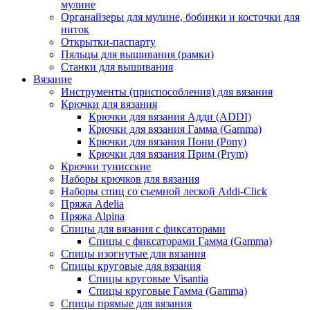
мулине
Органайзеры для мулине, бобинки и косточки для
ниток
Открытки-паспарту
Пяльцы для вышивания (рамки)
Станки для вышивания
Вязание
Инструменты (приспособления) для вязания
Крючки для вязания
Крючки для вязания Адди (ADDI)
Крючки для вязания Гамма (Gamma)
Крючки для вязания Пони (Pony)
Крючки для вязания Прим (Prym)
Крючки тунисские
Наборы крючков для вязания
Наборы спиц со съемной леской Addi-Click
Пряжа Adelia
Пряжа Alpina
Спицы для вязания с фиксаторами
Спицы с фиксаторами Гамма (Gamma)
Спицы изогнутые для вязания
Спицы круговые для вязания
Спицы круговые Visantia
Спицы круговые Гамма (Gamma)
Спицы прямые для вязания