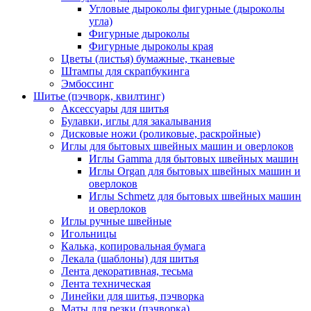
Угловые дыроколы фигурные (дыроколы
угла)
Фигурные дыроколы
Фигурные дыроколы края
Цветы (листья) бумажные, тканевые
Штампы для скрапбукинга
Эмбоссинг
Шитье (пэчворк, квилтинг)
Аксессуары для шитья
Булавки, иглы для закалывания
Дисковые ножи (роликовые, раскройные)
Иглы для бытовых швейных машин и оверлоков
Иглы Gamma для бытовых швейных машин
Иглы Organ для бытовых швейных машин и
оверлоков
Иглы Schmetz для бытовых швейных машин
и оверлоков
Иглы ручные швейные
Игольницы
Калька, копировальная бумага
Лекала (шаблоны) для шитья
Лента декоративная, тесьма
Лента техническая
Линейки для шитья, пэчворка
Маты для резки (пэчворка)