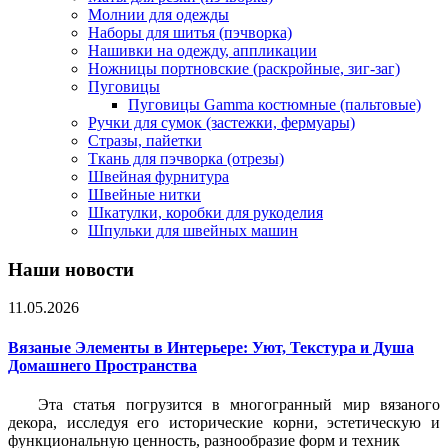
Молнии для одежды
Наборы для шитья (пэчворка)
Нашивки на одежду, аппликации
Ножницы портновские (раскройные, зиг-заг)
Пуговицы
Пуговицы Gamma костюмные (пальтовые)
Ручки для сумок (застежки, фермуары)
Стразы, пайетки
Ткань для пэчворка (отрезы)
Швейная фурнитура
Швейные нитки
Шкатулки, коробки для рукоделия
Шпульки для швейных машин
Наши новости
11.05.2026
Вязаные Элементы в Интерьере: Уют, Текстура и Душа
Домашнего Пространства
Эта статья погрузится в многогранный мир вязаного
декора, исследуя его исторические корни, эстетическую и
функциональную ценность, разнообразие форм и техник