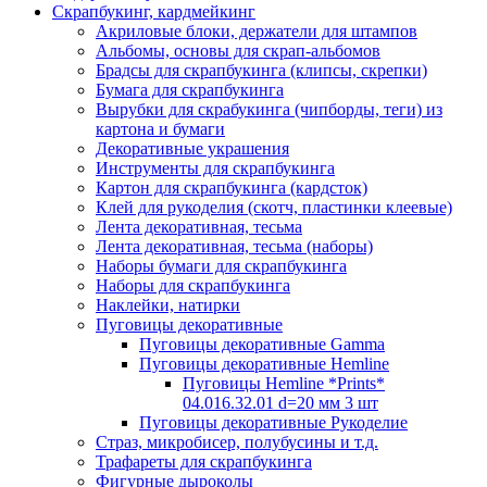
Скрапбукинг, кардмейкинг
Акриловые блоки, держатели для штампов
Альбомы, основы для скрап-альбомов
Брадсы для скрапбукинга (клипсы, скрепки)
Бумага для скрапбукинга
Вырубки для скрабукинга (чипборды, теги) из
картона и бумаги
Декоративные украшения
Инструменты для скрапбукинга
Картон для скрапбукинга (кардсток)
Клей для рукоделия (скотч, пластинки клеевые)
Лента декоративная, тесьма
Лента декоративная, тесьма (наборы)
Наборы бумаги для скрапбукинга
Наборы для скрапбукинга
Наклейки, натирки
Пуговицы декоративные
Пуговицы декоративные Gamma
Пуговицы декоративные Hemline
Пуговицы Hemline *Prints*
04.016.32.01 d=20 мм 3 шт
Пуговицы декоративные Рукоделие
Страз, микробисер, полубусины и т.д.
Трафареты для скрапбукинга
Фигурные дыроколы