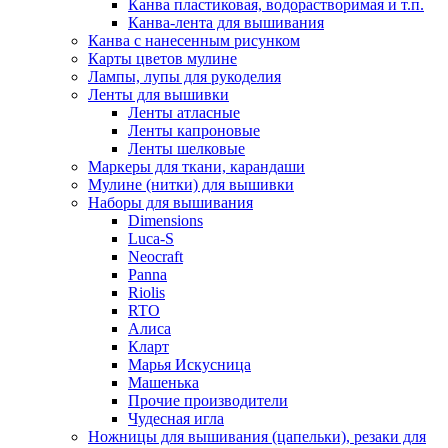
Канва пластиковая, водорастворимая и т.п.
Канва-лента для вышивания
Канва с нанесенным рисунком
Карты цветов мулине
Лампы, лупы для рукоделия
Ленты для вышивки
Ленты атласные
Ленты капроновые
Ленты шелковые
Маркеры для ткани, карандаши
Мулине (нитки) для вышивки
Наборы для вышивания
Dimensions
Luca-S
Neocraft
Panna
Riolis
RTO
Алиса
Кларт
Марья Искусница
Машенька
Прочие производители
Чудесная игла
Ножницы для вышивания (цапельки), резаки для