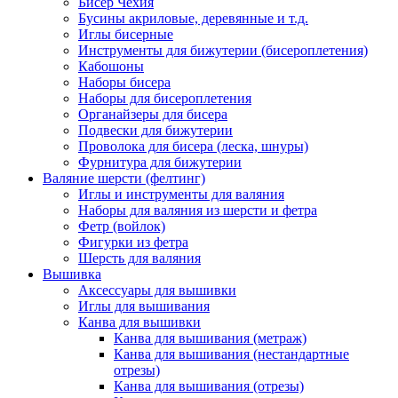
Бисер Чехия
Бусины акриловые, деревянные и т.д.
Иглы бисерные
Инструменты для бижутерии (бисероплетения)
Кабошоны
Наборы бисера
Наборы для бисероплетения
Органайзеры для бисера
Подвески для бижутерии
Проволока для бисера (леска, шнуры)
Фурнитура для бижутерии
Валяние шерсти (фелтинг)
Иглы и инструменты для валяния
Наборы для валяния из шерсти и фетра
Фетр (войлок)
Фигурки из фетра
Шерсть для валяния
Вышивка
Аксессуары для вышивки
Иглы для вышивания
Канва для вышивки
Канва для вышивания (метраж)
Канва для вышивания (нестандартные
отрезы)
Канва для вышивания (отрезы)