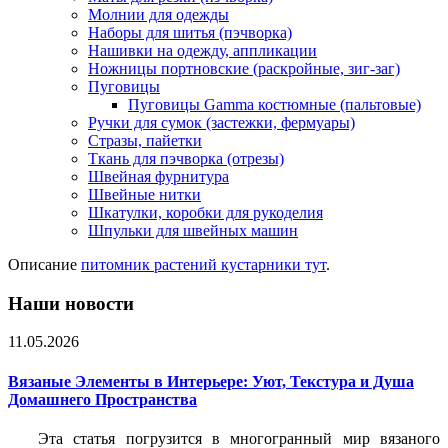
Молнии для одежды
Наборы для шитья (пэчворка)
Нашивки на одежду, аппликации
Ножницы портновские (раскройные, зиг-заг)
Пуговицы
Пуговицы Gamma костюмные (пальтовые)
Ручки для сумок (застежки, фермуары)
Стразы, пайетки
Ткань для пэчворка (отрезы)
Швейная фурнитура
Швейные нитки
Шкатулки, коробки для рукоделия
Шпульки для швейных машин
Описание
питомник растений кустарники тут
.
Наши новости
11.05.2026
Вязаные Элементы в Интерьере: Уют, Текстура и Душа
Домашнего Пространства
Эта статья погрузится в многогранный мир вязаного