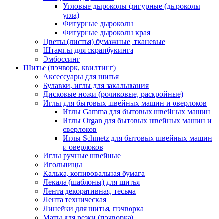
Угловые дыроколы фигурные (дыроколы
угла)
Фигурные дыроколы
Фигурные дыроколы края
Цветы (листья) бумажные, тканевые
Штампы для скрапбукинга
Эмбоссинг
Шитье (пэчворк, квилтинг)
Аксессуары для шитья
Булавки, иглы для закалывания
Дисковые ножи (роликовые, раскройные)
Иглы для бытовых швейных машин и оверлоков
Иглы Gamma для бытовых швейных машин
Иглы Organ для бытовых швейных машин и
оверлоков
Иглы Schmetz для бытовых швейных машин
и оверлоков
Иглы ручные швейные
Игольницы
Калька, копировальная бумага
Лекала (шаблоны) для шитья
Лента декоративная, тесьма
Лента техническая
Линейки для шитья, пэчворка
Маты для резки (пэчворка)