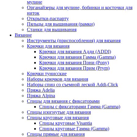
мулине
Органайзеры для мулине, бобинки и косточки для
ниток
Открытки-паспарту
Пяльцы для вышивания (рамки)
Станки для вышивания
Вязание
Инструменты (приспособления) для вязания
Крючки для вязания
Крючки для вязания Адди (ADDI)
Крючки для вязания Гамма (Gamma)
Крючки для вязания Пони (Pony)
Крючки для вязания Прим (Prym)
Крючки тунисские
Наборы крючков для вязания
Наборы спиц со съемной леской Addi-Click
Пряжа Adelia
Пряжа Alpina
Спицы для вязания с фиксаторами
Спицы с фиксаторами Гамма (Gamma)
Спицы изогнутые для вязания
Спицы круговые для вязания
Спицы круговые Visantia
Спицы круговые Гамма (Gamma)
Спицы прямые для вязания