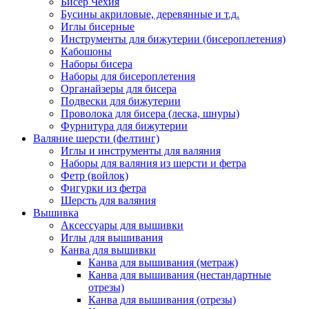
Бисер Чехия
Бусины акриловые, деревянные и т.д.
Иглы бисерные
Инструменты для бижутерии (бисероплетения)
Кабошоны
Наборы бисера
Наборы для бисероплетения
Органайзеры для бисера
Подвески для бижутерии
Проволока для бисера (леска, шнуры)
Фурнитура для бижутерии
Валяние шерсти (фелтинг)
Иглы и инструменты для валяния
Наборы для валяния из шерсти и фетра
Фетр (войлок)
Фигурки из фетра
Шерсть для валяния
Вышивка
Аксессуары для вышивки
Иглы для вышивания
Канва для вышивки
Канва для вышивания (метраж)
Канва для вышивания (нестандартные
отрезы)
Канва для вышивания (отрезы)