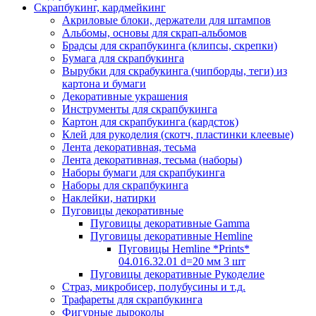
Скрапбукинг, кардмейкинг
Акриловые блоки, держатели для штампов
Альбомы, основы для скрап-альбомов
Брадсы для скрапбукинга (клипсы, скрепки)
Бумага для скрапбукинга
Вырубки для скрабукинга (чипборды, теги) из
картона и бумаги
Декоративные украшения
Инструменты для скрапбукинга
Картон для скрапбукинга (кардсток)
Клей для рукоделия (скотч, пластинки клеевые)
Лента декоративная, тесьма
Лента декоративная, тесьма (наборы)
Наборы бумаги для скрапбукинга
Наборы для скрапбукинга
Наклейки, натирки
Пуговицы декоративные
Пуговицы декоративные Gamma
Пуговицы декоративные Hemline
Пуговицы Hemline *Prints*
04.016.32.01 d=20 мм 3 шт
Пуговицы декоративные Рукоделие
Страз, микробисер, полубусины и т.д.
Трафареты для скрапбукинга
Фигурные дыроколы