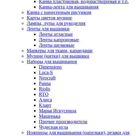
Канва пластиковая, водорастворимая и т.п.
Канва-лента для вышивания
Канва с нанесенным рисунком
Карты цветов мулине
Лампы, лупы для рукоделия
Ленты для вышивки
Ленты атласные
Ленты капроновые
Ленты шелковые
Маркеры для ткани, карандаши
Мулине (нитки) для вышивки
Наборы для вышивания
Dimensions
Luca-S
Neocraft
Panna
Riolis
RTO
Алиса
Кларт
Марья Искусница
Машенька
Прочие производители
Чудесная игла
Ножницы для вышивания (цапельки), резаки для