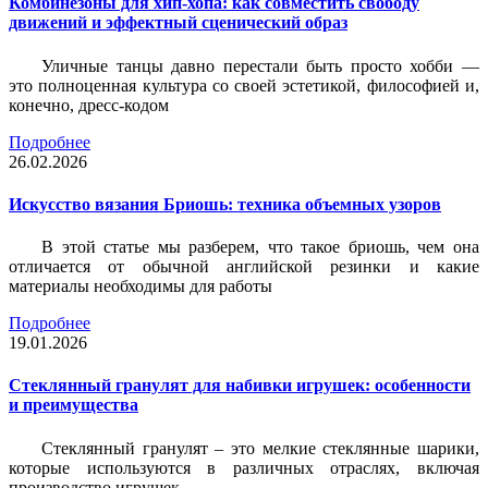
Комбинезоны для хип-хопа: как совместить свободу
движений и эффектный сценический образ
Уличные танцы давно перестали быть просто хобби —
это полноценная культура со своей эстетикой, философией и,
конечно, дресс-кодом
Подробнее
26.02.2026
Искусство вязания Бриошь: техника объемных узоров
В этой статье мы разберем, что такое бриошь, чем она
отличается от обычной английской резинки и какие
материалы необходимы для работы
Подробнее
19.01.2026
Стеклянный гранулят для набивки игрушек: особенности
и преимущества
Стеклянный гранулят – это мелкие стеклянные шарики,
которые используются в различных отраслях, включая
производство игрушек