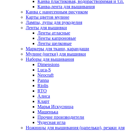
Канва пластиковая, водорастворимая и т.п.
Канва-лента для вышивания
Канва с нанесенным рисунком
Карты цветов мулине
Лампы, лупы для рукоделия
Ленты для вышивки
Ленты атласные
Ленты капроновые
Ленты шелковые
Маркеры для ткани, карандаши
Мулине (нитки) для вышивки
Наборы для вышивания
Dimensions
Luca-S
Neocraft
Panna
Riolis
RTO
Алиса
Кларт
Марья Искусница
Машенька
Прочие производители
Чудесная игла
Ножницы для вышивания (цапельки), резаки для