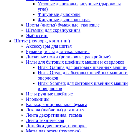
Угловые дыроколы фигурные (дыроколы
угла)
Фигурные дыроколы
Фигурные дыроколы края
Цветы (листья) бумажные, тканевые
Штампы для скрапбукинга
Эмбоссинг
Шитье (пэчворк, квилтинг)
Аксессуары для шитья
Булавки, иглы для закалывания
Дисковые ножи (роликовые, раскройные)
Иглы для бытовых швейных машин и оверлоков
Иглы Gamma для бытовых швейных машин
Иглы Organ для бытовых швейных машин и
оверлоков
Иглы Schmetz для бытовых швейных машин
и оверлоков
Иглы ручные швейные
Игольницы
Калька, копировальная бумага
Лекала (шаблоны) для шитья
Лента декоративная, тесьма
Лента техническая
Линейки для шитья, пэчворка
Маты для резки (пэчворка)