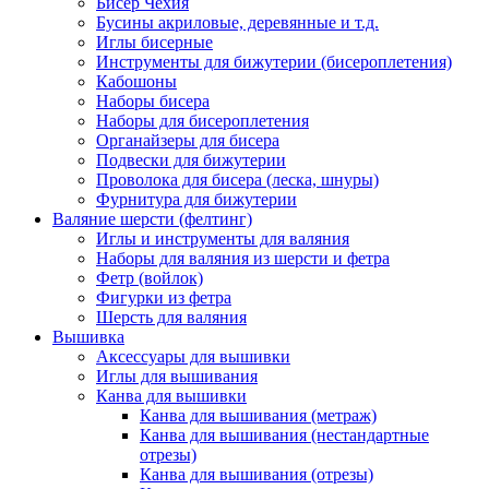
Бисер Чехия
Бусины акриловые, деревянные и т.д.
Иглы бисерные
Инструменты для бижутерии (бисероплетения)
Кабошоны
Наборы бисера
Наборы для бисероплетения
Органайзеры для бисера
Подвески для бижутерии
Проволока для бисера (леска, шнуры)
Фурнитура для бижутерии
Валяние шерсти (фелтинг)
Иглы и инструменты для валяния
Наборы для валяния из шерсти и фетра
Фетр (войлок)
Фигурки из фетра
Шерсть для валяния
Вышивка
Аксессуары для вышивки
Иглы для вышивания
Канва для вышивки
Канва для вышивания (метраж)
Канва для вышивания (нестандартные
отрезы)
Канва для вышивания (отрезы)