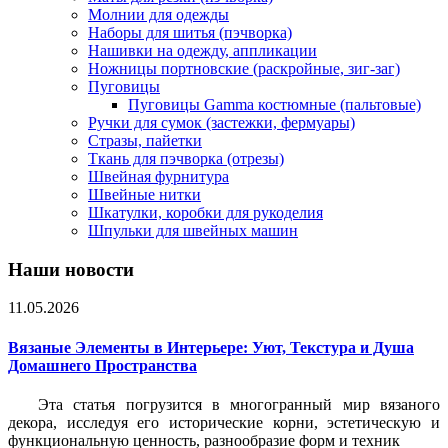
Молнии для одежды
Наборы для шитья (пэчворка)
Нашивки на одежду, аппликации
Ножницы портновские (раскройные, зиг-заг)
Пуговицы
Пуговицы Gamma костюмные (пальтовые)
Ручки для сумок (застежки, фермуары)
Стразы, пайетки
Ткань для пэчворка (отрезы)
Швейная фурнитура
Швейные нитки
Шкатулки, коробки для рукоделия
Шпульки для швейных машин
Наши новости
11.05.2026
Вязаные Элементы в Интерьере: Уют, Текстура и Душа
Домашнего Пространства
Эта статья погрузится в многогранный мир вязаного
декора, исследуя его исторические корни, эстетическую и
функциональную ценность, разнообразие форм и техник