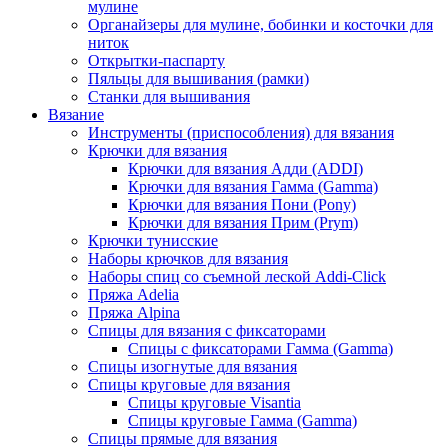
мулине
Органайзеры для мулине, бобинки и косточки для
ниток
Открытки-паспарту
Пяльцы для вышивания (рамки)
Станки для вышивания
Вязание
Инструменты (приспособления) для вязания
Крючки для вязания
Крючки для вязания Адди (ADDI)
Крючки для вязания Гамма (Gamma)
Крючки для вязания Пони (Pony)
Крючки для вязания Прим (Prym)
Крючки тунисские
Наборы крючков для вязания
Наборы спиц со съемной леской Addi-Click
Пряжа Adelia
Пряжа Alpina
Спицы для вязания с фиксаторами
Спицы с фиксаторами Гамма (Gamma)
Спицы изогнутые для вязания
Спицы круговые для вязания
Спицы круговые Visantia
Спицы круговые Гамма (Gamma)
Спицы прямые для вязания