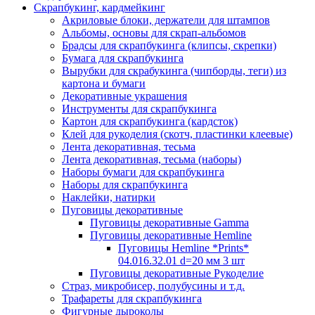
Скрапбукинг, кардмейкинг
Акриловые блоки, держатели для штампов
Альбомы, основы для скрап-альбомов
Брадсы для скрапбукинга (клипсы, скрепки)
Бумага для скрапбукинга
Вырубки для скрабукинга (чипборды, теги) из
картона и бумаги
Декоративные украшения
Инструменты для скрапбукинга
Картон для скрапбукинга (кардсток)
Клей для рукоделия (скотч, пластинки клеевые)
Лента декоративная, тесьма
Лента декоративная, тесьма (наборы)
Наборы бумаги для скрапбукинга
Наборы для скрапбукинга
Наклейки, натирки
Пуговицы декоративные
Пуговицы декоративные Gamma
Пуговицы декоративные Hemline
Пуговицы Hemline *Prints*
04.016.32.01 d=20 мм 3 шт
Пуговицы декоративные Рукоделие
Страз, микробисер, полубусины и т.д.
Трафареты для скрапбукинга
Фигурные дыроколы