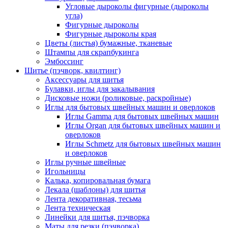
Угловые дыроколы фигурные (дыроколы
угла)
Фигурные дыроколы
Фигурные дыроколы края
Цветы (листья) бумажные, тканевые
Штампы для скрапбукинга
Эмбоссинг
Шитье (пэчворк, квилтинг)
Аксессуары для шитья
Булавки, иглы для закалывания
Дисковые ножи (роликовые, раскройные)
Иглы для бытовых швейных машин и оверлоков
Иглы Gamma для бытовых швейных машин
Иглы Organ для бытовых швейных машин и
оверлоков
Иглы Schmetz для бытовых швейных машин
и оверлоков
Иглы ручные швейные
Игольницы
Калька, копировальная бумага
Лекала (шаблоны) для шитья
Лента декоративная, тесьма
Лента техническая
Линейки для шитья, пэчворка
Маты для резки (пэчворка)