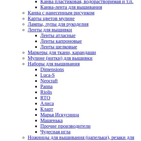
Канва пластиковая, водорастворимая и т.п.
Канва-лента для вышивания
Канва с нанесенным рисунком
Карты цветов мулине
Лампы, лупы для рукоделия
Ленты для вышивки
Ленты атласные
Ленты капроновые
Ленты шелковые
Маркеры для ткани, карандаши
Мулине (нитки) для вышивки
Наборы для вышивания
Dimensions
Luca-S
Neocraft
Panna
Riolis
RTO
Алиса
Кларт
Марья Искусница
Машенька
Прочие производители
Чудесная игла
Ножницы для вышивания (цапельки), резаки для