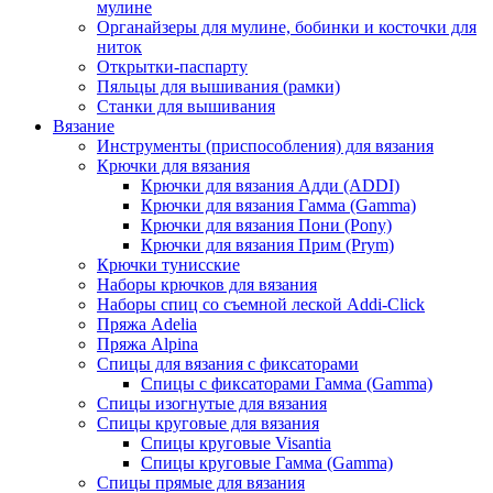
мулине
Органайзеры для мулине, бобинки и косточки для
ниток
Открытки-паспарту
Пяльцы для вышивания (рамки)
Станки для вышивания
Вязание
Инструменты (приспособления) для вязания
Крючки для вязания
Крючки для вязания Адди (ADDI)
Крючки для вязания Гамма (Gamma)
Крючки для вязания Пони (Pony)
Крючки для вязания Прим (Prym)
Крючки тунисские
Наборы крючков для вязания
Наборы спиц со съемной леской Addi-Click
Пряжа Adelia
Пряжа Alpina
Спицы для вязания с фиксаторами
Спицы с фиксаторами Гамма (Gamma)
Спицы изогнутые для вязания
Спицы круговые для вязания
Спицы круговые Visantia
Спицы круговые Гамма (Gamma)
Спицы прямые для вязания