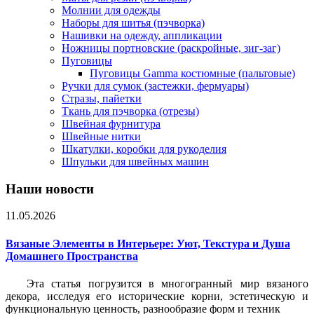
Молнии для одежды
Наборы для шитья (пэчворка)
Нашивки на одежду, аппликации
Ножницы портновские (раскройные, зиг-заг)
Пуговицы
Пуговицы Gamma костюмные (пальтовые)
Ручки для сумок (застежки, фермуары)
Стразы, пайетки
Ткань для пэчворка (отрезы)
Швейная фурнитура
Швейные нитки
Шкатулки, коробки для рукоделия
Шпульки для швейных машин
Наши новости
11.05.2026
Вязаные Элементы в Интерьере: Уют, Текстура и Душа
Домашнего Пространства
Эта статья погрузится в многогранный мир вязаного
декора, исследуя его исторические корни, эстетическую и
функциональную ценность, разнообразие форм и техник