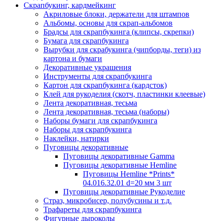
Скрапбукинг, кардмейкинг
Акриловые блоки, держатели для штампов
Альбомы, основы для скрап-альбомов
Брадсы для скрапбукинга (клипсы, скрепки)
Бумага для скрапбукинга
Вырубки для скрабукинга (чипборды, теги) из
картона и бумаги
Декоративные украшения
Инструменты для скрапбукинга
Картон для скрапбукинга (кардсток)
Клей для рукоделия (скотч, пластинки клеевые)
Лента декоративная, тесьма
Лента декоративная, тесьма (наборы)
Наборы бумаги для скрапбукинга
Наборы для скрапбукинга
Наклейки, натирки
Пуговицы декоративные
Пуговицы декоративные Gamma
Пуговицы декоративные Hemline
Пуговицы Hemline *Prints*
04.016.32.01 d=20 мм 3 шт
Пуговицы декоративные Рукоделие
Страз, микробисер, полубусины и т.д.
Трафареты для скрапбукинга
Фигурные дыроколы