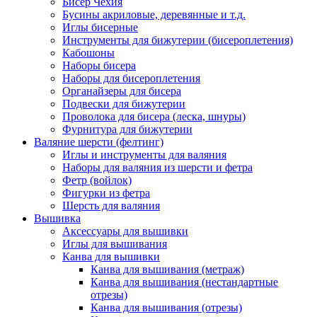
Бисер Чехия
Бусины акриловые, деревянные и т.д.
Иглы бисерные
Инструменты для бижутерии (бисероплетения)
Кабошоны
Наборы бисера
Наборы для бисероплетения
Органайзеры для бисера
Подвески для бижутерии
Проволока для бисера (леска, шнуры)
Фурнитура для бижутерии
Валяние шерсти (фелтинг)
Иглы и инструменты для валяния
Наборы для валяния из шерсти и фетра
Фетр (войлок)
Фигурки из фетра
Шерсть для валяния
Вышивка
Аксессуары для вышивки
Иглы для вышивания
Канва для вышивки
Канва для вышивания (метраж)
Канва для вышивания (нестандартные
отрезы)
Канва для вышивания (отрезы)