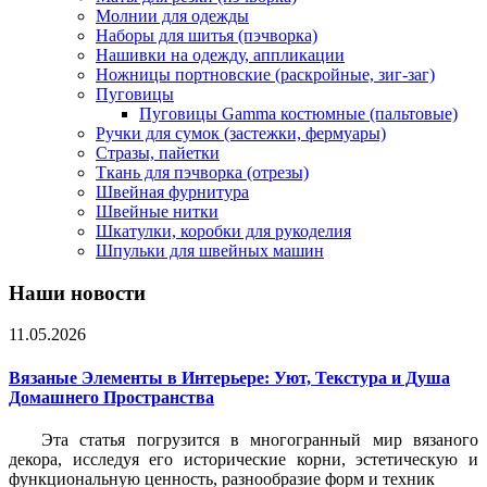
Молнии для одежды
Наборы для шитья (пэчворка)
Нашивки на одежду, аппликации
Ножницы портновские (раскройные, зиг-заг)
Пуговицы
Пуговицы Gamma костюмные (пальтовые)
Ручки для сумок (застежки, фермуары)
Стразы, пайетки
Ткань для пэчворка (отрезы)
Швейная фурнитура
Швейные нитки
Шкатулки, коробки для рукоделия
Шпульки для швейных машин
Наши новости
11.05.2026
Вязаные Элементы в Интерьере: Уют, Текстура и Душа
Домашнего Пространства
Эта статья погрузится в многогранный мир вязаного
декора, исследуя его исторические корни, эстетическую и
функциональную ценность, разнообразие форм и техник