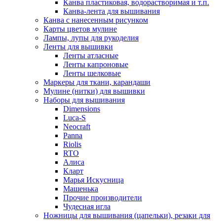
Канва пластиковая, водорастворимая и т.п.
Канва-лента для вышивания
Канва с нанесенным рисунком
Карты цветов мулине
Лампы, лупы для рукоделия
Ленты для вышивки
Ленты атласные
Ленты капроновые
Ленты шелковые
Маркеры для ткани, карандаши
Мулине (нитки) для вышивки
Наборы для вышивания
Dimensions
Luca-S
Neocraft
Panna
Riolis
RTO
Алиса
Кларт
Марья Искусница
Машенька
Прочие производители
Чудесная игла
Ножницы для вышивания (цапельки), резаки для