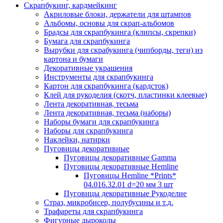
Скрапбукинг, кардмейкинг
Акриловые блоки, держатели для штампов
Альбомы, основы для скрап-альбомов
Брадсы для скрапбукинга (клипсы, скрепки)
Бумага для скрапбукинга
Вырубки для скрабукинга (чипборды, теги) из
картона и бумаги
Декоративные украшения
Инструменты для скрапбукинга
Картон для скрапбукинга (кардсток)
Клей для рукоделия (скотч, пластинки клеевые)
Лента декоративная, тесьма
Лента декоративная, тесьма (наборы)
Наборы бумаги для скрапбукинга
Наборы для скрапбукинга
Наклейки, натирки
Пуговицы декоративные
Пуговицы декоративные Gamma
Пуговицы декоративные Hemline
Пуговицы Hemline *Prints*
04.016.32.01 d=20 мм 3 шт
Пуговицы декоративные Рукоделие
Страз, микробисер, полубусины и т.д.
Трафареты для скрапбукинга
Фигурные дыроколы