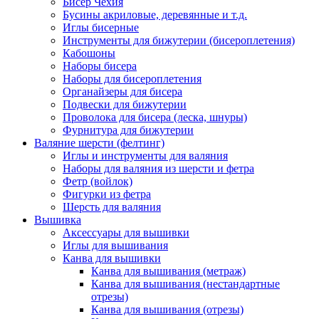
Бисер Чехия
Бусины акриловые, деревянные и т.д.
Иглы бисерные
Инструменты для бижутерии (бисероплетения)
Кабошоны
Наборы бисера
Наборы для бисероплетения
Органайзеры для бисера
Подвески для бижутерии
Проволока для бисера (леска, шнуры)
Фурнитура для бижутерии
Валяние шерсти (фелтинг)
Иглы и инструменты для валяния
Наборы для валяния из шерсти и фетра
Фетр (войлок)
Фигурки из фетра
Шерсть для валяния
Вышивка
Аксессуары для вышивки
Иглы для вышивания
Канва для вышивки
Канва для вышивания (метраж)
Канва для вышивания (нестандартные
отрезы)
Канва для вышивания (отрезы)