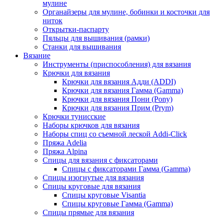
мулине
Органайзеры для мулине, бобинки и косточки для
ниток
Открытки-паспарту
Пяльцы для вышивания (рамки)
Станки для вышивания
Вязание
Инструменты (приспособления) для вязания
Крючки для вязания
Крючки для вязания Адди (ADDI)
Крючки для вязания Гамма (Gamma)
Крючки для вязания Пони (Pony)
Крючки для вязания Прим (Prym)
Крючки тунисские
Наборы крючков для вязания
Наборы спиц со съемной леской Addi-Click
Пряжа Adelia
Пряжа Alpina
Спицы для вязания с фиксаторами
Спицы с фиксаторами Гамма (Gamma)
Спицы изогнутые для вязания
Спицы круговые для вязания
Спицы круговые Visantia
Спицы круговые Гамма (Gamma)
Спицы прямые для вязания