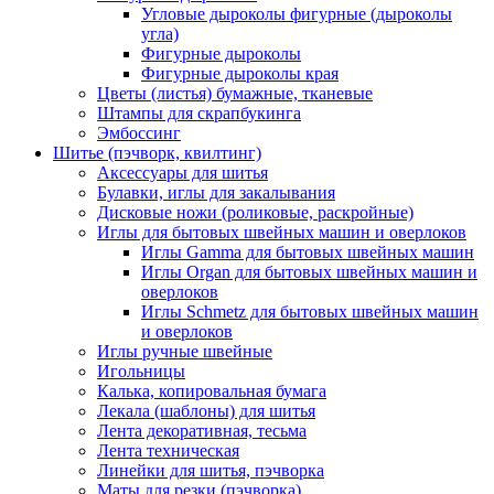
Угловые дыроколы фигурные (дыроколы
угла)
Фигурные дыроколы
Фигурные дыроколы края
Цветы (листья) бумажные, тканевые
Штампы для скрапбукинга
Эмбоссинг
Шитье (пэчворк, квилтинг)
Аксессуары для шитья
Булавки, иглы для закалывания
Дисковые ножи (роликовые, раскройные)
Иглы для бытовых швейных машин и оверлоков
Иглы Gamma для бытовых швейных машин
Иглы Organ для бытовых швейных машин и
оверлоков
Иглы Schmetz для бытовых швейных машин
и оверлоков
Иглы ручные швейные
Игольницы
Калька, копировальная бумага
Лекала (шаблоны) для шитья
Лента декоративная, тесьма
Лента техническая
Линейки для шитья, пэчворка
Маты для резки (пэчворка)