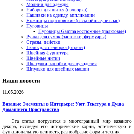
Молнии для одежды
Наборы для шитья (пэчворка)
Нашивки на одежду, аппликации
Ножницы портновские (раскройные, зиг-заг)
Пуговицы
Пуговицы Gamma костюмные (пальтовые)
Ручки для сумок (застежки, фермуары)
Стразы, пайетки
Ткань для пэчворка (отрезы)
Швейная фурнитура
Швейные нитки
Шкатулки, коробки для рукоделия
Шпульки для швейных машин
Наши новости
11.05.2026
Вязаные Элементы в Интерьере: Уют, Текстура и Душа
Домашнего Пространства
Эта статья погрузится в многогранный мир вязаного
декора, исследуя его исторические корни, эстетическую и
функциональную ценность, разнообразие форм и техник