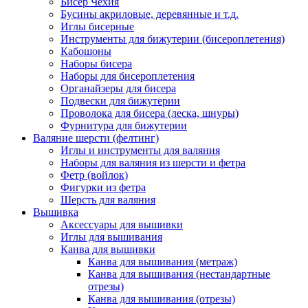
Бисер Чехия
Бусины акриловые, деревянные и т.д.
Иглы бисерные
Инструменты для бижутерии (бисероплетения)
Кабошоны
Наборы бисера
Наборы для бисероплетения
Органайзеры для бисера
Подвески для бижутерии
Проволока для бисера (леска, шнуры)
Фурнитура для бижутерии
Валяние шерсти (фелтинг)
Иглы и инструменты для валяния
Наборы для валяния из шерсти и фетра
Фетр (войлок)
Фигурки из фетра
Шерсть для валяния
Вышивка
Аксессуары для вышивки
Иглы для вышивания
Канва для вышивки
Канва для вышивания (метраж)
Канва для вышивания (нестандартные
отрезы)
Канва для вышивания (отрезы)