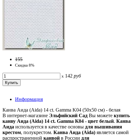
155
Скидка 8%
142
руб
x
Информация
Канва Аида (Aida) 14 сt. Gamma K04 (50х50 см) - белая
В интернет-магазине
Эльфийский Сад
Вы можете
купить
канву Аида (Aida) 14 сt. Gamma K04 - цвет белый
.
Канва
Аида
используется в качестве основы
для вышивания
крестом
, полукрестом.
Канва
Аида
(Aida)
является самой
распространенной
канвой
в России
для