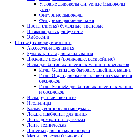
Угловые дыроколы фигурные (дыроколы
угла)
Фигурные дыроколы
Фигурные дыроколы края
Цветы (листья) бумажные, тканевые
Штампы для скрапбукинга
Эмбоссинг
Шитье (пэчворк, квилтинг)
Аксессуары для шитья
Булавки, иглы для закалывания
Дисковые ножи (роликовые, раскройные)
Иглы для бытовых швейных машин и оверлоков
Иглы Gamma для бытовых швейных машин
Иглы Organ для бытовых швейных машин и
оверлоков
Иглы Schmetz для бытовых швейных машин
и оверлоков
Иглы ручные швейные
Игольницы
Калька, копировальная бумага
Лекала (шаблоны) для шитья
Лента декоративная, тесьма
Лента техническая
Линейки для шитья, пэчворка
Маты для резки (пэчворка)