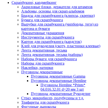
Скрапбукинг, кардмейкинг
Акриловые блоки, держатели для штампов
Альбомы, основы для скрап-альбомов
Брадсы для скрапбукинга (клипсы, скрепки)
Бумага для скрапбукинга
Вырубки для скрабукинга (чипборды, теги) из
картона и бумаги
Декоративные украшения
Инструменты для скрапбукинга
Картон для скрапбукинга (кардсток)
Клей для рукоделия (скотч, пластинки клеевые)
Лента декоративная, тесьма
Лента декоративная, тесьма (наборы)
Наборы бумаги для скрапбукинга
Наборы для скрапбукинга
Наклейки, натирки
Пуговицы декоративные
Пуговицы декоративные Gamma
Пуговицы декоративные Hemline
Пуговицы Hemline *Prints*
04.016.32.01 d=20 мм 3 шт
Пуговицы декоративные Рукоделие
Страз, микробисер, полубусины и т.д.
Трафареты для скрапбукинга
Фигурные дыроколы