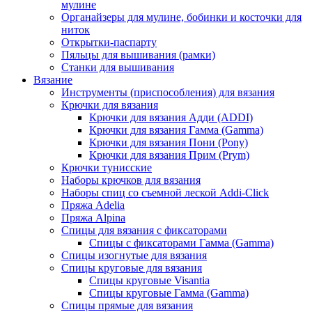
мулине
Органайзеры для мулине, бобинки и косточки для
ниток
Открытки-паспарту
Пяльцы для вышивания (рамки)
Станки для вышивания
Вязание
Инструменты (приспособления) для вязания
Крючки для вязания
Крючки для вязания Адди (ADDI)
Крючки для вязания Гамма (Gamma)
Крючки для вязания Пони (Pony)
Крючки для вязания Прим (Prym)
Крючки тунисские
Наборы крючков для вязания
Наборы спиц со съемной леской Addi-Click
Пряжа Adelia
Пряжа Alpina
Спицы для вязания с фиксаторами
Спицы с фиксаторами Гамма (Gamma)
Спицы изогнутые для вязания
Спицы круговые для вязания
Спицы круговые Visantia
Спицы круговые Гамма (Gamma)
Спицы прямые для вязания