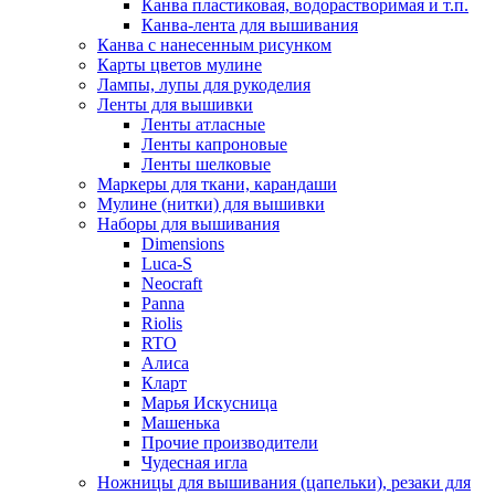
Канва пластиковая, водорастворимая и т.п.
Канва-лента для вышивания
Канва с нанесенным рисунком
Карты цветов мулине
Лампы, лупы для рукоделия
Ленты для вышивки
Ленты атласные
Ленты капроновые
Ленты шелковые
Маркеры для ткани, карандаши
Мулине (нитки) для вышивки
Наборы для вышивания
Dimensions
Luca-S
Neocraft
Panna
Riolis
RTO
Алиса
Кларт
Марья Искусница
Машенька
Прочие производители
Чудесная игла
Ножницы для вышивания (цапельки), резаки для