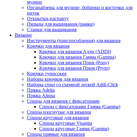
мулине
Органайзеры для мулине, бобинки и косточки для
ниток
Открытки-паспарту
Пяльцы для вышивания (рамки)
Станки для вышивания
Вязание
Инструменты (приспособления) для вязания
Крючки для вязания
Крючки для вязания Адди (ADDI)
Крючки для вязания Гамма (Gamma)
Крючки для вязания Пони (Pony)
Крючки для вязания Прим (Prym)
Крючки тунисские
Наборы крючков для вязания
Наборы спиц со съемной леской Addi-Click
Пряжа Adelia
Пряжа Alpina
Спицы для вязания с фиксаторами
Спицы с фиксаторами Гамма (Gamma)
Спицы изогнутые для вязания
Спицы круговые для вязания
Спицы круговые Visantia
Спицы круговые Гамма (Gamma)
Спицы прямые для вязания