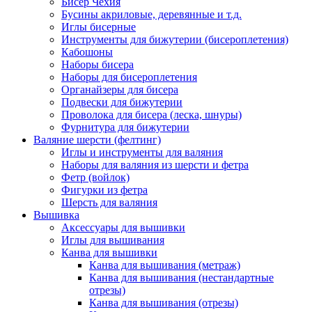
Бисер Чехия
Бусины акриловые, деревянные и т.д.
Иглы бисерные
Инструменты для бижутерии (бисероплетения)
Кабошоны
Наборы бисера
Наборы для бисероплетения
Органайзеры для бисера
Подвески для бижутерии
Проволока для бисера (леска, шнуры)
Фурнитура для бижутерии
Валяние шерсти (фелтинг)
Иглы и инструменты для валяния
Наборы для валяния из шерсти и фетра
Фетр (войлок)
Фигурки из фетра
Шерсть для валяния
Вышивка
Аксессуары для вышивки
Иглы для вышивания
Канва для вышивки
Канва для вышивания (метраж)
Канва для вышивания (нестандартные
отрезы)
Канва для вышивания (отрезы)