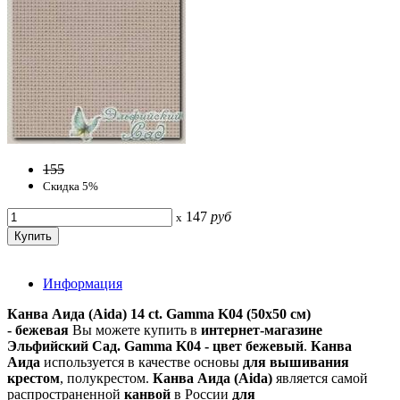
155
Скидка 5%
147
руб
x
Информация
Канва Аида (Aida) 14 сt. Gamma K04 (50х50 см)
- бежевая
Вы можете купить в
интернет-магазине
Эльфийский Сад
. Gamma K04 - цвет бежевый
.
Канва
Аида
используется в качестве основы
для вышивания
крестом
, полукрестом.
Канва
Аида
(Aida)
является самой
распространенной
канвой
в России
для