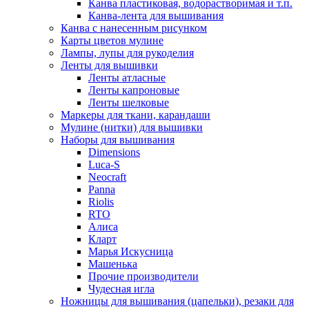
Канва пластиковая, водорастворимая и т.п.
Канва-лента для вышивания
Канва с нанесенным рисунком
Карты цветов мулине
Лампы, лупы для рукоделия
Ленты для вышивки
Ленты атласные
Ленты капроновые
Ленты шелковые
Маркеры для ткани, карандаши
Мулине (нитки) для вышивки
Наборы для вышивания
Dimensions
Luca-S
Neocraft
Panna
Riolis
RTO
Алиса
Кларт
Марья Искусница
Машенька
Прочие производители
Чудесная игла
Ножницы для вышивания (цапельки), резаки для