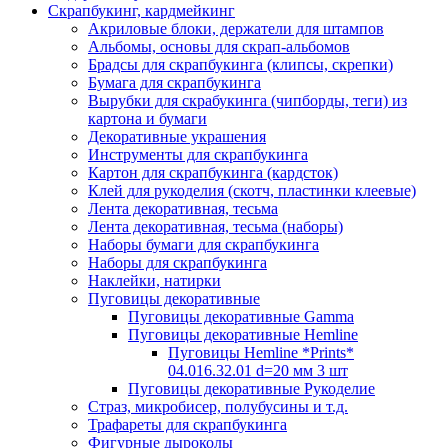
Скрапбукинг, кардмейкинг
Акриловые блоки, держатели для штампов
Альбомы, основы для скрап-альбомов
Брадсы для скрапбукинга (клипсы, скрепки)
Бумага для скрапбукинга
Вырубки для скрабукинга (чипборды, теги) из
картона и бумаги
Декоративные украшения
Инструменты для скрапбукинга
Картон для скрапбукинга (кардсток)
Клей для рукоделия (скотч, пластинки клеевые)
Лента декоративная, тесьма
Лента декоративная, тесьма (наборы)
Наборы бумаги для скрапбукинга
Наборы для скрапбукинга
Наклейки, натирки
Пуговицы декоративные
Пуговицы декоративные Gamma
Пуговицы декоративные Hemline
Пуговицы Hemline *Prints*
04.016.32.01 d=20 мм 3 шт
Пуговицы декоративные Рукоделие
Страз, микробисер, полубусины и т.д.
Трафареты для скрапбукинга
Фигурные дыроколы