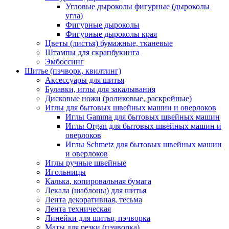
Угловые дыроколы фигурные (дыроколы
угла)
Фигурные дыроколы
Фигурные дыроколы края
Цветы (листья) бумажные, тканевые
Штампы для скрапбукинга
Эмбоссинг
Шитье (пэчворк, квилтинг)
Аксессуары для шитья
Булавки, иглы для закалывания
Дисковые ножи (роликовые, раскройные)
Иглы для бытовых швейных машин и оверлоков
Иглы Gamma для бытовых швейных машин
Иглы Organ для бытовых швейных машин и
оверлоков
Иглы Schmetz для бытовых швейных машин
и оверлоков
Иглы ручные швейные
Игольницы
Калька, копировальная бумага
Лекала (шаблоны) для шитья
Лента декоративная, тесьма
Лента техническая
Линейки для шитья, пэчворка
Маты для резки (пэчворка)