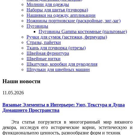
Молнии для одежды
Наборы для шитья (пэчворка)
Нашивки на одежду, аппликации
Ножницы портновские (раскройные, зиг-заг)
Пуговицы
Пуговицы Gamma костюмные (пальтовые)
Ручки для сумок (застежки, фермуары)
Стразы, пайетки
Ткань для пэчворка (отрезы)
Швейная фурнитура
Швейные нитки
Шкатулки, коробки для рукоделия
Шпульки для швейных машин
Наши новости
11.05.2026
Вязаные Элементы в Интерьере: Уют, Текстура и Душа
Домашнего Пространства
Эта статья погрузится в многогранный мир вязаного
декора, исследуя его исторические корни, эстетическую и
функциональную ценность, разнообразие форм и техник