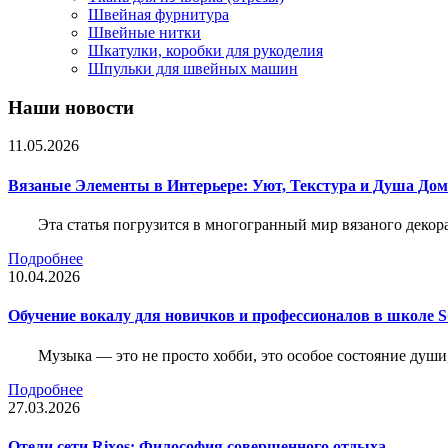
Швейная фурнитура
Швейные нитки
Шкатулки, коробки для рукоделия
Шпульки для швейных машин
Наши новости
11.05.2026
Вязаные Элементы в Интерьере: Уют, Текстура и Душа До
Эта статья погрузится в многогранный мир вязаного декор
Подробнее
10.04.2026
Обучение вокалу для новичков и профессионалов в школе
Музыка — это не просто хобби, это особое состояние души
Подробнее
27.03.2026
Отели сети Rixos: Философия совершенного отдыха