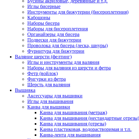
Бусины акриловые, деревянные и т.д.
Иглы бисерные
Инструменты для бижутерии (бисероплетения)
Кабошоны
Наборы бисера
Наборы для бисероплетения
Органайзеры для бисера
Подвески для бижутерии
Проволока для бисера (леска, шнуры)
Фурнитура для бижутерии
Валяние шерсти (фелтинг)
Иглы и инструменты для валяния
Наборы для валяния из шерсти и фетра
Фетр (войлок)
Фигурки из фетра
Шерсть для валяния
Вышивка
Аксессуары для вышивки
Иглы для вышивания
Канва для вышивки
Канва для вышивания (метраж)
Канва для вышивания (нестандартные отрезы
Канва для вышивания (отрезы)
Канва пластиковая, водорастворимая и т.п.
Канва-лента для вышивания