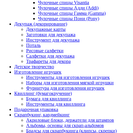
Чулочные спицы Visantia
Чулочные спицы Адди (Addi)
Чулочные спицы Гамма (Gamma)
Чулочные спицы Пони (Pony)
Декупаж (декорирование)
Декупажные карты
Заготовки для декупажа
Инструмент для декупажа
Поталь
Рисовые салфетки
Салфетки для декупажа
Трафареты для декора
Детское творчество
Изготовление игрушек
Инструменты для изготовления игрушек
Наборы для изготовления мягкой игрушки
Фурнитура для изготовления игрушек
Квиллинг (бумагокручение)
Бумага для квиллинга
Инструменты для квиллинга
Подарочная упаковка
Скрапбукинг, кардмейкинг
Акриловые блоки, держатели для штампов
Альбомы, основы для скрап-альбомов
Брадсы для скрапбукинга (клипсы, скрепки)