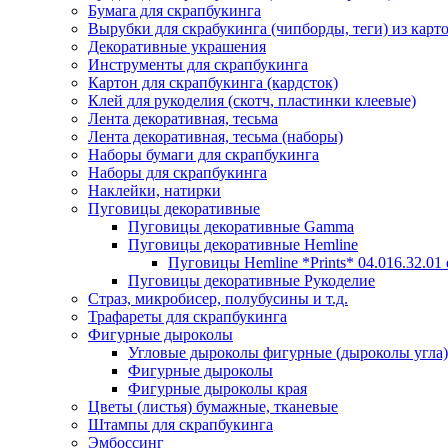
Бумага для скрапбукинга
Вырубки для скрабукинга (чипборды, теги) из карт
Декоративные украшения
Инструменты для скрапбукинга
Картон для скрапбукинга (кардсток)
Клей для рукоделия (скотч, пластинки клеевые)
Лента декоративная, тесьма
Лента декоративная, тесьма (наборы)
Наборы бумаги для скрапбукинга
Наборы для скрапбукинга
Наклейки, натирки
Пуговицы декоративные
Пуговицы декоративные Gamma
Пуговицы декоративные Hemline
Пуговицы Hemline *Prints* 04.016.32.01
Пуговицы декоративные Рукоделие
Страз, микробисер, полубусины и т.д.
Трафареты для скрапбукинга
Фигурные дыроколы
Угловые дыроколы фигурные (дыроколы угла)
Фигурные дыроколы
Фигурные дыроколы края
Цветы (листья) бумажные, тканевые
Штампы для скрапбукинга
Эмбоссинг