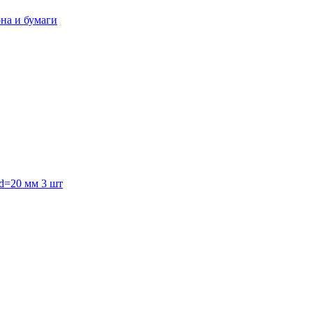
она и бумаги
 d=20 мм 3 шт