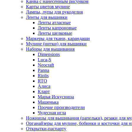
Канва с нанесенным рисунком
Карты цветов мулине
Лампы, лупы для рукоделия
Ленты для вышивки
Ленты атласные
Ленты капроновые
Ленты шелковые
Маркеры для ткани, карандаши
Мулине (нитки) для вышивки
Наборы для вышивания
Dimensions
Luca-S
Neocraft
Panna
Riolis
RTO
Алиса
Кларт
Марья Искусница
Машенька
Прочие производители
Чудесная игла
Ножницы для вышивания (цапельки), резаки для м
Органайзеры для мулине, бобинки и косточки для н
Открытки-паспарту