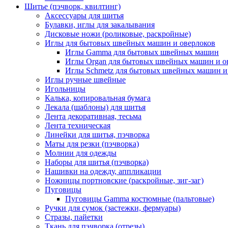
Шитье (пэчворк, квилтинг)
Аксессуары для шитья
Булавки, иглы для закалывания
Дисковые ножи (роликовые, раскройные)
Иглы для бытовых швейных машин и оверлоков
Иглы Gamma для бытовых швейных машин
Иглы Organ для бытовых швейных машин и о
Иглы Schmetz для бытовых швейных машин и
Иглы ручные швейные
Игольницы
Калька, копировальная бумага
Лекала (шаблоны) для шитья
Лента декоративная, тесьма
Лента техническая
Линейки для шитья, пэчворка
Маты для резки (пэчворка)
Молнии для одежды
Наборы для шитья (пэчворка)
Нашивки на одежду, аппликации
Ножницы портновские (раскройные, зиг-заг)
Пуговицы
Пуговицы Gamma костюмные (пальтовые)
Ручки для сумок (застежки, фермуары)
Стразы, пайетки
Ткань для пэчворка (отрезы)