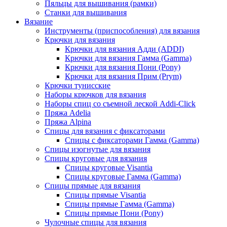
Пяльцы для вышивания (рамки)
Станки для вышивания
Вязание
Инструменты (приспособления) для вязания
Крючки для вязания
Крючки для вязания Адди (ADDI)
Крючки для вязания Гамма (Gamma)
Крючки для вязания Пони (Pony)
Крючки для вязания Прим (Prym)
Крючки тунисские
Наборы крючков для вязания
Наборы спиц со съемной леской Addi-Click
Пряжа Adelia
Пряжа Alpina
Спицы для вязания с фиксаторами
Спицы с фиксаторами Гамма (Gamma)
Спицы изогнутые для вязания
Спицы круговые для вязания
Спицы круговые Visantia
Спицы круговые Гамма (Gamma)
Спицы прямые для вязания
Спицы прямые Visantia
Спицы прямые Гамма (Gamma)
Спицы прямые Пони (Pony)
Чулочные спицы для вязания