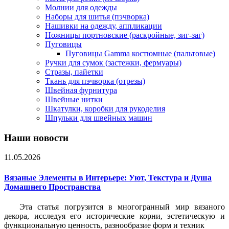
Молнии для одежды
Наборы для шитья (пэчворка)
Нашивки на одежду, аппликации
Ножницы портновские (раскройные, зиг-заг)
Пуговицы
Пуговицы Gamma костюмные (пальтовые)
Ручки для сумок (застежки, фермуары)
Стразы, пайетки
Ткань для пэчворка (отрезы)
Швейная фурнитура
Швейные нитки
Шкатулки, коробки для рукоделия
Шпульки для швейных машин
Наши новости
11.05.2026
Вязаные Элементы в Интерьере: Уют, Текстура и Душа
Домашнего Пространства
Эта статья погрузится в многогранный мир вязаного
декора, исследуя его исторические корни, эстетическую и
функциональную ценность, разнообразие форм и техник