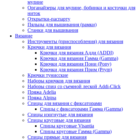
мулине
Органайзеры для мулине, бобинки и косточки для
ниток
Открытки-паспарту
Пяльцы для вышивания (рамки)
Станки для вышивания
Вязание
Инструменты (приспособления) для вязания
Крючки для вязания
Крючки для вязания Адди (ADDI)
Крючки для вязания Гамма (Gamma)
Крючки для вязания Пони (Pony)
Крючки для вязания Прим (Prym)
Крючки тунисские
Наборы крючков для вязания
Наборы спиц со съемной леской Addi-Click
Пряжа Adelia
Пряжа Alpina
Спицы для вязания с фиксаторами
Спицы с фиксаторами Гамма (Gamma)
Спицы изогнутые для вязания
Спицы круговые для вязания
Спицы круговые Visantia
Спицы круговые Гамма (Gamma)
Спицы прямые для вязания