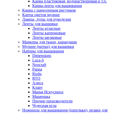
Канва пластиковая, водорастворимая и т.п.
Канва-лента для вышивания
Канва с нанесенным рисунком
Карты цветов мулине
Лампы, лупы для рукоделия
Ленты для вышивки
Ленты атласные
Ленты капроновые
Ленты шелковые
Маркеры для ткани, карандаши
Мулине (нитки) для вышивки
Наборы для вышивания
Dimensions
Luca-S
Neocraft
Panna
Riolis
RTO
Алиса
Кларт
Марья Искусница
Машенька
Прочие производители
Чудесная игла
Ножницы для вышивания (цапельки), резаки для