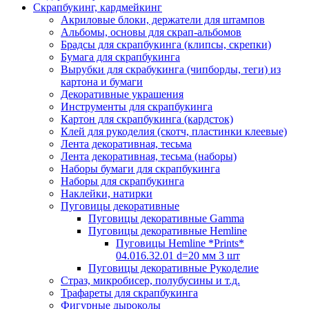
Скрапбукинг, кардмейкинг
Акриловые блоки, держатели для штампов
Альбомы, основы для скрап-альбомов
Брадсы для скрапбукинга (клипсы, скрепки)
Бумага для скрапбукинга
Вырубки для скрабукинга (чипборды, теги) из
картона и бумаги
Декоративные украшения
Инструменты для скрапбукинга
Картон для скрапбукинга (кардсток)
Клей для рукоделия (скотч, пластинки клеевые)
Лента декоративная, тесьма
Лента декоративная, тесьма (наборы)
Наборы бумаги для скрапбукинга
Наборы для скрапбукинга
Наклейки, натирки
Пуговицы декоративные
Пуговицы декоративные Gamma
Пуговицы декоративные Hemline
Пуговицы Hemline *Prints*
04.016.32.01 d=20 мм 3 шт
Пуговицы декоративные Рукоделие
Страз, микробисер, полубусины и т.д.
Трафареты для скрапбукинга
Фигурные дыроколы