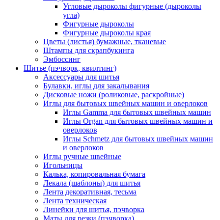
Угловые дыроколы фигурные (дыроколы
угла)
Фигурные дыроколы
Фигурные дыроколы края
Цветы (листья) бумажные, тканевые
Штампы для скрапбукинга
Эмбоссинг
Шитье (пэчворк, квилтинг)
Аксессуары для шитья
Булавки, иглы для закалывания
Дисковые ножи (роликовые, раскройные)
Иглы для бытовых швейных машин и оверлоков
Иглы Gamma для бытовых швейных машин
Иглы Organ для бытовых швейных машин и
оверлоков
Иглы Schmetz для бытовых швейных машин
и оверлоков
Иглы ручные швейные
Игольницы
Калька, копировальная бумага
Лекала (шаблоны) для шитья
Лента декоративная, тесьма
Лента техническая
Линейки для шитья, пэчворка
Маты для резки (пэчворка)