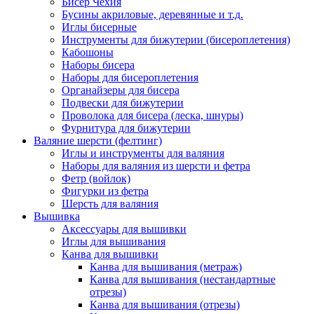
Бисер Чехия
Бусины акриловые, деревянные и т.д.
Иглы бисерные
Инструменты для бижутерии (бисероплетения)
Кабошоны
Наборы бисера
Наборы для бисероплетения
Органайзеры для бисера
Подвески для бижутерии
Проволока для бисера (леска, шнуры)
Фурнитура для бижутерии
Валяние шерсти (фелтинг)
Иглы и инструменты для валяния
Наборы для валяния из шерсти и фетра
Фетр (войлок)
Фигурки из фетра
Шерсть для валяния
Вышивка
Аксессуары для вышивки
Иглы для вышивания
Канва для вышивки
Канва для вышивания (метраж)
Канва для вышивания (нестандартные
отрезы)
Канва для вышивания (отрезы)