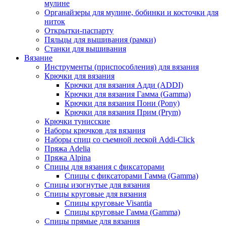
мулине
Органайзеры для мулине, бобинки и косточки для
ниток
Открытки-паспарту
Пяльцы для вышивания (рамки)
Станки для вышивания
Вязание
Инструменты (приспособления) для вязания
Крючки для вязания
Крючки для вязания Адди (ADDI)
Крючки для вязания Гамма (Gamma)
Крючки для вязания Пони (Pony)
Крючки для вязания Прим (Prym)
Крючки тунисские
Наборы крючков для вязания
Наборы спиц со съемной леской Addi-Click
Пряжа Adelia
Пряжа Alpina
Спицы для вязания с фиксаторами
Спицы с фиксаторами Гамма (Gamma)
Спицы изогнутые для вязания
Спицы круговые для вязания
Спицы круговые Visantia
Спицы круговые Гамма (Gamma)
Спицы прямые для вязания