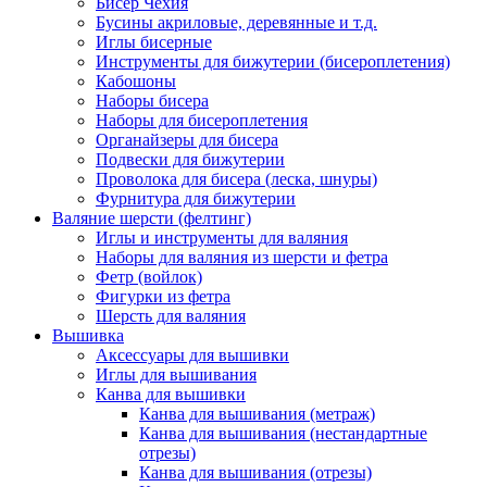
Бисер Чехия
Бусины акриловые, деревянные и т.д.
Иглы бисерные
Инструменты для бижутерии (бисероплетения)
Кабошоны
Наборы бисера
Наборы для бисероплетения
Органайзеры для бисера
Подвески для бижутерии
Проволока для бисера (леска, шнуры)
Фурнитура для бижутерии
Валяние шерсти (фелтинг)
Иглы и инструменты для валяния
Наборы для валяния из шерсти и фетра
Фетр (войлок)
Фигурки из фетра
Шерсть для валяния
Вышивка
Аксессуары для вышивки
Иглы для вышивания
Канва для вышивки
Канва для вышивания (метраж)
Канва для вышивания (нестандартные
отрезы)
Канва для вышивания (отрезы)