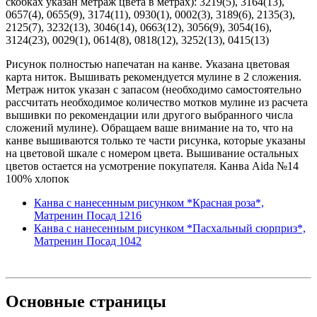
скобках указан метраж цвета в метрах): 3219(5), 3164(13),
0657(4), 0655(9), 3174(11), 0930(1), 0002(3), 3189(6), 2135(3),
2125(7), 3232(13), 3046(14), 0663(12), 3056(9), 3054(16),
3124(23), 0029(1), 0614(8), 0818(12), 3252(13), 0415(13)
Рисунок полностью напечатан на канве. Указана цветовая
карта ниток. Вышивать рекомендуется мулине в 2 сложения.
Метраж ниток указан с запасом (необходимо самостоятельно
рассчитать необходимое количество мотков мулине из расчета
вышивки по рекомендации или другого выбранного числа
сложений мулине). Обращаем ваше внимание на то, что на
канве вышиваются только те части рисунка, которые указаны
на цветовой шкале с номером цвета. Вышивание остальных
цветов остается на усмотрение покупателя. Канва Aida №14
100% хлопок
Канва с нанесенным рисунком *Красная роза*,
Матренин Посад 1216
Канва с нанесенным рисунком *Пасхальный сюрприз*,
Матренин Посад 1042
Основные
страницы