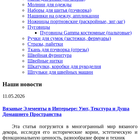
Молнии для одежды
Наборы для шитья (пэчворка)
Нашивки на одежду, аппликации
Ножницы портновские (раскройные, зиг-заг)
Пуговицы
Пуговицы Gamma костюмные (пальтовые)
Ручки для сумок (застежки, фермуары)
Стразы, пайетки
Ткань для пэчворка (отрезы)
Швейная фурнитура
Швейные нитки
Шкатулки, коробки для рукоделия
Шпульки для швейных машин
Наши новости
11.05.2026
Вязаные Элементы в Интерьере: Уют, Текстура и Душа
Домашнего Пространства
Эта статья погрузится в многогранный мир вязаного
декора, исследуя его исторические корни, эстетическую и
функциональную ценность, разнообразие форм и техник