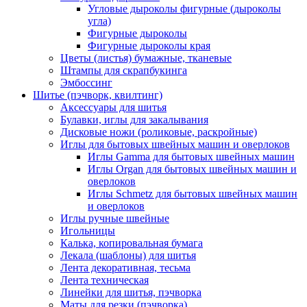
Угловые дыроколы фигурные (дыроколы
угла)
Фигурные дыроколы
Фигурные дыроколы края
Цветы (листья) бумажные, тканевые
Штампы для скрапбукинга
Эмбоссинг
Шитье (пэчворк, квилтинг)
Аксессуары для шитья
Булавки, иглы для закалывания
Дисковые ножи (роликовые, раскройные)
Иглы для бытовых швейных машин и оверлоков
Иглы Gamma для бытовых швейных машин
Иглы Organ для бытовых швейных машин и
оверлоков
Иглы Schmetz для бытовых швейных машин
и оверлоков
Иглы ручные швейные
Игольницы
Калька, копировальная бумага
Лекала (шаблоны) для шитья
Лента декоративная, тесьма
Лента техническая
Линейки для шитья, пэчворка
Маты для резки (пэчворка)