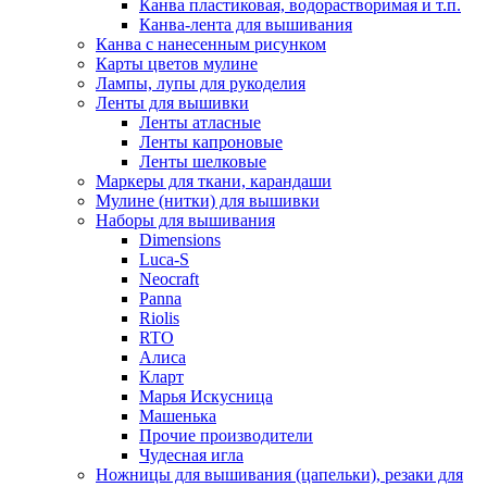
Канва пластиковая, водорастворимая и т.п.
Канва-лента для вышивания
Канва с нанесенным рисунком
Карты цветов мулине
Лампы, лупы для рукоделия
Ленты для вышивки
Ленты атласные
Ленты капроновые
Ленты шелковые
Маркеры для ткани, карандаши
Мулине (нитки) для вышивки
Наборы для вышивания
Dimensions
Luca-S
Neocraft
Panna
Riolis
RTO
Алиса
Кларт
Марья Искусница
Машенька
Прочие производители
Чудесная игла
Ножницы для вышивания (цапельки), резаки для