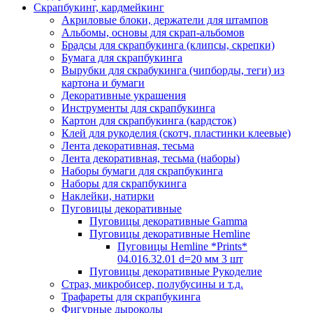
Скрапбукинг, кардмейкинг
Акриловые блоки, держатели для штампов
Альбомы, основы для скрап-альбомов
Брадсы для скрапбукинга (клипсы, скрепки)
Бумага для скрапбукинга
Вырубки для скрабукинга (чипборды, теги) из
картона и бумаги
Декоративные украшения
Инструменты для скрапбукинга
Картон для скрапбукинга (кардсток)
Клей для рукоделия (скотч, пластинки клеевые)
Лента декоративная, тесьма
Лента декоративная, тесьма (наборы)
Наборы бумаги для скрапбукинга
Наборы для скрапбукинга
Наклейки, натирки
Пуговицы декоративные
Пуговицы декоративные Gamma
Пуговицы декоративные Hemline
Пуговицы Hemline *Prints*
04.016.32.01 d=20 мм 3 шт
Пуговицы декоративные Рукоделие
Страз, микробисер, полубусины и т.д.
Трафареты для скрапбукинга
Фигурные дыроколы