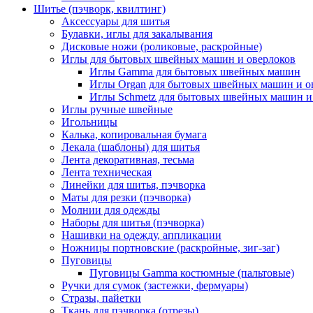
Шитье (пэчворк, квилтинг)
Аксессуары для шитья
Булавки, иглы для закалывания
Дисковые ножи (роликовые, раскройные)
Иглы для бытовых швейных машин и оверлоков
Иглы Gamma для бытовых швейных машин
Иглы Organ для бытовых швейных машин и о
Иглы Schmetz для бытовых швейных машин и
Иглы ручные швейные
Игольницы
Калька, копировальная бумага
Лекала (шаблоны) для шитья
Лента декоративная, тесьма
Лента техническая
Линейки для шитья, пэчворка
Маты для резки (пэчворка)
Молнии для одежды
Наборы для шитья (пэчворка)
Нашивки на одежду, аппликации
Ножницы портновские (раскройные, зиг-заг)
Пуговицы
Пуговицы Gamma костюмные (пальтовые)
Ручки для сумок (застежки, фермуары)
Стразы, пайетки
Ткань для пэчворка (отрезы)