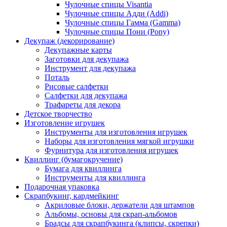
Чулочные спицы Visantia
Чулочные спицы Адди (Addi)
Чулочные спицы Гамма (Gamma)
Чулочные спицы Пони (Pony)
Декупаж (декорирование)
Декупажные карты
Заготовки для декупажа
Инструмент для декупажа
Поталь
Рисовые салфетки
Салфетки для декупажа
Трафареты для декора
Детское творчество
Изготовление игрушек
Инструменты для изготовления игрушек
Наборы для изготовления мягкой игрушки
Фурнитура для изготовления игрушек
Квиллинг (бумагокручение)
Бумага для квиллинга
Инструменты для квиллинга
Подарочная упаковка
Скрапбукинг, кардмейкинг
Акриловые блоки, держатели для штампов
Альбомы, основы для скрап-альбомов
Брадсы для скрапбукинга (клипсы, скрепки)