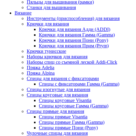
Пяльцы для вышивания (рамки)
Станки для вышивания
Вязание
Инструменты (приспособления) для вязания
Крючки для вязания
Крючки для вязания Адди (ADDI)
Крючки для вязания Гамма (Gamma)
Крючки для вязания Пони (Pony)
Крючки для вязания Прим (Prym)
Крючки тунисские
Наборы крючков для вязания
Наборы спиц со съемной леской Addi-Click
Пряжа Adelia
Пряжа Alpina
Спицы для вязания с фиксаторами
Спицы с фиксаторами Гамма (Gamma)
Спицы изогнутые для вязания
Спицы круговые для вязания
Спицы круговые Visantia
Спицы круговые Гамма (Gamma)
Спицы прямые для вязания
Спицы прямые Visantia
Спицы прямые Гамма (Gamma)
Спицы прямые Пони (Pony)
Чулочные спицы для вязания