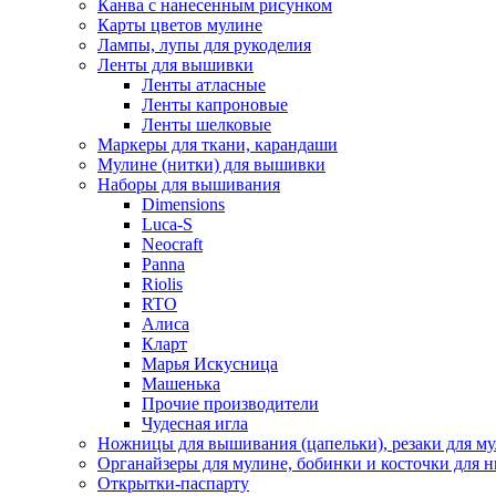
Канва с нанесенным рисунком
Карты цветов мулине
Лампы, лупы для рукоделия
Ленты для вышивки
Ленты атласные
Ленты капроновые
Ленты шелковые
Маркеры для ткани, карандаши
Мулине (нитки) для вышивки
Наборы для вышивания
Dimensions
Luca-S
Neocraft
Panna
Riolis
RTO
Алиса
Кларт
Марья Искусница
Машенька
Прочие производители
Чудесная игла
Ножницы для вышивания (цапельки), резаки для м
Органайзеры для мулине, бобинки и косточки для н
Открытки-паспарту