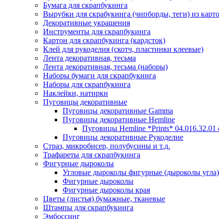
Бумага для скрапбукинга
Вырубки для скрабукинга (чипборды, теги) из карт
Декоративные украшения
Инструменты для скрапбукинга
Картон для скрапбукинга (кардсток)
Клей для рукоделия (скотч, пластинки клеевые)
Лента декоративная, тесьма
Лента декоративная, тесьма (наборы)
Наборы бумаги для скрапбукинга
Наборы для скрапбукинга
Наклейки, натирки
Пуговицы декоративные
Пуговицы декоративные Gamma
Пуговицы декоративные Hemline
Пуговицы Hemline *Prints* 04.016.32.01
Пуговицы декоративные Рукоделие
Страз, микробисер, полубусины и т.д.
Трафареты для скрапбукинга
Фигурные дыроколы
Угловые дыроколы фигурные (дыроколы угла)
Фигурные дыроколы
Фигурные дыроколы края
Цветы (листья) бумажные, тканевые
Штампы для скрапбукинга
Эмбоссинг