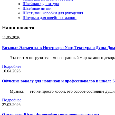
Швейная фурнитура
Швейные нитки
Шкатулки, коробки для рукоделия
Шпульки для швейных машин
Наши новости
11.05.2026
Вязаные Элементы в Интерьере: Уют, Текстура и Душа До
Эта статья погрузится в многогранный мир вязаного декор
Подробнее
10.04.2026
Обучение вокалу для новичков и профессионалов в школе
Музыка — это не просто хобби, это особое состояние души
Подробнее
27.03.2026
Отели сети Rixos: Философия совершенного отдыха