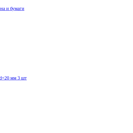
она и бумаги
 d=20 мм 3 шт