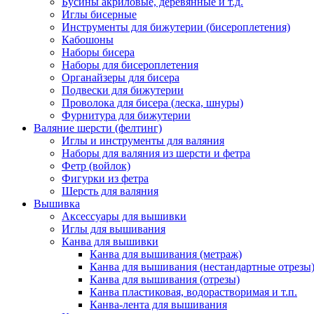
Бусины акриловые, деревянные и т.д.
Иглы бисерные
Инструменты для бижутерии (бисероплетения)
Кабошоны
Наборы бисера
Наборы для бисероплетения
Органайзеры для бисера
Подвески для бижутерии
Проволока для бисера (леска, шнуры)
Фурнитура для бижутерии
Валяние шерсти (фелтинг)
Иглы и инструменты для валяния
Наборы для валяния из шерсти и фетра
Фетр (войлок)
Фигурки из фетра
Шерсть для валяния
Вышивка
Аксессуары для вышивки
Иглы для вышивания
Канва для вышивки
Канва для вышивания (метраж)
Канва для вышивания (нестандартные отрезы
Канва для вышивания (отрезы)
Канва пластиковая, водорастворимая и т.п.
Канва-лента для вышивания