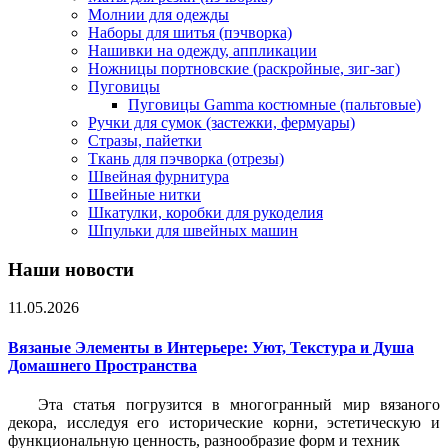
Молнии для одежды
Наборы для шитья (пэчворка)
Нашивки на одежду, аппликации
Ножницы портновские (раскройные, зиг-заг)
Пуговицы
Пуговицы Gamma костюмные (пальтовые)
Ручки для сумок (застежки, фермуары)
Стразы, пайетки
Ткань для пэчворка (отрезы)
Швейная фурнитура
Швейные нитки
Шкатулки, коробки для рукоделия
Шпульки для швейных машин
Наши новости
11.05.2026
Вязаные Элементы в Интерьере: Уют, Текстура и Душа
Домашнего Пространства
Эта статья погрузится в многогранный мир вязаного
декора, исследуя его исторические корни, эстетическую и
функциональную ценность, разнообразие форм и техник