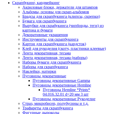
Скрапбукинг, кардмейкинг
Акриловые блоки, держатели для штампов
Альбомы, основы для скрап-альбомов
Брадсы для скрапбукинга (клипсы, скрепки)
Бумага для скрапбукинга
Вырубки для скрабукинга (чипборды, теги) из
картона и бумаги
Декоративные украшения
Инструменты для скрапбукинга
Картон для скрапбукинга (кардсток)
Клей для рукоделия (скотч, пластинки клеевые)
Лента декоративная, тесьма
Лента декоративная, тесьма (наборы)
Наборы бумаги для скрапбукинга
Наборы для скрапбукинга
Наклейки, натирки
Пуговицы декоративные
Пуговицы декоративные Gamma
Пуговицы декоративные Hemline
Пуговицы Hemline *Prints*
04.016.32.01 d=20 мм 3 шт
Пуговицы декоративные Рукоделие
Страз, микробисер, полубусины и т.д.
Трафареты для скрапбукинга
Фигурные дыроколы