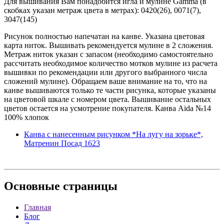
Для вышивания Вам понадобится игла и мулине Gamma (в
скобках указан метраж цвета в метрах): 0420(26), 0071(7),
3047(145)
Рисунок полностью напечатан на канве. Указана цветовая
карта ниток. Вышивать рекомендуется мулине в 2 сложения.
Метраж ниток указан с запасом (необходимо самостоятельно
рассчитать необходимое количество мотков мулине из расчета
вышивки по рекомендации или другого выбранного числа
сложений мулине). Обращаем ваше внимание на то, что на
канве вышиваются только те части рисунка, которые указаны
на цветовой шкале с номером цвета. Вышивание остальных
цветов остается на усмотрение покупателя. Канва Aida №14
100% хлопок
Канва с нанесенным рисунком *На лугу на зорьке*,
Матренин Посад 1623
Основные
страницы
Главная
Блог