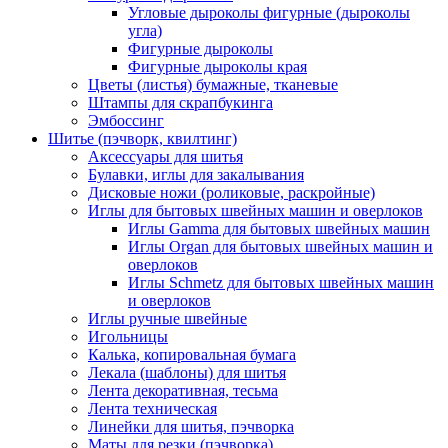
Угловые дыроколы фигурные (дыроколы
угла)
Фигурные дыроколы
Фигурные дыроколы края
Цветы (листья) бумажные, тканевые
Штампы для скрапбукинга
Эмбоссинг
Шитье (пэчворк, квилтинг)
Аксессуары для шитья
Булавки, иглы для закалывания
Дисковые ножи (роликовые, раскройные)
Иглы для бытовых швейных машин и оверлоков
Иглы Gamma для бытовых швейных машин
Иглы Organ для бытовых швейных машин и
оверлоков
Иглы Schmetz для бытовых швейных машин
и оверлоков
Иглы ручные швейные
Игольницы
Калька, копировальная бумага
Лекала (шаблоны) для шитья
Лента декоративная, тесьма
Лента техническая
Линейки для шитья, пэчворка
Маты для резки (пэчворка)