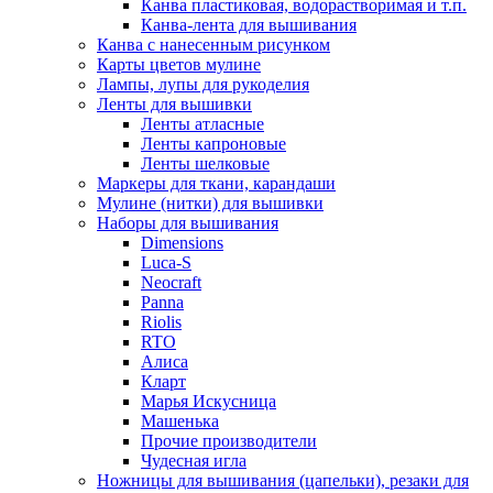
Канва пластиковая, водорастворимая и т.п.
Канва-лента для вышивания
Канва с нанесенным рисунком
Карты цветов мулине
Лампы, лупы для рукоделия
Ленты для вышивки
Ленты атласные
Ленты капроновые
Ленты шелковые
Маркеры для ткани, карандаши
Мулине (нитки) для вышивки
Наборы для вышивания
Dimensions
Luca-S
Neocraft
Panna
Riolis
RTO
Алиса
Кларт
Марья Искусница
Машенька
Прочие производители
Чудесная игла
Ножницы для вышивания (цапельки), резаки для