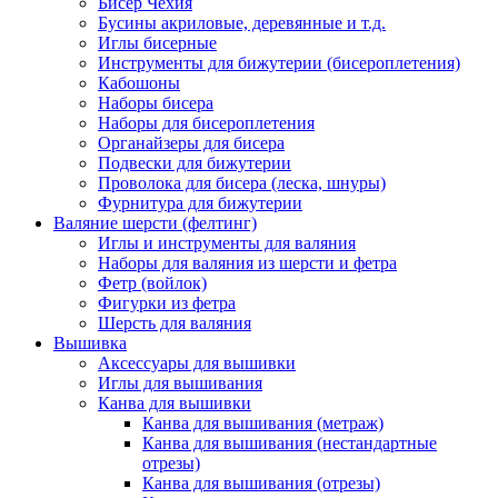
Бисер Чехия
Бусины акриловые, деревянные и т.д.
Иглы бисерные
Инструменты для бижутерии (бисероплетения)
Кабошоны
Наборы бисера
Наборы для бисероплетения
Органайзеры для бисера
Подвески для бижутерии
Проволока для бисера (леска, шнуры)
Фурнитура для бижутерии
Валяние шерсти (фелтинг)
Иглы и инструменты для валяния
Наборы для валяния из шерсти и фетра
Фетр (войлок)
Фигурки из фетра
Шерсть для валяния
Вышивка
Аксессуары для вышивки
Иглы для вышивания
Канва для вышивки
Канва для вышивания (метраж)
Канва для вышивания (нестандартные
отрезы)
Канва для вышивания (отрезы)