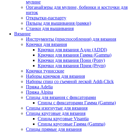
мулине
Органайзеры для мулине, бобинки и косточки для
ниток
Открытки-паспарту
Пяльцы для вышивания (рамки)
Станки для вышивания
Вязание
Инструменты (приспособления) для вязания
Крючки для вязания
Крючки для вязания Адди (ADDI)
Крючки для вязания Гамма (Gamma)
Крючки для вязания Пони (Pony)
Крючки для вязания Прим (Prym)
Крючки тунисские
Наборы крючков для вязания
Наборы спиц со съемной леской Addi-Click
Пряжа Adelia
Пряжа Alpina
Спицы для вязания с фиксаторами
Спицы с фиксаторами Гамма (Gamma)
Спицы изогнутые для вязания
Спицы круговые для вязания
Спицы круговые Visantia
Спицы круговые Гамма (Gamma)
Спицы прямые для вязания