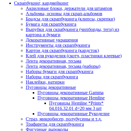
Скрапбукинг, кардмейкинг
Акриловые блоки, держатели для штампов
Альбомы, основы для скрап-альбомов
Брадсы для скрапбукинга (клипсы, скрепки)
Бумага для скрапбукинга
Вырубки для скрабукинга (чипборды, теги) из
картона и бумаги
Декоративные украшения
Инструменты для скрапбукинга
Картон для скрапбукинга (кардсток)
Клей для рукоделия (скотч, пластинки клеевые)
Лента декоративная, тесьма
Лента декоративная, тесьма (наборы)
Наборы бумаги для скрапбукинга
Наборы для скрапбукинга
Наклейки, натирки
Пуговицы декоративные
Пуговицы декоративные Gamma
Пуговицы декоративные Hemline
Пуговицы Hemline *Prints*
04.016.32.01 d=20 мм 3 шт
Пуговицы декоративные Рукоделие
Страз, микробисер, полубусины и т.д.
Трафареты для скрапбукинга
Фигурные дыроколы