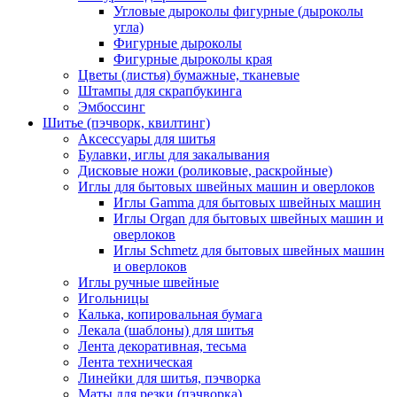
Угловые дыроколы фигурные (дыроколы
угла)
Фигурные дыроколы
Фигурные дыроколы края
Цветы (листья) бумажные, тканевые
Штампы для скрапбукинга
Эмбоссинг
Шитье (пэчворк, квилтинг)
Аксессуары для шитья
Булавки, иглы для закалывания
Дисковые ножи (роликовые, раскройные)
Иглы для бытовых швейных машин и оверлоков
Иглы Gamma для бытовых швейных машин
Иглы Organ для бытовых швейных машин и
оверлоков
Иглы Schmetz для бытовых швейных машин
и оверлоков
Иглы ручные швейные
Игольницы
Калька, копировальная бумага
Лекала (шаблоны) для шитья
Лента декоративная, тесьма
Лента техническая
Линейки для шитья, пэчворка
Маты для резки (пэчворка)