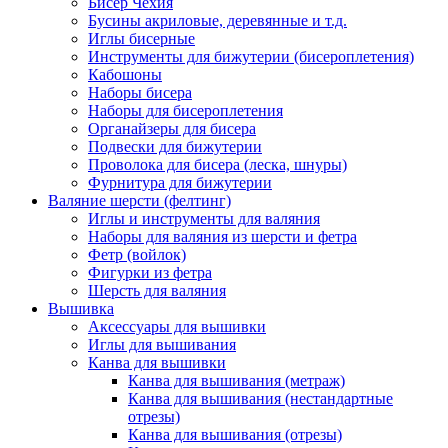
Бисер Чехия
Бусины акриловые, деревянные и т.д.
Иглы бисерные
Инструменты для бижутерии (бисероплетения)
Кабошоны
Наборы бисера
Наборы для бисероплетения
Органайзеры для бисера
Подвески для бижутерии
Проволока для бисера (леска, шнуры)
Фурнитура для бижутерии
Валяние шерсти (фелтинг)
Иглы и инструменты для валяния
Наборы для валяния из шерсти и фетра
Фетр (войлок)
Фигурки из фетра
Шерсть для валяния
Вышивка
Аксессуары для вышивки
Иглы для вышивания
Канва для вышивки
Канва для вышивания (метраж)
Канва для вышивания (нестандартные
отрезы)
Канва для вышивания (отрезы)