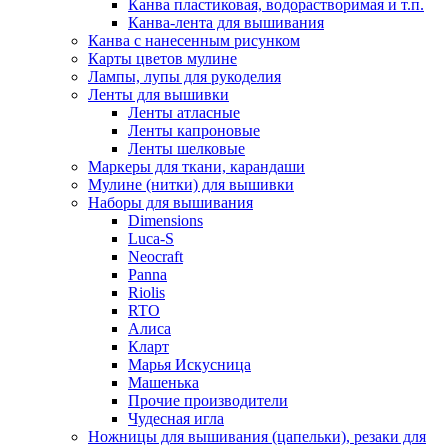
Канва пластиковая, водорастворимая и т.п.
Канва-лента для вышивания
Канва с нанесенным рисунком
Карты цветов мулине
Лампы, лупы для рукоделия
Ленты для вышивки
Ленты атласные
Ленты капроновые
Ленты шелковые
Маркеры для ткани, карандаши
Мулине (нитки) для вышивки
Наборы для вышивания
Dimensions
Luca-S
Neocraft
Panna
Riolis
RTO
Алиса
Кларт
Марья Искусница
Машенька
Прочие производители
Чудесная игла
Ножницы для вышивания (цапельки), резаки для