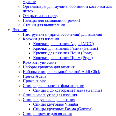
мулине
Органайзеры для мулине, бобинки и косточки для
ниток
Открытки-паспарту
Пяльцы для вышивания (рамки)
Станки для вышивания
Вязание
Инструменты (приспособления) для вязания
Крючки для вязания
Крючки для вязания Адди (ADDI)
Крючки для вязания Гамма (Gamma)
Крючки для вязания Пони (Pony)
Крючки для вязания Прим (Prym)
Крючки тунисские
Наборы крючков для вязания
Наборы спиц со съемной леской Addi-Click
Пряжа Adelia
Пряжа Alpina
Спицы для вязания с фиксаторами
Спицы с фиксаторами Гамма (Gamma)
Спицы изогнутые для вязания
Спицы круговые для вязания
Спицы круговые Visantia
Спицы круговые Гамма (Gamma)
Спицы прямые для вязания