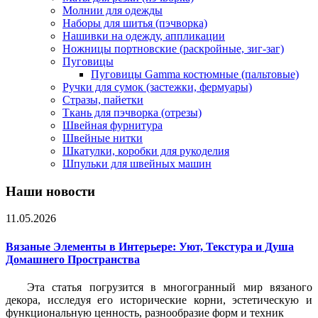
Молнии для одежды
Наборы для шитья (пэчворка)
Нашивки на одежду, аппликации
Ножницы портновские (раскройные, зиг-заг)
Пуговицы
Пуговицы Gamma костюмные (пальтовые)
Ручки для сумок (застежки, фермуары)
Стразы, пайетки
Ткань для пэчворка (отрезы)
Швейная фурнитура
Швейные нитки
Шкатулки, коробки для рукоделия
Шпульки для швейных машин
Наши новости
11.05.2026
Вязаные Элементы в Интерьере: Уют, Текстура и Душа
Домашнего Пространства
Эта статья погрузится в многогранный мир вязаного
декора, исследуя его исторические корни, эстетическую и
функциональную ценность, разнообразие форм и техник