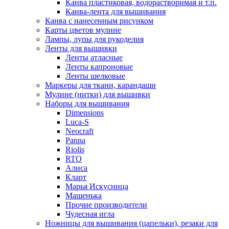
Канва пластиковая, водорастворимая и т.п.
Канва-лента для вышивания
Канва с нанесенным рисунком
Карты цветов мулине
Лампы, лупы для рукоделия
Ленты для вышивки
Ленты атласные
Ленты капроновые
Ленты шелковые
Маркеры для ткани, карандаши
Мулине (нитки) для вышивки
Наборы для вышивания
Dimensions
Luca-S
Neocraft
Panna
Riolis
RTO
Алиса
Кларт
Марья Искусница
Машенька
Прочие производители
Чудесная игла
Ножницы для вышивания (цапельки), резаки для