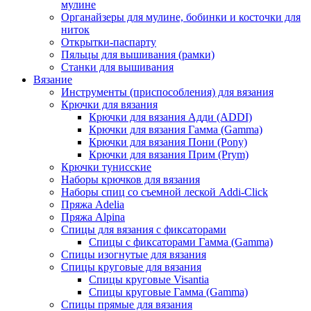
мулине
Органайзеры для мулине, бобинки и косточки для
ниток
Открытки-паспарту
Пяльцы для вышивания (рамки)
Станки для вышивания
Вязание
Инструменты (приспособления) для вязания
Крючки для вязания
Крючки для вязания Адди (ADDI)
Крючки для вязания Гамма (Gamma)
Крючки для вязания Пони (Pony)
Крючки для вязания Прим (Prym)
Крючки тунисские
Наборы крючков для вязания
Наборы спиц со съемной леской Addi-Click
Пряжа Adelia
Пряжа Alpina
Спицы для вязания с фиксаторами
Спицы с фиксаторами Гамма (Gamma)
Спицы изогнутые для вязания
Спицы круговые для вязания
Спицы круговые Visantia
Спицы круговые Гамма (Gamma)
Спицы прямые для вязания