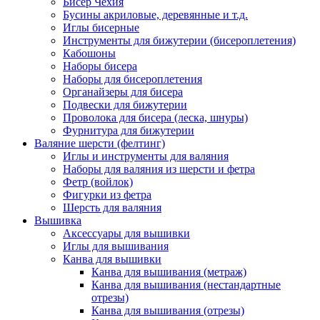
Бисер Чехия
Бусины акриловые, деревянные и т.д.
Иглы бисерные
Инструменты для бижутерии (бисероплетения)
Кабошоны
Наборы бисера
Наборы для бисероплетения
Органайзеры для бисера
Подвески для бижутерии
Проволока для бисера (леска, шнуры)
Фурнитура для бижутерии
Валяние шерсти (фелтинг)
Иглы и инструменты для валяния
Наборы для валяния из шерсти и фетра
Фетр (войлок)
Фигурки из фетра
Шерсть для валяния
Вышивка
Аксессуары для вышивки
Иглы для вышивания
Канва для вышивки
Канва для вышивания (метраж)
Канва для вышивания (нестандартные
отрезы)
Канва для вышивания (отрезы)