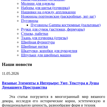
Молнии для одежды
Наборы для шитья (пэчворка)
Нашивки на одежду, аппликации
Ножницы портновские (раскройные, зиг-заг)
Пуговицы
Пуговицы Gamma костюмные (пальтовые)
Ручки для сумок (застежки, фермуары)
Стразы, пайетки
Ткань для пэчворка (отрезы)
Швейная фурнитура
Швейные нитки
Шкатулки, коробки для рукоделия
Шпульки для швейных машин
Наши новости
11.05.2026
Вязаные Элементы в Интерьере: Уют, Текстура и Душа
Домашнего Пространства
Эта статья погрузится в многогранный мир вязаного
декора, исследуя его исторические корни, эстетическую и
функциональную ценность, разнообразие форм и техник