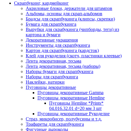
Скрапбукинг, кардмейкинг
Акриловые блоки, держатели для штампов
Альбомы, основы для скрап-альбомов
Брадсы для скрапбукинга (клипсы, скрепки)
Бумага для скрапбукинга
Вырубки для скрабукинга (чипборды, теги) из
картона и бумаги
Декоративные украшения
Инструменты для скрапбукинга
Картон для скрапбукинга (кардсток)
Клей для рукоделия (скотч, пластинки клеевые)
Лента декоративная, тесьма
Лента декоративная, тесьма (наборы)
Наборы бумаги для скрапбукинга
Наборы для скрапбукинга
Наклейки, натирки
Пуговицы декоративные
Пуговицы декоративные Gamma
Пуговицы декоративные Hemline
Пуговицы Hemline *Prints*
04.016.32.01 d=20 мм 3 шт
Пуговицы декоративные Рукоделие
Страз, микробисер, полубусины и т.д.
Трафареты для скрапбукинга
Фигурные дыроколы