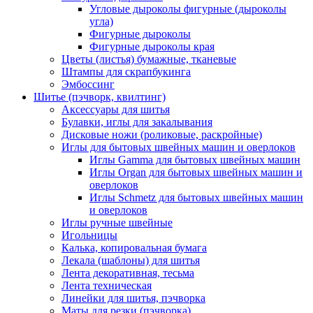
Угловые дыроколы фигурные (дыроколы
угла)
Фигурные дыроколы
Фигурные дыроколы края
Цветы (листья) бумажные, тканевые
Штампы для скрапбукинга
Эмбоссинг
Шитье (пэчворк, квилтинг)
Аксессуары для шитья
Булавки, иглы для закалывания
Дисковые ножи (роликовые, раскройные)
Иглы для бытовых швейных машин и оверлоков
Иглы Gamma для бытовых швейных машин
Иглы Organ для бытовых швейных машин и
оверлоков
Иглы Schmetz для бытовых швейных машин
и оверлоков
Иглы ручные швейные
Игольницы
Калька, копировальная бумага
Лекала (шаблоны) для шитья
Лента декоративная, тесьма
Лента техническая
Линейки для шитья, пэчворка
Маты для резки (пэчворка)