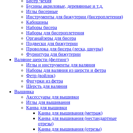
Бисер Чехия
Бусины акриловые, деревянные и т.д.
Иглы бисерные
Инструменты для бижутерии (бисероплетения)
Кабошоны
Наборы бисера
Наборы для бисероплетения
Органайзеры для бисера
Подвески для бижутерии
Проволока для бисера (леска, шнуры)
Фурнитура для бижутерии
Валяние шерсти (фелтинг)
Иглы и инструменты для валяния
Наборы для валяния из шерсти и фетра
Фетр (войлок)
Фигурки из фетра
Шерсть для валяния
Вышивка
Аксессуары для вышивки
Иглы для вышивания
Канва для вышивки
Канва для вышивания (метраж)
Канва для вышивания (нестандартные
отрезы)
Канва для вышивания (отрезы)