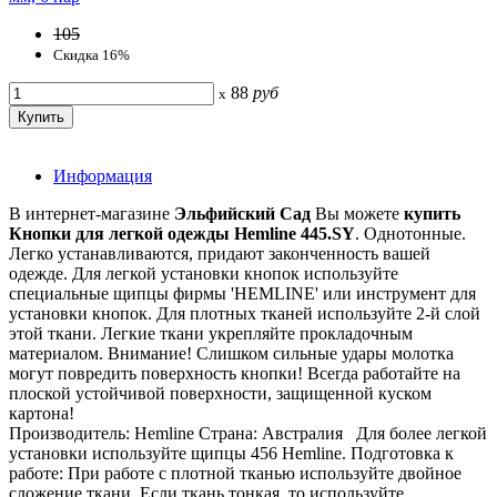
105
Скидка 16%
88
руб
x
Информация
В интернет-магазине
Эльфийский Сад
Вы можете
купить
Кнопки для легкой одежды Hemline 445.SY
. Однотонные.
Легко устанавливаются, придают законченность вашей
одежде. Для легкой установки кнопок используйте
специальные щипцы фирмы 'HEMLINE' или инструмент для
установки кнопок. Для плотных тканей используйте 2-й слой
этой ткани. Легкие ткани укрепляйте прокладочным
материалом. Внимание! Слишком сильные удары молотка
могут повредить поверхность кнопки! Всегда работайте на
плоской устойчивой поверхности, защищенной куском
картона!
Производитель: Hemline Страна: Австралия Для более легкой
установки используйте щипцы 456 Hemline. Подготовка к
работе: При работе с плотной тканью используйте двойное
сложение ткани. Если ткань тонкая, то используйте