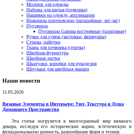
Молнии для одежды
Наборы для шитья (пэчворка)
Нашивки на одежду, аппликации
Ножницы портновские (раскройные, зиг-заг)
Пуговицы
Пуговицы Gamma костюмные (пальтовые)
Ручки для сумок (застежки, фермуары)
Стразы, пайетки
Ткань для пэчворка (отрезы)
Швейная фурнитура
Швейные нитки
Шкатулки, коробки для рукоделия
Шпульки для швейных машин
Наши новости
11.05.2026
Вязаные Элементы в Интерьере: Уют, Текстура и Душа
Домашнего Пространства
Эта статья погрузится в многогранный мир вязаного
декора, исследуя его исторические корни, эстетическую и
функциональную ценность, разнообразие форм и техник