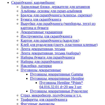
Скрапбукинг, кардмейкинг
Акриловые блоки, держатели для штампов
Альбомы, основы для скрап-альбомов
Брадсы для скрапбукинга (клипсы, скрепки)
Бумага для скрапбукинга
Вырубки для скрабукинга (чипборды, теги) из
картона и бумаги
Декоративные украшения
Инструменты для скрапбукинга
Картон для скрапбукинга (кардсток)
Клей для рукоделия (скотч, пластинки клеевые)
Лента декоративная, тесьма
Лента декоративная, тесьма (наборы)
Наборы бумаги для скрапбукинга
Наборы для скрапбукинга
Наклейки, натирки
Пуговицы декоративные
Пуговицы декоративные Gamma
Пуговицы декоративные Hemline
Пуговицы Hemline *Prints*
04.016.32.01 d=20 мм 3 шт
Пуговицы декоративные Рукоделие
Страз, микробисер, полубусины и т.д.
Трафареты для скрапбукинга
Фигурные дыроколы