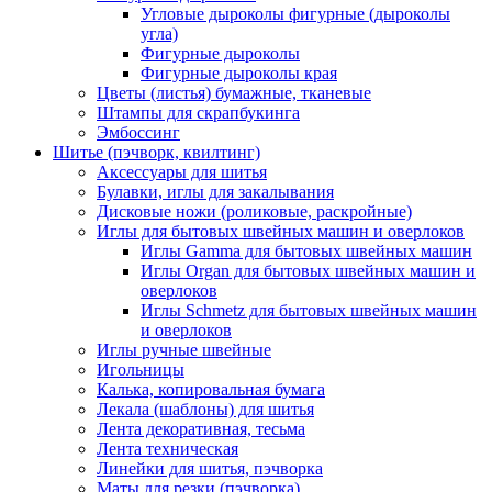
Угловые дыроколы фигурные (дыроколы
угла)
Фигурные дыроколы
Фигурные дыроколы края
Цветы (листья) бумажные, тканевые
Штампы для скрапбукинга
Эмбоссинг
Шитье (пэчворк, квилтинг)
Аксессуары для шитья
Булавки, иглы для закалывания
Дисковые ножи (роликовые, раскройные)
Иглы для бытовых швейных машин и оверлоков
Иглы Gamma для бытовых швейных машин
Иглы Organ для бытовых швейных машин и
оверлоков
Иглы Schmetz для бытовых швейных машин
и оверлоков
Иглы ручные швейные
Игольницы
Калька, копировальная бумага
Лекала (шаблоны) для шитья
Лента декоративная, тесьма
Лента техническая
Линейки для шитья, пэчворка
Маты для резки (пэчворка)