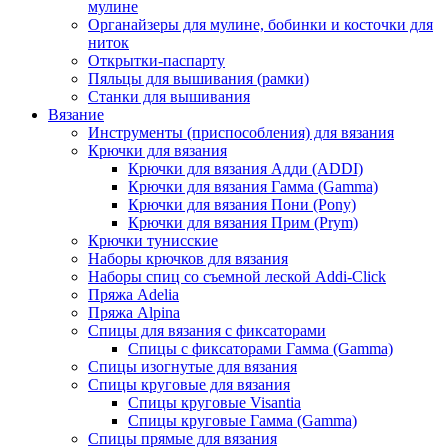
мулине
Органайзеры для мулине, бобинки и косточки для
ниток
Открытки-паспарту
Пяльцы для вышивания (рамки)
Станки для вышивания
Вязание
Инструменты (приспособления) для вязания
Крючки для вязания
Крючки для вязания Адди (ADDI)
Крючки для вязания Гамма (Gamma)
Крючки для вязания Пони (Pony)
Крючки для вязания Прим (Prym)
Крючки тунисские
Наборы крючков для вязания
Наборы спиц со съемной леской Addi-Click
Пряжа Adelia
Пряжа Alpina
Спицы для вязания с фиксаторами
Спицы с фиксаторами Гамма (Gamma)
Спицы изогнутые для вязания
Спицы круговые для вязания
Спицы круговые Visantia
Спицы круговые Гамма (Gamma)
Спицы прямые для вязания