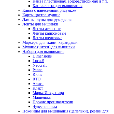
Канва пластиковая, водорастворимая и т.п.
Канва-лента для вышивания
Канва с нанесенным рисунком
Карты цветов мулине
Лампы, лупы для рукоделия
Ленты для вышивки
Ленты атласные
Ленты капроновые
Ленты шелковые
Маркеры для ткани, карандаши
Мулине (нитки) для вышивки
Наборы для вышивания
Dimensions
Luca-S
Neocraft
Panna
Riolis
RTO
Алиса
Кларт
Марья Искусница
Машенька
Прочие производители
Чудесная игла
Ножницы для вышивания (цапельки), резаки для