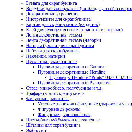
Бумага для скрапбукинга
Вырубки для скрабукинга (чипборды, теги) из карт
Декоративные украшения
Инструменты для скрапбукинга
Картон для скрапбукинга (кардсток)
Клей для рукоделия (скотч, пластинки клеевые)
Лента декоративная, тесьма
Лента декоративная, тесьма (наборы)
Наборы бумаги для скрапбукинга
Наборы для скрапбукинга
Наклейки, натирки
Пуговицы декоративные
Пуговицы декоративные Gamma
Пуговицы декоративные Hemline
Пуговицы Hemline *Prints* 04.016.32.01
Пуговицы декоративные Рукоделие
Страз, микробисер, полубусины и т.д.
Трафареты для скрапбукинга
Фигурные дыроколы
Угловые дыроколы фигурные (дыроколы угла)
Фигурные дыроколы
Фигурные дыроколы края
Цветы (листья) бумажные, тканевые
Штампы для скрапбукинга
Эмбоссинг