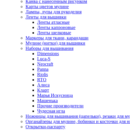
Канва с нанесенным рисунком
Карты цветов мулине
Лампы, лупы для рукоделия
Ленты для вышивки
Ленты атласные
Ленты капроновые
Ленты шелковые
Маркеры для ткани, карандаши
Мулине (нитки) для вышивки
Наборы для вышивания
Dimensions
Luca-S
Neocraft
Panna
Riolis
RTO
Алиса
Кларт
Марья Искусница
Машенька
Прочие производители
Чудесная игла
Ножницы для вышивания (цапельки), резаки для м
Органайзеры для мулине, бобинки и косточки для н
Открытки-паспарту