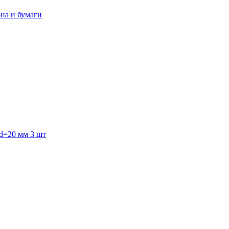
она и бумаги
 d=20 мм 3 шт