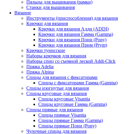
Пяльцы для вышивания (рамки)
Станки для вышивания
Вязание
Инструменты (приспособления) для вязания
Крючки для вязания
Крючки для вязания Адди (ADDI)
Крючки для вязания Гамма (Gamma)
Крючки для вязания Пони (Pony)
Крючки для вязания Прим (Prym)
Крючки тунисские
Наборы крючков для вязания
Наборы спиц со съемной леской Addi-Click
Пряжа Adelia
Пряжа Alpina
Спицы для вязания с фиксаторами
Спицы с фиксаторами Гамма (Gamma)
Спицы изогнутые для вязания
Спицы круговые для вязания
Спицы круговые Visantia
Спицы круговые Гамма (Gamma)
Спицы прямые для вязания
Спицы прямые Visantia
Спицы прямые Гамма (Gamma)
Спицы прямые Пони (Pony)
Чулочные спицы для вязания