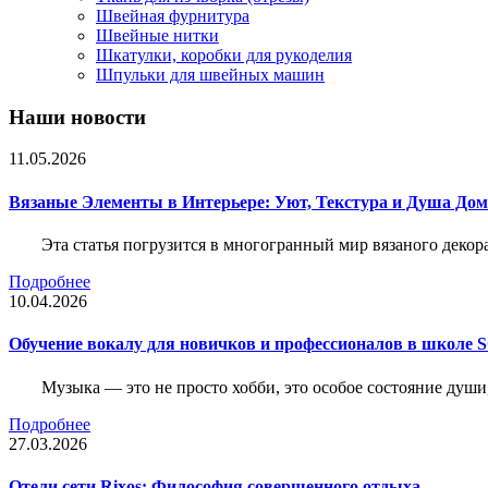
Швейная фурнитура
Швейные нитки
Шкатулки, коробки для рукоделия
Шпульки для швейных машин
Наши новости
11.05.2026
Вязаные Элементы в Интерьере: Уют, Текстура и Душа До
Эта статья погрузится в многогранный мир вязаного декор
Подробнее
10.04.2026
Обучение вокалу для новичков и профессионалов в школе
Музыка — это не просто хобби, это особое состояние души
Подробнее
27.03.2026
Отели сети Rixos: Философия совершенного отдыха