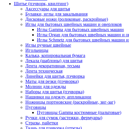
Шитье (пэчворк, квилтинг)
Аксессуары для шитья
Булавки, иглы для закалывания
Дисковые ножи (роликовые, раскройные)
Иглы для бытовых швейных машин и оверлоков
Иглы Gamma для бытовых швейных машин
Иглы Organ для бытовых швейных машин и о
Иглы Schmetz для бытовых швейных машин и
Иглы ручные швейные
Игольницы
Калька, копировальная бумага
Лекала (шаблоны) для шитья
Лента декоративная, тесьма
Лента техническая
Линейки для шитья, пэчворка
Маты для резки (пэчворка)
Молнии для одежды
Наборы для шитья (пэчворка)
Нашивки на одежду, аппликации
Ножницы портновские (раскройные, зиг-заг)
Пуговицы
Пуговицы Gamma костюмные (пальтовые)
Ручки для сумок (застежки, фермуары)
Стразы, пайетки
Ткань для пэчворка (отрезы)