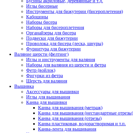
Бусины акриловые, деревянные и т.д.
Иглы бисерные
Инструменты для бижутерии (бисероплетения)
Кабошоны
Наборы бисера
Наборы для бисероплетения
Органайзеры для бисера
Подвески для бижутерии
Проволока для бисера (леска, шнуры)
Фурнитура для бижутерии
Валяние шерсти (фелтинг)
Иглы и инструменты для валяния
Наборы для валяния из шерсти и фетра
Фетр (войлок)
Фигурки из фетра
Шерсть для валяния
Вышивка
Аксессуары для вышивки
Иглы для вышивания
Канва для вышивки
Канва для вышивания (метраж)
Канва для вышивания (нестандартные отрезы
Канва для вышивания (отрезы)
Канва пластиковая, водорастворимая и т.п.
Канва-лента для вышивания