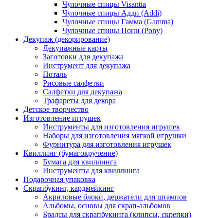
Чулочные спицы Visantia
Чулочные спицы Адди (Addi)
Чулочные спицы Гамма (Gamma)
Чулочные спицы Пони (Pony)
Декупаж (декорирование)
Декупажные карты
Заготовки для декупажа
Инструмент для декупажа
Поталь
Рисовые салфетки
Салфетки для декупажа
Трафареты для декора
Детское творчество
Изготовление игрушек
Инструменты для изготовления игрушек
Наборы для изготовления мягкой игрушки
Фурнитура для изготовления игрушек
Квиллинг (бумагокручение)
Бумага для квиллинга
Инструменты для квиллинга
Подарочная упаковка
Скрапбукинг, кардмейкинг
Акриловые блоки, держатели для штампов
Альбомы, основы для скрап-альбомов
Брадсы для скрапбукинга (клипсы, скрепки)