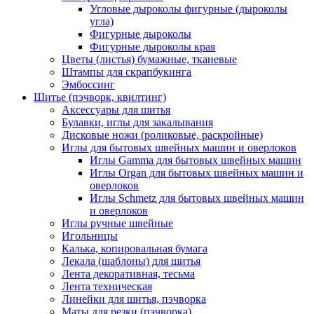
Угловые дыроколы фигурные (дыроколы
угла)
Фигурные дыроколы
Фигурные дыроколы края
Цветы (листья) бумажные, тканевые
Штампы для скрапбукинга
Эмбоссинг
Шитье (пэчворк, квилтинг)
Аксессуары для шитья
Булавки, иглы для закалывания
Дисковые ножи (роликовые, раскройные)
Иглы для бытовых швейных машин и оверлоков
Иглы Gamma для бытовых швейных машин
Иглы Organ для бытовых швейных машин и
оверлоков
Иглы Schmetz для бытовых швейных машин
и оверлоков
Иглы ручные швейные
Игольницы
Калька, копировальная бумага
Лекала (шаблоны) для шитья
Лента декоративная, тесьма
Лента техническая
Линейки для шитья, пэчворка
Маты для резки (пэчворка)