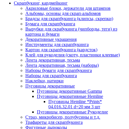
Скрапбукинг, кардмейкинг
Акриловые блоки, держатели для штампов
Альбомы, основы для скрап-альбомов
Брадсы для скрапбукинга (клипсы, скрепки)
Бумага для скрапбукинга
Вырубки для скрабукинга (чипборды, теги) из
картона и бумаги
Декоративные украшения
Инструменты для скрапбукинга
Картон для скрапбукинга (кардсток)
Клей для рукоделия (скотч, пластинки клеевые)
Лента декоративная, тесьма
Лента декоративная, тесьма (наборы)
Наборы бумаги для скрапбукинга
Наборы для скрапбукинга
Наклейки, натирки
Пуговицы декоративные
Пуговицы декоративные Gamma
Пуговицы декоративные Hemline
Пуговицы Hemline *Prints*
04.016.32.01 d=20 мм 3 шт
Пуговицы декоративные Рукоделие
Страз, микробисер, полубусины и т.д.
Трафареты для скрапбукинга
Фигурные дыроколы