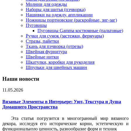
Молнии для одежды
Наборы для шитья (пэчворка)
Нашивки на одежду, аппликации
Ножницы портновские (раскройные, зиг-заг)
Пуговицы
Пуговицы Gamma костюмные (пальтовые)
Ручки для сумок (застежки, фермуары)
Стразы, пайетки
Ткань для пэчворка (отрезы)
Швейная фурнитура
Швейные нитки
Шкатулки, коробки для рукоделия
Шпульки для швейных машин
Наши новости
11.05.2026
Вязаные Элементы в Интерьере: Уют, Текстура и Душа
Домашнего Пространства
Эта статья погрузится в многогранный мир вязаного
декора, исследуя его исторические корни, эстетическую и
функциональную ценность, разнообразие форм и техник