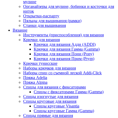
мулине
Органайзеры для мулине, бобинки и косточки для
ниток
Открытки-паспарту
Пяльцы для вышивания (рамки)
Станки для вышивания
Вязание
Инструменты (приспособления) для вязания
Крючки для вязания
Крючки для вязания Адди (ADDI)
Крючки для вязания Гамма (Gamma)
Крючки для вязания Пони (Pony)
Крючки для вязания Прим (Prym)
Крючки тунисские
Наборы крючков для вязания
Наборы спиц со съемной леской Addi-Click
Пряжа Adelia
Пряжа Alpina
Спицы для вязания с фиксаторами
Спицы с фиксаторами Гамма (Gamma)
Спицы изогнутые для вязания
Спицы круговые для вязания
Спицы круговые Visantia
Спицы круговые Гамма (Gamma)
Спицы прямые для вязания