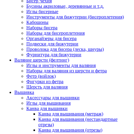
Бисер Чехия
Бусины акриловые, деревянные и т.д.
Иглы бисерные
Инструменты для бижутерии (бисероплетения)
Кабошоны
Наборы бисера
Наборы для бисероплетения
Органайзеры для бисера
Подвески для бижутерии
Проволока для бисера (леска, шнуры)
Фурнитура для бижутерии
Валяние шерсти (фелтинг)
Иглы и инструменты для валяния
Наборы для валяния из шерсти и фетра
Фетр (войлок)
Фигурки из фетра
Шерсть для валяния
Вышивка
Аксессуары для вышивки
Иглы для вышивания
Канва для вышивки
Канва для вышивания (метраж)
Канва для вышивания (нестандартные
отрезы)
Канва для вышивания (отрезы)