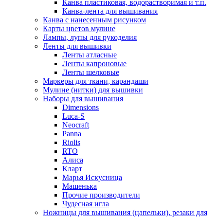
Канва пластиковая, водорастворимая и т.п.
Канва-лента для вышивания
Канва с нанесенным рисунком
Карты цветов мулине
Лампы, лупы для рукоделия
Ленты для вышивки
Ленты атласные
Ленты капроновые
Ленты шелковые
Маркеры для ткани, карандаши
Мулине (нитки) для вышивки
Наборы для вышивания
Dimensions
Luca-S
Neocraft
Panna
Riolis
RTO
Алиса
Кларт
Марья Искусница
Машенька
Прочие производители
Чудесная игла
Ножницы для вышивания (цапельки), резаки для