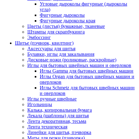
Угловые дыроколы фигурные (дыроколы
угла)
Фигурные дыроколы
Фигурные дыроколы края
Цветы (листья) бумажные, тканевые
Штампы для скрапбукинга
Эмбоссинг
Шитье (пэчворк, квилтинг)
Аксессуары для шитья
Булавки, иглы для закалывания
Дисковые ножи (роликовые, раскройные)
Иглы для бытовых швейных машин и оверлоков
Иглы Gamma для бытовых швейных машин
Иглы Organ для бытовых швейных машин и
оверлоков
Иглы Schmetz для бытовых швейных машин
и оверлоков
Иглы ручные швейные
Игольницы
Калька, копировальная бумага
Лекала (шаблоны) для шитья
Лента декоративная, тесьма
Лента техническая
Линейки для шитья, пэчворка
Маты для резки (пэчворка)