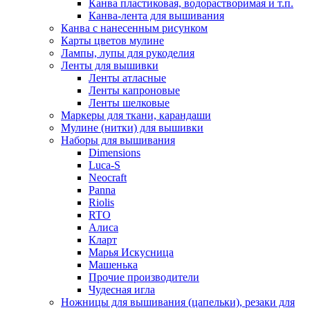
Канва пластиковая, водорастворимая и т.п.
Канва-лента для вышивания
Канва с нанесенным рисунком
Карты цветов мулине
Лампы, лупы для рукоделия
Ленты для вышивки
Ленты атласные
Ленты капроновые
Ленты шелковые
Маркеры для ткани, карандаши
Мулине (нитки) для вышивки
Наборы для вышивания
Dimensions
Luca-S
Neocraft
Panna
Riolis
RTO
Алиса
Кларт
Марья Искусница
Машенька
Прочие производители
Чудесная игла
Ножницы для вышивания (цапельки), резаки для