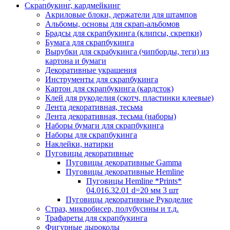
Скрапбукинг, кардмейкинг
Акриловые блоки, держатели для штампов
Альбомы, основы для скрап-альбомов
Брадсы для скрапбукинга (клипсы, скрепки)
Бумага для скрапбукинга
Вырубки для скрабукинга (чипборды, теги) из
картона и бумаги
Декоративные украшения
Инструменты для скрапбукинга
Картон для скрапбукинга (кардсток)
Клей для рукоделия (скотч, пластинки клеевые)
Лента декоративная, тесьма
Лента декоративная, тесьма (наборы)
Наборы бумаги для скрапбукинга
Наборы для скрапбукинга
Наклейки, натирки
Пуговицы декоративные
Пуговицы декоративные Gamma
Пуговицы декоративные Hemline
Пуговицы Hemline *Prints*
04.016.32.01 d=20 мм 3 шт
Пуговицы декоративные Рукоделие
Страз, микробисер, полубусины и т.д.
Трафареты для скрапбукинга
Фигурные дыроколы