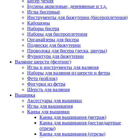
Бисер Чехия
Бусины акриловые, деревянные и т.д.
Иглы бисерные
Инструменты для бижутерии (бисероплетения)
Кабошоны
Наборы бисера
Наборы для бисероплетения
Органайзеры для бисера
Подвески для бижутерии
Проволока для бисера (леска, шнуры)
Фурнитура для бижутерии
Валяние шерсти (фелтинг)
Иглы и инструменты для валяния
Наборы для валяния из шерсти и фетра
Фетр (войлок)
Фигурки из фетра
Шерсть для валяния
Вышивка
Аксессуары для вышивки
Иглы для вышивания
Канва для вышивки
Канва для вышивания (метраж)
Канва для вышивания (нестандартные
отрезы)
Канва для вышивания (отрезы)