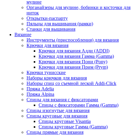
мулине
Органайзеры для мулине, бобинки и косточки для
ниток
Открытки-паспарту
Пяльцы для вышивания (рамки)
Станки для вышивания
Вязание
Инструменты (приспособления) для вязания
Крючки для вязания
Крючки для вязания Адди (ADDI)
Крючки для вязания Гамма (Gamma)
Крючки для вязания Пони (Pony)
Крючки для вязания Прим (Prym)
Крючки тунисские
Наборы крючков для вязания
Наборы спиц со съемной леской Addi-Click
Пряжа Adelia
Пряжа Alpina
Спицы для вязания с фиксаторами
Спицы с фиксаторами Гамма (Gamma)
Спицы изогнутые для вязания
Спицы круговые для вязания
Спицы круговые Visantia
Спицы круговые Гамма (Gamma)
Спицы прямые для вязания