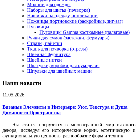
Молнии для одежды
Наборы для шитья (пэчворка)
Нашивки на одежду, аппликации
Ножницы портновские (раскройные, зиг-заг)
Пуговицы
Пуговицы Gamma костюмные (пальтовые)
Ручки для сумок (застежки, фермуары)
Стразы, пайетки
Ткань для пэчворка (отрезы)
Швейная фурнитура
Швейные нитки
Шкатулки, коробки для рукоделия
Шпульки для швейных машин
Наши новости
11.05.2026
Вязаные Элементы в Интерьере: Уют, Текстура и Душа
Домашнего Пространства
Эта статья погрузится в многогранный мир вязаного
декора, исследуя его исторические корни, эстетическую и
функциональную ценность, разнообразие форм и техник