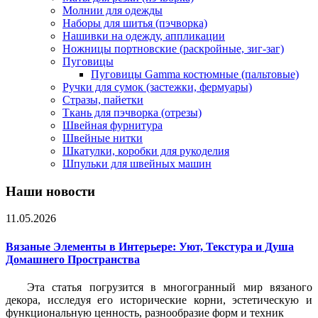
Молнии для одежды
Наборы для шитья (пэчворка)
Нашивки на одежду, аппликации
Ножницы портновские (раскройные, зиг-заг)
Пуговицы
Пуговицы Gamma костюмные (пальтовые)
Ручки для сумок (застежки, фермуары)
Стразы, пайетки
Ткань для пэчворка (отрезы)
Швейная фурнитура
Швейные нитки
Шкатулки, коробки для рукоделия
Шпульки для швейных машин
Наши новости
11.05.2026
Вязаные Элементы в Интерьере: Уют, Текстура и Душа
Домашнего Пространства
Эта статья погрузится в многогранный мир вязаного
декора, исследуя его исторические корни, эстетическую и
функциональную ценность, разнообразие форм и техник