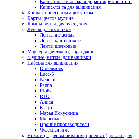
Канва пластиковая, водорастворимая и т.п.
Канва-лента для вышивания
Канва с нанесенным рисунком
Карты цветов мулине
Лампы, лупы для рукоделия
Ленты для вышивки
Ленты атласные
Ленты капроновые
Ленты шелковые
Маркеры для ткани, карандаши
Мулине (нитки) для вышивки
Наборы для вышивания
Dimensions
Luca-S
Neocraft
Panna
Riolis
RTO
Алиса
Кларт
Марья Искусница
Машенька
Прочие производители
Чудесная игла
Ножницы для вышивания (цапельки), резаки для