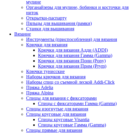
мулине
Органайзеры для мулине, бобинки и косточки для
ниток
Открытки-паспарту
Пяльцы для вышивания (рамки)
Станки для вышивания
Вязание
Инструменты (приспособления) для вязания
Крючки для вязания
Крючки для вязания Адди (ADDI)
Крючки для вязания Гамма (Gamma)
Крючки для вязания Пони (Pony)
Крючки для вязания Прим (Prym)
Крючки тунисские
Наборы крючков для вязания
Наборы спиц со съемной леской Addi-Click
Пряжа Adelia
Пряжа Alpina
Спицы для вязания с фиксаторами
Спицы с фиксаторами Гамма (Gamma)
Спицы изогнутые для вязания
Спицы круговые для вязания
Спицы круговые Visantia
Спицы круговые Гамма (Gamma)
Спицы прямые для вязания