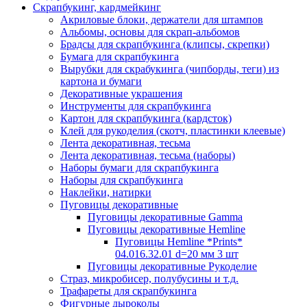
Скрапбукинг, кардмейкинг
Акриловые блоки, держатели для штампов
Альбомы, основы для скрап-альбомов
Брадсы для скрапбукинга (клипсы, скрепки)
Бумага для скрапбукинга
Вырубки для скрабукинга (чипборды, теги) из
картона и бумаги
Декоративные украшения
Инструменты для скрапбукинга
Картон для скрапбукинга (кардсток)
Клей для рукоделия (скотч, пластинки клеевые)
Лента декоративная, тесьма
Лента декоративная, тесьма (наборы)
Наборы бумаги для скрапбукинга
Наборы для скрапбукинга
Наклейки, натирки
Пуговицы декоративные
Пуговицы декоративные Gamma
Пуговицы декоративные Hemline
Пуговицы Hemline *Prints*
04.016.32.01 d=20 мм 3 шт
Пуговицы декоративные Рукоделие
Страз, микробисер, полубусины и т.д.
Трафареты для скрапбукинга
Фигурные дыроколы