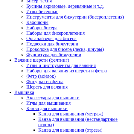
Бисер Чехия
Бусины акриловые, деревянные и т.д.
Иглы бисерные
Инструменты для бижутерии (бисероплетения)
Кабошоны
Наборы бисера
Наборы для бисероплетения
Органайзеры для бисера
Подвески для бижутерии
Проволока для бисера (леска, шнуры)
Фурнитура для бижутерии
Валяние шерсти (фелтинг)
Иглы и инструменты для валяния
Наборы для валяния из шерсти и фетра
Фетр (войлок)
Фигурки из фетра
Шерсть для валяния
Вышивка
Аксессуары для вышивки
Иглы для вышивания
Канва для вышивки
Канва для вышивания (метраж)
Канва для вышивания (нестандартные
отрезы)
Канва для вышивания (отрезы)