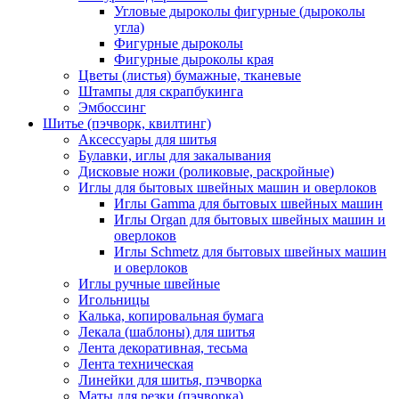
Угловые дыроколы фигурные (дыроколы
угла)
Фигурные дыроколы
Фигурные дыроколы края
Цветы (листья) бумажные, тканевые
Штампы для скрапбукинга
Эмбоссинг
Шитье (пэчворк, квилтинг)
Аксессуары для шитья
Булавки, иглы для закалывания
Дисковые ножи (роликовые, раскройные)
Иглы для бытовых швейных машин и оверлоков
Иглы Gamma для бытовых швейных машин
Иглы Organ для бытовых швейных машин и
оверлоков
Иглы Schmetz для бытовых швейных машин
и оверлоков
Иглы ручные швейные
Игольницы
Калька, копировальная бумага
Лекала (шаблоны) для шитья
Лента декоративная, тесьма
Лента техническая
Линейки для шитья, пэчворка
Маты для резки (пэчворка)