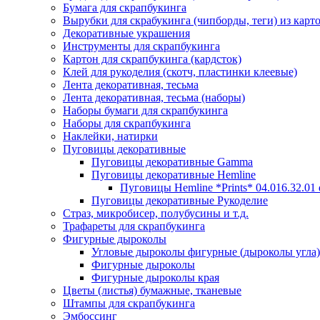
Бумага для скрапбукинга
Вырубки для скрабукинга (чипборды, теги) из карт
Декоративные украшения
Инструменты для скрапбукинга
Картон для скрапбукинга (кардсток)
Клей для рукоделия (скотч, пластинки клеевые)
Лента декоративная, тесьма
Лента декоративная, тесьма (наборы)
Наборы бумаги для скрапбукинга
Наборы для скрапбукинга
Наклейки, натирки
Пуговицы декоративные
Пуговицы декоративные Gamma
Пуговицы декоративные Hemline
Пуговицы Hemline *Prints* 04.016.32.01
Пуговицы декоративные Рукоделие
Страз, микробисер, полубусины и т.д.
Трафареты для скрапбукинга
Фигурные дыроколы
Угловые дыроколы фигурные (дыроколы угла)
Фигурные дыроколы
Фигурные дыроколы края
Цветы (листья) бумажные, тканевые
Штампы для скрапбукинга
Эмбоссинг