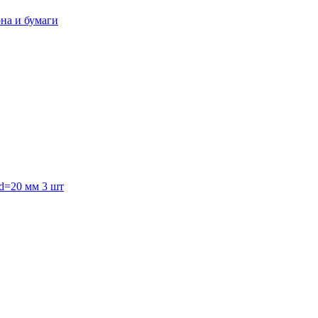
она и бумаги
 d=20 мм 3 шт