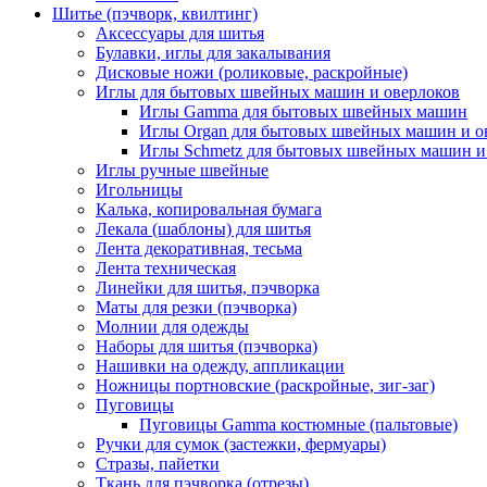
Шитье (пэчворк, квилтинг)
Аксессуары для шитья
Булавки, иглы для закалывания
Дисковые ножи (роликовые, раскройные)
Иглы для бытовых швейных машин и оверлоков
Иглы Gamma для бытовых швейных машин
Иглы Organ для бытовых швейных машин и о
Иглы Schmetz для бытовых швейных машин и
Иглы ручные швейные
Игольницы
Калька, копировальная бумага
Лекала (шаблоны) для шитья
Лента декоративная, тесьма
Лента техническая
Линейки для шитья, пэчворка
Маты для резки (пэчворка)
Молнии для одежды
Наборы для шитья (пэчворка)
Нашивки на одежду, аппликации
Ножницы портновские (раскройные, зиг-заг)
Пуговицы
Пуговицы Gamma костюмные (пальтовые)
Ручки для сумок (застежки, фермуары)
Стразы, пайетки
Ткань для пэчворка (отрезы)