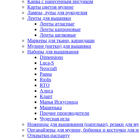
Канва с нанесенным рисунком
Карты цветов мулине
Лампы, лупы для рукоделия
Ленты для вышивки
Ленты атласные
Ленты капроновые
Ленты шелковые
Маркеры для ткани, карандаши
Мулине (нитки) для вышивки
Наборы для вышивания
Dimensions
Luca-S
Neocraft
Panna
Riolis
RTO
Алиса
Кларт
Марья Искусница
Машенька
Прочие производители
Чудесная игла
Ножницы для вышивания (цапельки), резаки для м
Органайзеры для мулине, бобинки и косточки для н
Открытки-паспарту