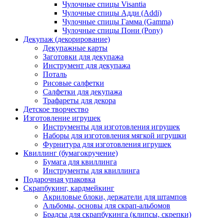
Чулочные спицы Visantia
Чулочные спицы Адди (Addi)
Чулочные спицы Гамма (Gamma)
Чулочные спицы Пони (Pony)
Декупаж (декорирование)
Декупажные карты
Заготовки для декупажа
Инструмент для декупажа
Поталь
Рисовые салфетки
Салфетки для декупажа
Трафареты для декора
Детское творчество
Изготовление игрушек
Инструменты для изготовления игрушек
Наборы для изготовления мягкой игрушки
Фурнитура для изготовления игрушек
Квиллинг (бумагокручение)
Бумага для квиллинга
Инструменты для квиллинга
Подарочная упаковка
Скрапбукинг, кардмейкинг
Акриловые блоки, держатели для штампов
Альбомы, основы для скрап-альбомов
Брадсы для скрапбукинга (клипсы, скрепки)