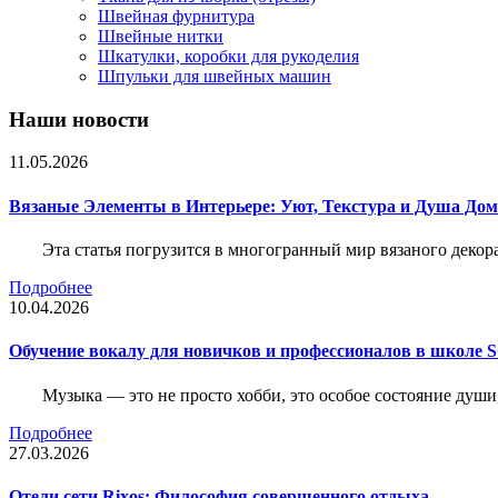
Швейная фурнитура
Швейные нитки
Шкатулки, коробки для рукоделия
Шпульки для швейных машин
Наши новости
11.05.2026
Вязаные Элементы в Интерьере: Уют, Текстура и Душа До
Эта статья погрузится в многогранный мир вязаного декор
Подробнее
10.04.2026
Обучение вокалу для новичков и профессионалов в школе
Музыка — это не просто хобби, это особое состояние души
Подробнее
27.03.2026
Отели сети Rixos: Философия совершенного отдыха