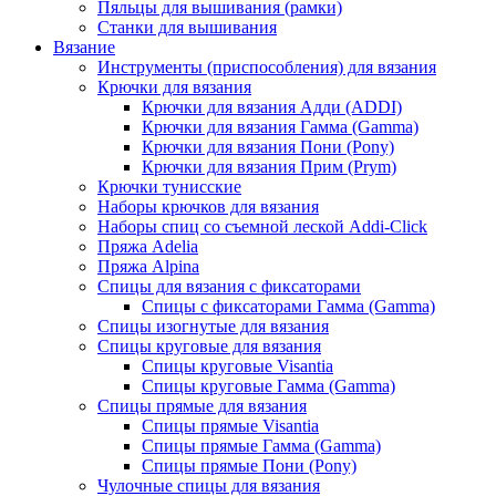
Пяльцы для вышивания (рамки)
Станки для вышивания
Вязание
Инструменты (приспособления) для вязания
Крючки для вязания
Крючки для вязания Адди (ADDI)
Крючки для вязания Гамма (Gamma)
Крючки для вязания Пони (Pony)
Крючки для вязания Прим (Prym)
Крючки тунисские
Наборы крючков для вязания
Наборы спиц со съемной леской Addi-Click
Пряжа Adelia
Пряжа Alpina
Спицы для вязания с фиксаторами
Спицы с фиксаторами Гамма (Gamma)
Спицы изогнутые для вязания
Спицы круговые для вязания
Спицы круговые Visantia
Спицы круговые Гамма (Gamma)
Спицы прямые для вязания
Спицы прямые Visantia
Спицы прямые Гамма (Gamma)
Спицы прямые Пони (Pony)
Чулочные спицы для вязания