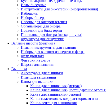
Бусины акриловые, деревянные и т.д.
Иглы бисерные
Инструменты для бижутерии (бисероплетения)
Кабошоны
Наборы бисера
Наборы для бисероплетения
Органайзеры для бисера
Подвески для бижутерии
Проволока для бисера (леска, шнуры)
Фурнитура для бижутерии
Валяние шерсти (фелтинг)
Иглы и инструменты для валяния
Наборы для валяния из шерсти и фетра
Фетр (войлок)
Фигурки из фетра
Шерсть для валяния
Вышивка
Аксессуары для вышивки
Иглы для вышивания
Канва для вышивки
Канва для вышивания (метраж)
Канва для вышивания (нестандартные отрезы
Канва для вышивания (отрезы)
Канва пластиковая, водорастворимая и т.п.
Канва-лента для вышивания