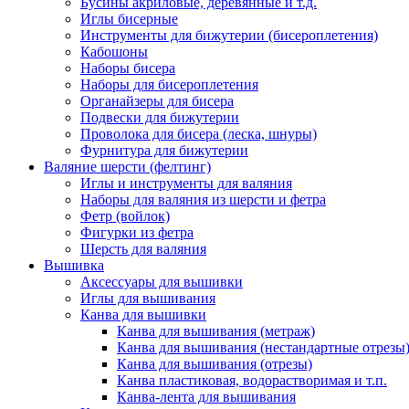
Бусины акриловые, деревянные и т.д.
Иглы бисерные
Инструменты для бижутерии (бисероплетения)
Кабошоны
Наборы бисера
Наборы для бисероплетения
Органайзеры для бисера
Подвески для бижутерии
Проволока для бисера (леска, шнуры)
Фурнитура для бижутерии
Валяние шерсти (фелтинг)
Иглы и инструменты для валяния
Наборы для валяния из шерсти и фетра
Фетр (войлок)
Фигурки из фетра
Шерсть для валяния
Вышивка
Аксессуары для вышивки
Иглы для вышивания
Канва для вышивки
Канва для вышивания (метраж)
Канва для вышивания (нестандартные отрезы
Канва для вышивания (отрезы)
Канва пластиковая, водорастворимая и т.п.
Канва-лента для вышивания