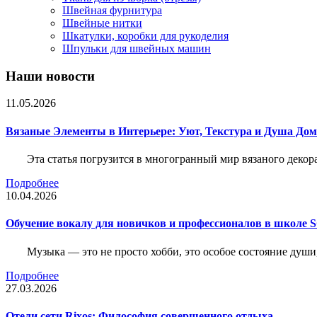
Швейная фурнитура
Швейные нитки
Шкатулки, коробки для рукоделия
Шпульки для швейных машин
Наши новости
11.05.2026
Вязаные Элементы в Интерьере: Уют, Текстура и Душа До
Эта статья погрузится в многогранный мир вязаного декор
Подробнее
10.04.2026
Обучение вокалу для новичков и профессионалов в школе
Музыка — это не просто хобби, это особое состояние души
Подробнее
27.03.2026
Отели сети Rixos: Философия совершенного отдыха