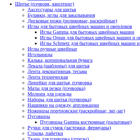
Шитье (пэчворк, квилтинг)
Аксессуары для шитья
Булавки, иглы для закалывания
Дисковые ножи (роликовые, раскройные)
Иглы для бытовых швейных машин и оверлоков
Иглы Gamma для бытовых швейных машин
Иглы Organ для бытовых швейных машин и о
Иглы Schmetz для бытовых швейных машин и
Иглы ручные швейные
Игольницы
Калька, копировальная бумага
Лекала (шаблоны) для шитья
Лента декоративная, тесьма
Лента техническая
Линейки для шитья, пэчворка
Маты для резки (пэчворка)
Молнии для одежды
Наборы для шитья (пэчворка)
Нашивки на одежду, аппликации
Ножницы портновские (раскройные, зиг-заг)
Пуговицы
Пуговицы Gamma костюмные (пальтовые)
Ручки для сумок (застежки, фермуары)
Стразы, пайетки
Ткань для пэчворка (отрезы)