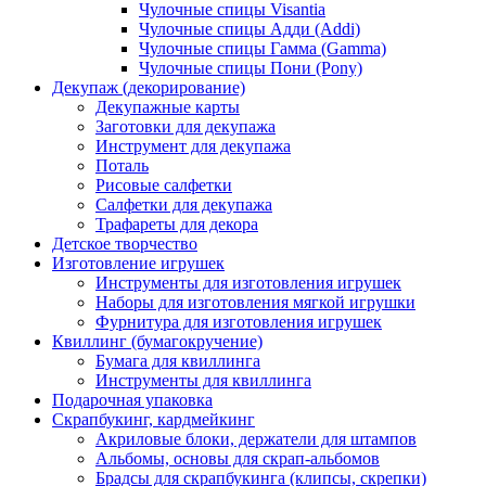
Чулочные спицы Visantia
Чулочные спицы Адди (Addi)
Чулочные спицы Гамма (Gamma)
Чулочные спицы Пони (Pony)
Декупаж (декорирование)
Декупажные карты
Заготовки для декупажа
Инструмент для декупажа
Поталь
Рисовые салфетки
Салфетки для декупажа
Трафареты для декора
Детское творчество
Изготовление игрушек
Инструменты для изготовления игрушек
Наборы для изготовления мягкой игрушки
Фурнитура для изготовления игрушек
Квиллинг (бумагокручение)
Бумага для квиллинга
Инструменты для квиллинга
Подарочная упаковка
Скрапбукинг, кардмейкинг
Акриловые блоки, держатели для штампов
Альбомы, основы для скрап-альбомов
Брадсы для скрапбукинга (клипсы, скрепки)