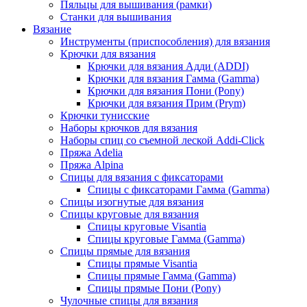
Пяльцы для вышивания (рамки)
Станки для вышивания
Вязание
Инструменты (приспособления) для вязания
Крючки для вязания
Крючки для вязания Адди (ADDI)
Крючки для вязания Гамма (Gamma)
Крючки для вязания Пони (Pony)
Крючки для вязания Прим (Prym)
Крючки тунисские
Наборы крючков для вязания
Наборы спиц со съемной леской Addi-Click
Пряжа Adelia
Пряжа Alpina
Спицы для вязания с фиксаторами
Спицы с фиксаторами Гамма (Gamma)
Спицы изогнутые для вязания
Спицы круговые для вязания
Спицы круговые Visantia
Спицы круговые Гамма (Gamma)
Спицы прямые для вязания
Спицы прямые Visantia
Спицы прямые Гамма (Gamma)
Спицы прямые Пони (Pony)
Чулочные спицы для вязания