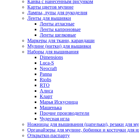
Канва с нанесенным рисунком
Карты цветов мулине
Лампы, лупы для рукоделия
Ленты для вышивки
Ленты атласные
Ленты капроновые
Ленты шелковые
Маркеры для ткани, карандаши
Мулине (нитки) для вышивки
Наборы для вышивания
Dimensions
Luca-S
Neocraft
Panna
Riolis
RTO
Алиса
Кларт
Марья Искусница
Машенька
Прочие производители
Чудесная игла
Ножницы для вышивания (цапельки), резаки для м
Органайзеры для мулине, бобинки и косточки для н
Открытки-паспарту