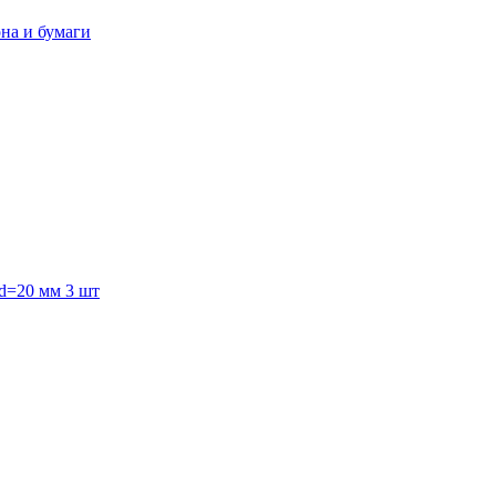
она и бумаги
 d=20 мм 3 шт