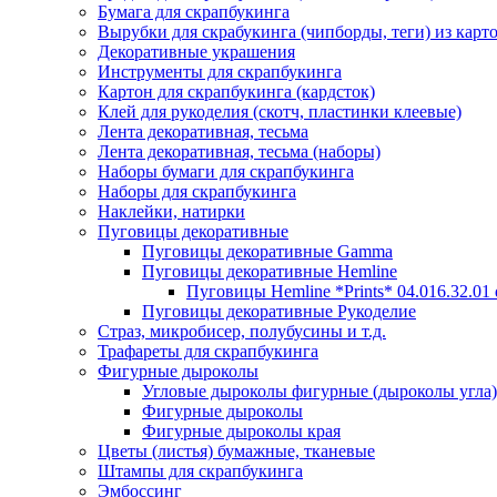
Бумага для скрапбукинга
Вырубки для скрабукинга (чипборды, теги) из карт
Декоративные украшения
Инструменты для скрапбукинга
Картон для скрапбукинга (кардсток)
Клей для рукоделия (скотч, пластинки клеевые)
Лента декоративная, тесьма
Лента декоративная, тесьма (наборы)
Наборы бумаги для скрапбукинга
Наборы для скрапбукинга
Наклейки, натирки
Пуговицы декоративные
Пуговицы декоративные Gamma
Пуговицы декоративные Hemline
Пуговицы Hemline *Prints* 04.016.32.01
Пуговицы декоративные Рукоделие
Страз, микробисер, полубусины и т.д.
Трафареты для скрапбукинга
Фигурные дыроколы
Угловые дыроколы фигурные (дыроколы угла)
Фигурные дыроколы
Фигурные дыроколы края
Цветы (листья) бумажные, тканевые
Штампы для скрапбукинга
Эмбоссинг