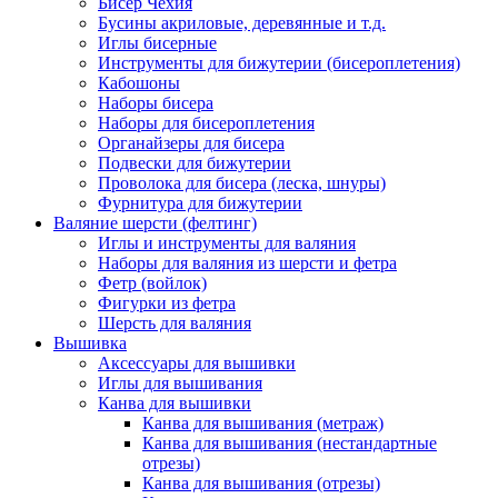
Бисер Чехия
Бусины акриловые, деревянные и т.д.
Иглы бисерные
Инструменты для бижутерии (бисероплетения)
Кабошоны
Наборы бисера
Наборы для бисероплетения
Органайзеры для бисера
Подвески для бижутерии
Проволока для бисера (леска, шнуры)
Фурнитура для бижутерии
Валяние шерсти (фелтинг)
Иглы и инструменты для валяния
Наборы для валяния из шерсти и фетра
Фетр (войлок)
Фигурки из фетра
Шерсть для валяния
Вышивка
Аксессуары для вышивки
Иглы для вышивания
Канва для вышивки
Канва для вышивания (метраж)
Канва для вышивания (нестандартные
отрезы)
Канва для вышивания (отрезы)