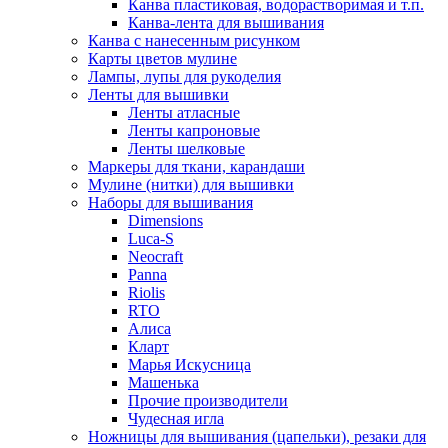
Канва пластиковая, водорастворимая и т.п.
Канва-лента для вышивания
Канва с нанесенным рисунком
Карты цветов мулине
Лампы, лупы для рукоделия
Ленты для вышивки
Ленты атласные
Ленты капроновые
Ленты шелковые
Маркеры для ткани, карандаши
Мулине (нитки) для вышивки
Наборы для вышивания
Dimensions
Luca-S
Neocraft
Panna
Riolis
RTO
Алиса
Кларт
Марья Искусница
Машенька
Прочие производители
Чудесная игла
Ножницы для вышивания (цапельки), резаки для