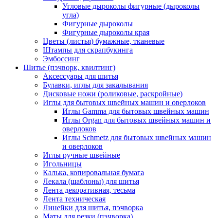
Угловые дыроколы фигурные (дыроколы
угла)
Фигурные дыроколы
Фигурные дыроколы края
Цветы (листья) бумажные, тканевые
Штампы для скрапбукинга
Эмбоссинг
Шитье (пэчворк, квилтинг)
Аксессуары для шитья
Булавки, иглы для закалывания
Дисковые ножи (роликовые, раскройные)
Иглы для бытовых швейных машин и оверлоков
Иглы Gamma для бытовых швейных машин
Иглы Organ для бытовых швейных машин и
оверлоков
Иглы Schmetz для бытовых швейных машин
и оверлоков
Иглы ручные швейные
Игольницы
Калька, копировальная бумага
Лекала (шаблоны) для шитья
Лента декоративная, тесьма
Лента техническая
Линейки для шитья, пэчворка
Маты для резки (пэчворка)