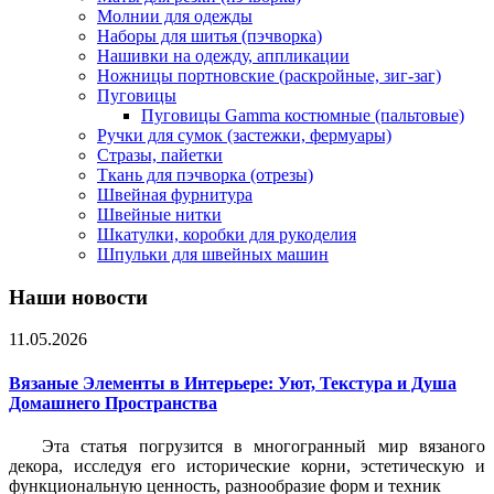
Молнии для одежды
Наборы для шитья (пэчворка)
Нашивки на одежду, аппликации
Ножницы портновские (раскройные, зиг-заг)
Пуговицы
Пуговицы Gamma костюмные (пальтовые)
Ручки для сумок (застежки, фермуары)
Стразы, пайетки
Ткань для пэчворка (отрезы)
Швейная фурнитура
Швейные нитки
Шкатулки, коробки для рукоделия
Шпульки для швейных машин
Наши новости
11.05.2026
Вязаные Элементы в Интерьере: Уют, Текстура и Душа
Домашнего Пространства
Эта статья погрузится в многогранный мир вязаного
декора, исследуя его исторические корни, эстетическую и
функциональную ценность, разнообразие форм и техник