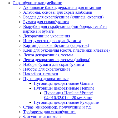
Скрапбукинг, кардмейкинг
Акриловые блоки, держатели для штампов
Альбомы, основы для скрап-альбомов
Брадсы для скрапбукинга (клипсы, скрепки)
Бумага для скрапбукинга
Вырубки для скрабукинга (чипборды, теги) из
картона и бумаги
Декоративные украшения
Инструменты для скрапбукинга
Картон для скрапбукинга (кардсток)
Клей для рукоделия (скотч, пластинки клеевые)
Лента декоративная, тесьма
Лента декоративная, тесьма (наборы)
Наборы бумаги для скрапбукинга
Наборы для скрапбукинга
Наклейки, натирки
Пуговицы декоративные
Пуговицы декоративные Gamma
Пуговицы декоративные Hemline
Пуговицы Hemline *Prints*
04.016.32.01 d=20 мм 3 шт
Пуговицы декоративные Рукоделие
Страз, микробисер, полубусины и т.д.
Трафареты для скрапбукинга
Фигурные дыроколы