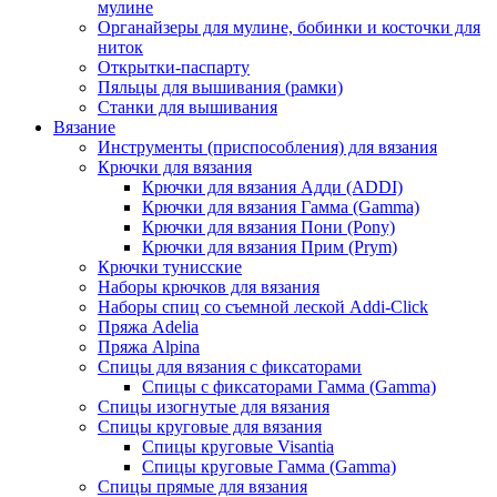
мулине
Органайзеры для мулине, бобинки и косточки для
ниток
Открытки-паспарту
Пяльцы для вышивания (рамки)
Станки для вышивания
Вязание
Инструменты (приспособления) для вязания
Крючки для вязания
Крючки для вязания Адди (ADDI)
Крючки для вязания Гамма (Gamma)
Крючки для вязания Пони (Pony)
Крючки для вязания Прим (Prym)
Крючки тунисские
Наборы крючков для вязания
Наборы спиц со съемной леской Addi-Click
Пряжа Adelia
Пряжа Alpina
Спицы для вязания с фиксаторами
Спицы с фиксаторами Гамма (Gamma)
Спицы изогнутые для вязания
Спицы круговые для вязания
Спицы круговые Visantia
Спицы круговые Гамма (Gamma)
Спицы прямые для вязания