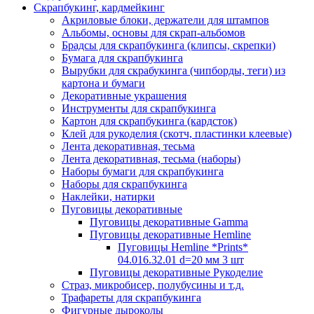
Скрапбукинг, кардмейкинг
Акриловые блоки, держатели для штампов
Альбомы, основы для скрап-альбомов
Брадсы для скрапбукинга (клипсы, скрепки)
Бумага для скрапбукинга
Вырубки для скрабукинга (чипборды, теги) из
картона и бумаги
Декоративные украшения
Инструменты для скрапбукинга
Картон для скрапбукинга (кардсток)
Клей для рукоделия (скотч, пластинки клеевые)
Лента декоративная, тесьма
Лента декоративная, тесьма (наборы)
Наборы бумаги для скрапбукинга
Наборы для скрапбукинга
Наклейки, натирки
Пуговицы декоративные
Пуговицы декоративные Gamma
Пуговицы декоративные Hemline
Пуговицы Hemline *Prints*
04.016.32.01 d=20 мм 3 шт
Пуговицы декоративные Рукоделие
Страз, микробисер, полубусины и т.д.
Трафареты для скрапбукинга
Фигурные дыроколы