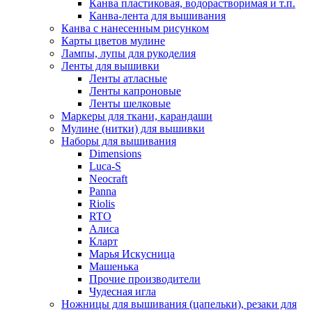
Канва пластиковая, водорастворимая и т.п.
Канва-лента для вышивания
Канва с нанесенным рисунком
Карты цветов мулине
Лампы, лупы для рукоделия
Ленты для вышивки
Ленты атласные
Ленты капроновые
Ленты шелковые
Маркеры для ткани, карандаши
Мулине (нитки) для вышивки
Наборы для вышивания
Dimensions
Luca-S
Neocraft
Panna
Riolis
RTO
Алиса
Кларт
Марья Искусница
Машенька
Прочие производители
Чудесная игла
Ножницы для вышивания (цапельки), резаки для