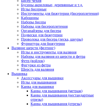
Бисер Чехия
Бусины акриловые, деревянные и т.д.
Иглы бисерные
Инструменты для бижутерии (бисероплетения)
Кабошоны
Наборы бисера
Наборы для бисероплетения
Органайзеры для бисера
Подвески для бижутерии
Проволока для бисера (леска, шнуры)
Фурнитура для бижутерии
Валяние шерсти (фелтинг)
Иглы и инструменты для валяния
Наборы для валяния из шерсти и фетра
Фетр (войлок)
Фигурки из фетра
Шерсть для валяния
Вышивка
Аксессуары для вышивки
Иглы для вышивания
Канва для вышивки
Канва для вышивания (метраж)
Канва для вышивания (нестандартные
отрезы)
Канва для вышивания (отрезы)