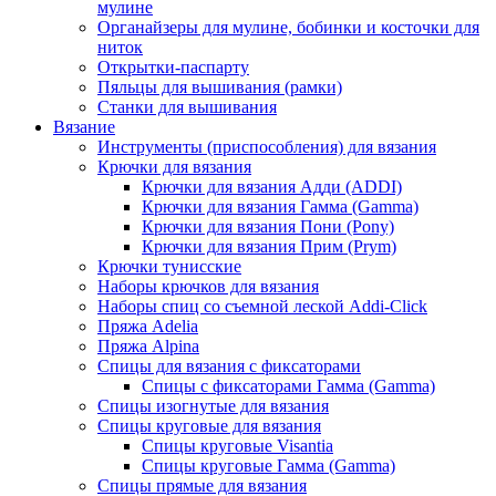
мулине
Органайзеры для мулине, бобинки и косточки для
ниток
Открытки-паспарту
Пяльцы для вышивания (рамки)
Станки для вышивания
Вязание
Инструменты (приспособления) для вязания
Крючки для вязания
Крючки для вязания Адди (ADDI)
Крючки для вязания Гамма (Gamma)
Крючки для вязания Пони (Pony)
Крючки для вязания Прим (Prym)
Крючки тунисские
Наборы крючков для вязания
Наборы спиц со съемной леской Addi-Click
Пряжа Adelia
Пряжа Alpina
Спицы для вязания с фиксаторами
Спицы с фиксаторами Гамма (Gamma)
Спицы изогнутые для вязания
Спицы круговые для вязания
Спицы круговые Visantia
Спицы круговые Гамма (Gamma)
Спицы прямые для вязания