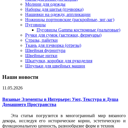
Молнии для одежды
Наборы для шитья (пэчворка)
Нашивки на одежду, аппликации
Ножницы портновские (раскройные, зиг-заг)
Пуговицы
Пуговицы Gamma костюмные (пальтовые)
Ручки для сумок (застежки, фермуары)
Стразы, пайетки
Ткань для пэчворка (отрезы)
Швейная фурнитура
Швейные нитки
Шкатулки, коробки для рукоделия
Шпульки для швейных машин
Наши новости
11.05.2026
Вязаные Элементы в Интерьере: Уют, Текстура и Душа
Домашнего Пространства
Эта статья погрузится в многогранный мир вязаного
декора, исследуя его исторические корни, эстетическую и
функциональную ценность, разнообразие форм и техник