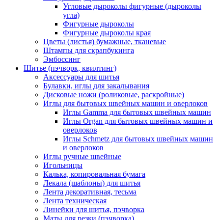
Угловые дыроколы фигурные (дыроколы
угла)
Фигурные дыроколы
Фигурные дыроколы края
Цветы (листья) бумажные, тканевые
Штампы для скрапбукинга
Эмбоссинг
Шитье (пэчворк, квилтинг)
Аксессуары для шитья
Булавки, иглы для закалывания
Дисковые ножи (роликовые, раскройные)
Иглы для бытовых швейных машин и оверлоков
Иглы Gamma для бытовых швейных машин
Иглы Organ для бытовых швейных машин и
оверлоков
Иглы Schmetz для бытовых швейных машин
и оверлоков
Иглы ручные швейные
Игольницы
Калька, копировальная бумага
Лекала (шаблоны) для шитья
Лента декоративная, тесьма
Лента техническая
Линейки для шитья, пэчворка
Маты для резки (пэчворка)