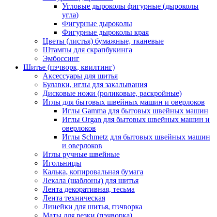
Угловые дыроколы фигурные (дыроколы
угла)
Фигурные дыроколы
Фигурные дыроколы края
Цветы (листья) бумажные, тканевые
Штампы для скрапбукинга
Эмбоссинг
Шитье (пэчворк, квилтинг)
Аксессуары для шитья
Булавки, иглы для закалывания
Дисковые ножи (роликовые, раскройные)
Иглы для бытовых швейных машин и оверлоков
Иглы Gamma для бытовых швейных машин
Иглы Organ для бытовых швейных машин и
оверлоков
Иглы Schmetz для бытовых швейных машин
и оверлоков
Иглы ручные швейные
Игольницы
Калька, копировальная бумага
Лекала (шаблоны) для шитья
Лента декоративная, тесьма
Лента техническая
Линейки для шитья, пэчворка
Маты для резки (пэчворка)