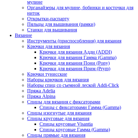
мулине
Органайзеры для мулине, бобинки и косточки для
ниток
Открытки-паспарту
Пяльцы для вышивания (рамки)
Станки для вышивания
Вязание
Инструменты (приспособления) для вязания
Крючки для вязания
Крючки для вязания Адди (ADDI)
Крючки для вязания Гамма (Gamma)
Крючки для вязания Пони (Pony)
Крючки для вязания Прим (Prym)
Крючки тунисские
Наборы крючков для вязания
Наборы спиц со съемной леской Addi-Click
Пряжа Adelia
Пряжа Alpina
Спицы для вязания с фиксаторами
Спицы с фиксаторами Гамма (Gamma)
Спицы изогнутые для вязания
Спицы круговые для вязания
Спицы круговые Visantia
Спицы круговые Гамма (Gamma)
Спицы прямые для вязания