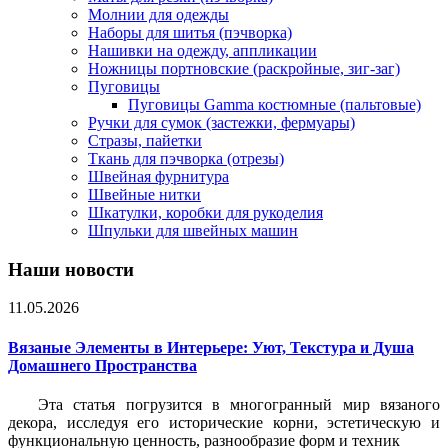
Молнии для одежды
Наборы для шитья (пэчворка)
Нашивки на одежду, аппликации
Ножницы портновские (раскройные, зиг-заг)
Пуговицы
Пуговицы Gamma костюмные (пальтовые)
Ручки для сумок (застежки, фермуары)
Стразы, пайетки
Ткань для пэчворка (отрезы)
Швейная фурнитура
Швейные нитки
Шкатулки, коробки для рукоделия
Шпульки для швейных машин
Наши новости
11.05.2026
Вязаные Элементы в Интерьере: Уют, Текстура и Душа
Домашнего Пространства
Эта статья погрузится в многогранный мир вязаного
декора, исследуя его исторические корни, эстетическую и
функциональную ценность, разнообразие форм и техник