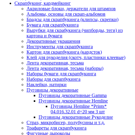
Скрапбукинг, кардмейкинг
Акриловые блоки, держатели для штампов
Альбомы, основы для скрап-альбомов
Брадсы для скрапбукинга (клипсы, скрепки)
Бумага для скрапбукинга
Вырубки для скрабукинга (чипборды, теги) из
картона и бумаги
Декоративные украшения
Инструменты для скрапбукинга
Картон для скрапбукинга (кардсток)
Клей для рукоделия (скотч, пластинки клеевые)
Лента декоративная, тесьма
Лента декоративная, тесьма (наборы)
Наборы бумаги для скрапбукинга
Наборы для скрапбукинга
Наклейки, натирки
Пуговицы декоративные
Пуговицы декоративные Gamma
Пуговицы декоративные Hemline
Пуговицы Hemline *Prints*
04.016.32.01 d=20 мм 3 шт
Пуговицы декоративные Рукоделие
Страз, микробисер, полубусины и т.д.
Трафареты для скрапбукинга
Фигурные дыроколы