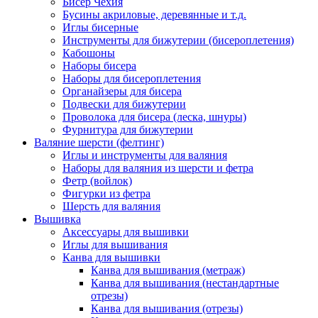
Бисер Чехия
Бусины акриловые, деревянные и т.д.
Иглы бисерные
Инструменты для бижутерии (бисероплетения)
Кабошоны
Наборы бисера
Наборы для бисероплетения
Органайзеры для бисера
Подвески для бижутерии
Проволока для бисера (леска, шнуры)
Фурнитура для бижутерии
Валяние шерсти (фелтинг)
Иглы и инструменты для валяния
Наборы для валяния из шерсти и фетра
Фетр (войлок)
Фигурки из фетра
Шерсть для валяния
Вышивка
Аксессуары для вышивки
Иглы для вышивания
Канва для вышивки
Канва для вышивания (метраж)
Канва для вышивания (нестандартные
отрезы)
Канва для вышивания (отрезы)