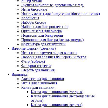
Бисер Чехия
Бусины акриловые, деревянные и т.д.
Иглы бисерные
Инструменты для бижутерии (бисероплетения)
Кабошоны
Наборы бисера
Наборы для бисероплетения
Органайзеры для бисера
Подвески для бижутерии
Проволока для бисера (леска, шнуры)
Фурнитура для бижутерии
Валяние шерсти (фелтинг)
Иглы и инструменты для валяния
Наборы для валяния из шерсти и фетра
Фетр (войлок)
Фигурки из фетра
Шерсть для валяния
Вышивка
Аксессуары для вышивки
Иглы для вышивания
Канва для вышивки
Канва для вышивания (метраж)
Канва для вышивания (нестандартные
отрезы)
Канва для вышивания (отрезы)