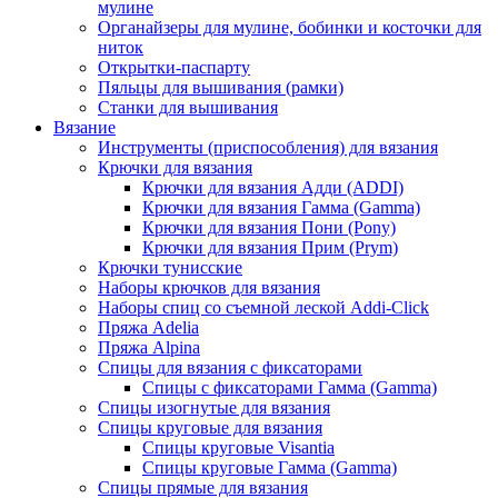
мулине
Органайзеры для мулине, бобинки и косточки для
ниток
Открытки-паспарту
Пяльцы для вышивания (рамки)
Станки для вышивания
Вязание
Инструменты (приспособления) для вязания
Крючки для вязания
Крючки для вязания Адди (ADDI)
Крючки для вязания Гамма (Gamma)
Крючки для вязания Пони (Pony)
Крючки для вязания Прим (Prym)
Крючки тунисские
Наборы крючков для вязания
Наборы спиц со съемной леской Addi-Click
Пряжа Adelia
Пряжа Alpina
Спицы для вязания с фиксаторами
Спицы с фиксаторами Гамма (Gamma)
Спицы изогнутые для вязания
Спицы круговые для вязания
Спицы круговые Visantia
Спицы круговые Гамма (Gamma)
Спицы прямые для вязания