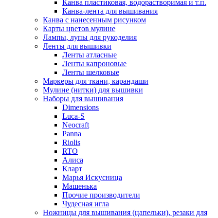
Канва пластиковая, водорастворимая и т.п.
Канва-лента для вышивания
Канва с нанесенным рисунком
Карты цветов мулине
Лампы, лупы для рукоделия
Ленты для вышивки
Ленты атласные
Ленты капроновые
Ленты шелковые
Маркеры для ткани, карандаши
Мулине (нитки) для вышивки
Наборы для вышивания
Dimensions
Luca-S
Neocraft
Panna
Riolis
RTO
Алиса
Кларт
Марья Искусница
Машенька
Прочие производители
Чудесная игла
Ножницы для вышивания (цапельки), резаки для