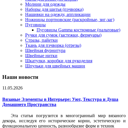
Молнии для одежды
Наборы для шитья (пэчворка)
Нашивки на одежду, аппликации
Ножницы портновские (раскройные, зиг-заг)
Пуговицы
Пуговицы Gamma костюмные (пальтовые)
Ручки для сумок (застежки, фермуары)
Стразы, пайетки
Ткань для пэчворка (отрезы)
Швейная фурнитура
Швейные нитки
Шкатулки, коробки для рукоделия
Шпульки для швейных машин
Наши новости
11.05.2026
Вязаные Элементы в Интерьере: Уют, Текстура и Душа
Домашнего Пространства
Эта статья погрузится в многогранный мир вязаного
декора, исследуя его исторические корни, эстетическую и
функциональную ценность, разнообразие форм и техник