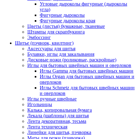
Угловые дыроколы фигурные (дыроколы
угла)
Фигурные дыроколы
Фигурные дыроколы края
Цветы (листья) бумажные, тканевые
Штампы для скрапбукинга
Эмбоссинг
Шитье (пэчворк, квилтинг)
Аксессуары для шитья
Булавки, иглы для закалывания
Дисковые ножи (роликовые, раскройные)
Иглы для бытовых швейных машин и оверлоков
Иглы Gamma для бытовых швейных машин
Иглы Organ для бытовых швейных машин и
оверлоков
Иглы Schmetz для бытовых швейных машин
и оверлоков
Иглы ручные швейные
Игольницы
Калька, копировальная бумага
Лекала (шаблоны) для шитья
Лента декоративная, тесьма
Лента техническая
Линейки для шитья, пэчворка
Маты для резки (пэчворка)