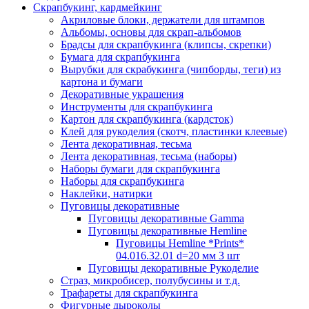
Скрапбукинг, кардмейкинг
Акриловые блоки, держатели для штампов
Альбомы, основы для скрап-альбомов
Брадсы для скрапбукинга (клипсы, скрепки)
Бумага для скрапбукинга
Вырубки для скрабукинга (чипборды, теги) из
картона и бумаги
Декоративные украшения
Инструменты для скрапбукинга
Картон для скрапбукинга (кардсток)
Клей для рукоделия (скотч, пластинки клеевые)
Лента декоративная, тесьма
Лента декоративная, тесьма (наборы)
Наборы бумаги для скрапбукинга
Наборы для скрапбукинга
Наклейки, натирки
Пуговицы декоративные
Пуговицы декоративные Gamma
Пуговицы декоративные Hemline
Пуговицы Hemline *Prints*
04.016.32.01 d=20 мм 3 шт
Пуговицы декоративные Рукоделие
Страз, микробисер, полубусины и т.д.
Трафареты для скрапбукинга
Фигурные дыроколы