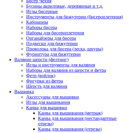
Бисер Чехия
Бусины акриловые, деревянные и т.д.
Иглы бисерные
Инструменты для бижутерии (бисероплетения)
Кабошоны
Наборы бисера
Наборы для бисероплетения
Органайзеры для бисера
Подвески для бижутерии
Проволока для бисера (леска, шнуры)
Фурнитура для бижутерии
Валяние шерсти (фелтинг)
Иглы и инструменты для валяния
Наборы для валяния из шерсти и фетра
Фетр (войлок)
Фигурки из фетра
Шерсть для валяния
Вышивка
Аксессуары для вышивки
Иглы для вышивания
Канва для вышивки
Канва для вышивания (метраж)
Канва для вышивания (нестандартные
отрезы)
Канва для вышивания (отрезы)