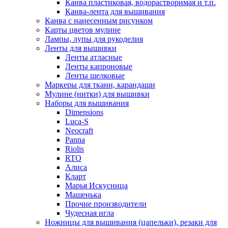
Канва пластиковая, водорастворимая и т.п.
Канва-лента для вышивания
Канва с нанесенным рисунком
Карты цветов мулине
Лампы, лупы для рукоделия
Ленты для вышивки
Ленты атласные
Ленты капроновые
Ленты шелковые
Маркеры для ткани, карандаши
Мулине (нитки) для вышивки
Наборы для вышивания
Dimensions
Luca-S
Neocraft
Panna
Riolis
RTO
Алиса
Кларт
Марья Искусница
Машенька
Прочие производители
Чудесная игла
Ножницы для вышивания (цапельки), резаки для