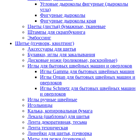
Угловые дыроколы фигурные (дыроколы
угла)
Фигурные дыроколы
Фигурные дыроколы края
Цветы (листья) бумажные, тканевые
Штампы для скрапбукинга
Эмбоссинг
Шитье (пэчворк, квилтинг)
Аксессуары для шитья
Булавки, иглы для закалывания
Дисковые ножи (роликовые, раскройные)
Иглы для бытовых швейных машин и оверлоков
Иглы Gamma для бытовых швейных машин
Иглы Organ для бытовых швейных машин и
оверлоков
Иглы Schmetz для бытовых швейных машин
и оверлоков
Иглы ручные швейные
Игольницы
Калька, копировальная бумага
Лекала (шаблоны) для шитья
Лента декоративная, тесьма
Лента техническая
Линейки для шитья, пэчворка
Маты для резки (пэчворка)