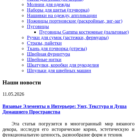
Молнии для одежды
Наборы для шитья (пэчворка)
Нашивки на одежду, аппликации
Ножницы портновские (раскройные, зиг-заг)
Пуговицы
Пуговицы Gamma костюмные (пальтовые)
Ручки для сумок (застежки, фермуары)
Стразы, пайетки
Ткань для пэчворка (отрезы)
Швейная фурнитура
Швейные нитки
Шкатулки, коробки для рукоделия
Шпульки для швейных машин
Наши новости
11.05.2026
Вязаные Элементы в Интерьере: Уют, Текстура и Душа
Домашнего Пространства
Эта статья погрузится в многогранный мир вязаного
декора, исследуя его исторические корни, эстетическую и
функциональную ценность, разнообразие форм и техник