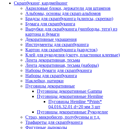
Скрапбукинг, кардмейкинг
Акриловые блоки, держатели для штампов
Альбомы, основы для скрап-альбомов
Брадсы для скрапбукинга (клипсы, скрепки)
Бумага для скрапбукинга
Вырубки для скрабукинга (чипборды, теги) из
картона и бумаги
Декоративные украшения
Инструменты для скрапбукинга
Картон для скрапбукинга (кардсток)
Клей для рукоделия (скотч, пластинки клеевые)
Лента декоративная, тесьма
Лента декоративная, тесьма (наборы)
Наборы бумаги для скрапбукинга
Наборы для скрапбукинга
Наклейки, натирки
Пуговицы декоративные
Пуговицы декоративные Gamma
Пуговицы декоративные Hemline
Пуговицы Hemline *Prints*
04.016.32.01 d=20 мм 3 шт
Пуговицы декоративные Рукоделие
Страз, микробисер, полубусины и т.д.
Трафареты для скрапбукинга
Фигурные дыроколы