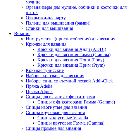
мулине
Органайзеры для мулине, бобинки и косточки для
ниток
Открытки-паспарту
Пяльцы для вышивания (рамки)
Станки для вышивания
Вязание
Инструменты (приспособления) для вязания
Крючки для вязания
Крючки для вязания Адди (ADDI)
Крючки для вязания Гамма (Gamma)
Крючки для вязания Пони (Pony)
Крючки для вязания Прим (Prym)
Крючки тунисские
Наборы крючков для вязания
Наборы спиц со съемной леской Addi-Click
Пряжа Adelia
Пряжа Alpina
Спицы для вязания с фиксаторами
Спицы с фиксаторами Гамма (Gamma)
Спицы изогнутые для вязания
Спицы круговые для вязания
Спицы круговые Visantia
Спицы круговые Гамма (Gamma)
Спицы прямые для вязания