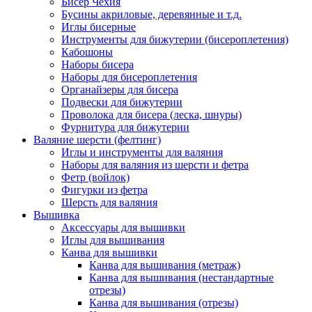
Бисер Чехия
Бусины акриловые, деревянные и т.д.
Иглы бисерные
Инструменты для бижутерии (бисероплетения)
Кабошоны
Наборы бисера
Наборы для бисероплетения
Органайзеры для бисера
Подвески для бижутерии
Проволока для бисера (леска, шнуры)
Фурнитура для бижутерии
Валяние шерсти (фелтинг)
Иглы и инструменты для валяния
Наборы для валяния из шерсти и фетра
Фетр (войлок)
Фигурки из фетра
Шерсть для валяния
Вышивка
Аксессуары для вышивки
Иглы для вышивания
Канва для вышивки
Канва для вышивания (метраж)
Канва для вышивания (нестандартные
отрезы)
Канва для вышивания (отрезы)