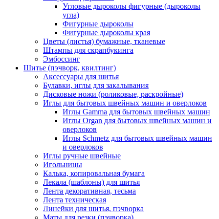
Угловые дыроколы фигурные (дыроколы
угла)
Фигурные дыроколы
Фигурные дыроколы края
Цветы (листья) бумажные, тканевые
Штампы для скрапбукинга
Эмбоссинг
Шитье (пэчворк, квилтинг)
Аксессуары для шитья
Булавки, иглы для закалывания
Дисковые ножи (роликовые, раскройные)
Иглы для бытовых швейных машин и оверлоков
Иглы Gamma для бытовых швейных машин
Иглы Organ для бытовых швейных машин и
оверлоков
Иглы Schmetz для бытовых швейных машин
и оверлоков
Иглы ручные швейные
Игольницы
Калька, копировальная бумага
Лекала (шаблоны) для шитья
Лента декоративная, тесьма
Лента техническая
Линейки для шитья, пэчворка
Маты для резки (пэчворка)