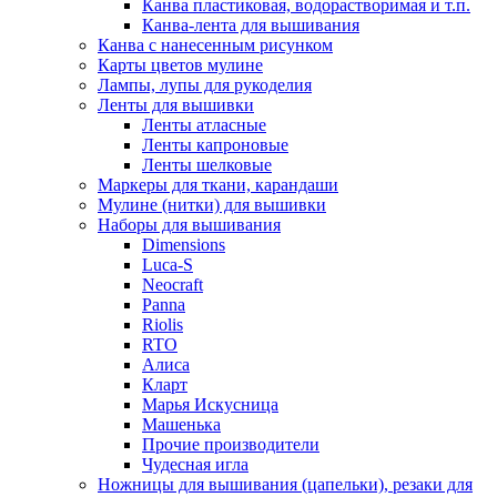
Канва пластиковая, водорастворимая и т.п.
Канва-лента для вышивания
Канва с нанесенным рисунком
Карты цветов мулине
Лампы, лупы для рукоделия
Ленты для вышивки
Ленты атласные
Ленты капроновые
Ленты шелковые
Маркеры для ткани, карандаши
Мулине (нитки) для вышивки
Наборы для вышивания
Dimensions
Luca-S
Neocraft
Panna
Riolis
RTO
Алиса
Кларт
Марья Искусница
Машенька
Прочие производители
Чудесная игла
Ножницы для вышивания (цапельки), резаки для