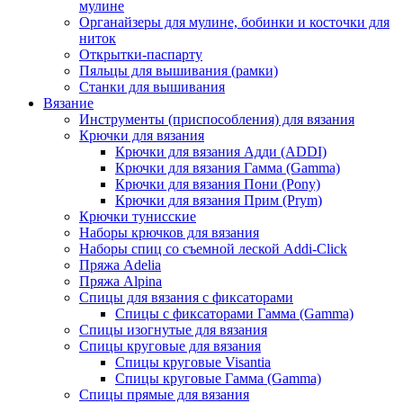
мулине
Органайзеры для мулине, бобинки и косточки для
ниток
Открытки-паспарту
Пяльцы для вышивания (рамки)
Станки для вышивания
Вязание
Инструменты (приспособления) для вязания
Крючки для вязания
Крючки для вязания Адди (ADDI)
Крючки для вязания Гамма (Gamma)
Крючки для вязания Пони (Pony)
Крючки для вязания Прим (Prym)
Крючки тунисские
Наборы крючков для вязания
Наборы спиц со съемной леской Addi-Click
Пряжа Adelia
Пряжа Alpina
Спицы для вязания с фиксаторами
Спицы с фиксаторами Гамма (Gamma)
Спицы изогнутые для вязания
Спицы круговые для вязания
Спицы круговые Visantia
Спицы круговые Гамма (Gamma)
Спицы прямые для вязания