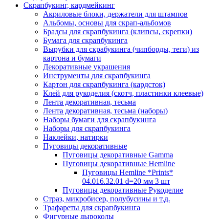
Скрапбукинг, кардмейкинг
Акриловые блоки, держатели для штампов
Альбомы, основы для скрап-альбомов
Брадсы для скрапбукинга (клипсы, скрепки)
Бумага для скрапбукинга
Вырубки для скрабукинга (чипборды, теги) из
картона и бумаги
Декоративные украшения
Инструменты для скрапбукинга
Картон для скрапбукинга (кардсток)
Клей для рукоделия (скотч, пластинки клеевые)
Лента декоративная, тесьма
Лента декоративная, тесьма (наборы)
Наборы бумаги для скрапбукинга
Наборы для скрапбукинга
Наклейки, натирки
Пуговицы декоративные
Пуговицы декоративные Gamma
Пуговицы декоративные Hemline
Пуговицы Hemline *Prints*
04.016.32.01 d=20 мм 3 шт
Пуговицы декоративные Рукоделие
Страз, микробисер, полубусины и т.д.
Трафареты для скрапбукинга
Фигурные дыроколы