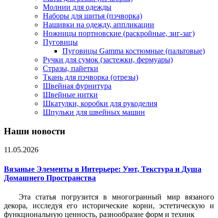
Молнии для одежды
Наборы для шитья (пэчворка)
Нашивки на одежду, аппликации
Ножницы портновские (раскройные, зиг-заг)
Пуговицы
Пуговицы Gamma костюмные (пальтовые)
Ручки для сумок (застежки, фермуары)
Стразы, пайетки
Ткань для пэчворка (отрезы)
Швейная фурнитура
Швейные нитки
Шкатулки, коробки для рукоделия
Шпульки для швейных машин
Наши новости
11.05.2026
Вязаные Элементы в Интерьере: Уют, Текстура и Душа
Домашнего Пространства
Эта статья погрузится в многогранный мир вязаного
декора, исследуя его исторические корни, эстетическую и
функциональную ценность, разнообразие форм и техник