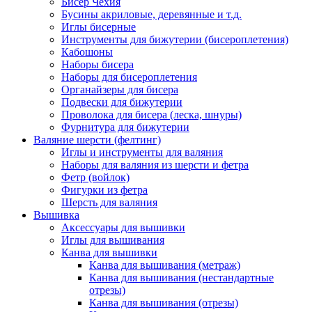
Бисер Чехия
Бусины акриловые, деревянные и т.д.
Иглы бисерные
Инструменты для бижутерии (бисероплетения)
Кабошоны
Наборы бисера
Наборы для бисероплетения
Органайзеры для бисера
Подвески для бижутерии
Проволока для бисера (леска, шнуры)
Фурнитура для бижутерии
Валяние шерсти (фелтинг)
Иглы и инструменты для валяния
Наборы для валяния из шерсти и фетра
Фетр (войлок)
Фигурки из фетра
Шерсть для валяния
Вышивка
Аксессуары для вышивки
Иглы для вышивания
Канва для вышивки
Канва для вышивания (метраж)
Канва для вышивания (нестандартные
отрезы)
Канва для вышивания (отрезы)