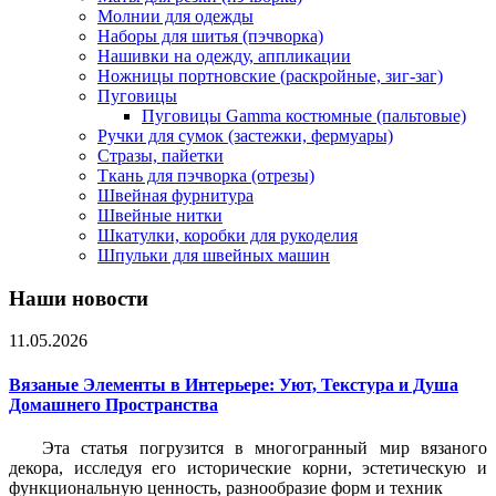
Молнии для одежды
Наборы для шитья (пэчворка)
Нашивки на одежду, аппликации
Ножницы портновские (раскройные, зиг-заг)
Пуговицы
Пуговицы Gamma костюмные (пальтовые)
Ручки для сумок (застежки, фермуары)
Стразы, пайетки
Ткань для пэчворка (отрезы)
Швейная фурнитура
Швейные нитки
Шкатулки, коробки для рукоделия
Шпульки для швейных машин
Наши новости
11.05.2026
Вязаные Элементы в Интерьере: Уют, Текстура и Душа
Домашнего Пространства
Эта статья погрузится в многогранный мир вязаного
декора, исследуя его исторические корни, эстетическую и
функциональную ценность, разнообразие форм и техник