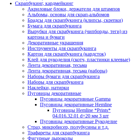
Скрапбукинг, кардмейкинг
Акриловые блоки, держатели для штампов
Альбомы, основы для скрап-альбомов
Брадсы для скрапбукинга (клипсы, скрепки)
Бумага для скрапбукинга
Вырубки для скрабукинга (чипборды, теги) из
картона и бумаги
Декоративные украшения
Инструменты для скрапбукинга
Картон для скрапбукинга (кардсток)
Клей для рукоделия (скотч, пластинки клеевые)
Лента декоративная, тесьма
Лента декоративная, тесьма (наборы)
Наборы бумаги для скрапбукинга
Наборы для скрапбукинга
Наклейки, натирки
Пуговицы декоративные
Пуговицы декоративные Gamma
Пуговицы декоративные Hemline
Пуговицы Hemline *Prints*
04.016.32.01 d=20 мм 3 шт
Пуговицы декоративные Рукоделие
Страз, микробисер, полубусины и т.д.
Трафареты для скрапбукинга
Фигурные дыроколы