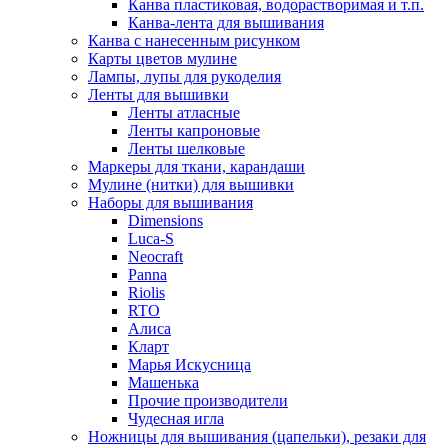
Канва пластиковая, водорастворимая и т.п.
Канва-лента для вышивания
Канва с нанесенным рисунком
Карты цветов мулине
Лампы, лупы для рукоделия
Ленты для вышивки
Ленты атласные
Ленты капроновые
Ленты шелковые
Маркеры для ткани, карандаши
Мулине (нитки) для вышивки
Наборы для вышивания
Dimensions
Luca-S
Neocraft
Panna
Riolis
RTO
Алиса
Кларт
Марья Искусница
Машенька
Прочие производители
Чудесная игла
Ножницы для вышивания (цапельки), резаки для