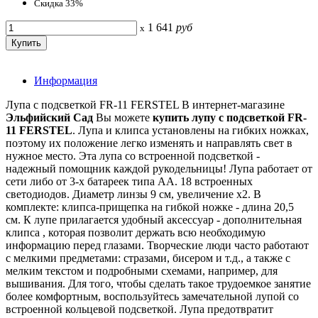
Скидка 33%
1 641
руб
x
Информация
Лупа с подсветкой FR-11 FERSTEL В интернет-магазине
Эльфийский Сад
Вы можете
купить лупу с подсветкой FR-
11 FERSTEL
. Лупа и клипса установлены на гибких ножках,
поэтому их положение легко изменять и направлять свет в
нужное место. Эта лупа со встроенной подсветкой -
надежный помощник каждой рукодельницы! Лупа работает от
сети либо от 3-х батареек типа АА. 18 встроенных
светодиодов. Диаметр линзы 9 см, увеличение х2. В
комплекте: клипса-прищепка на гибкой ножке - длина 20,5
см. К лупе прилагается удобный аксессуар - дополнительная
клипса , которая позволит держать всю необходимую
информацию перед глазами. Творческие люди часто работают
с мелкими предметами: стразами, бисером и т.д., а также с
мелким текстом и подробными схемами, например, для
вышивания. Для того, чтобы сделать такое трудоемкое занятие
более комфортным, воспользуйтесь замечательной лупой со
встроенной кольцевой подсветкой. Лупа предотвратит