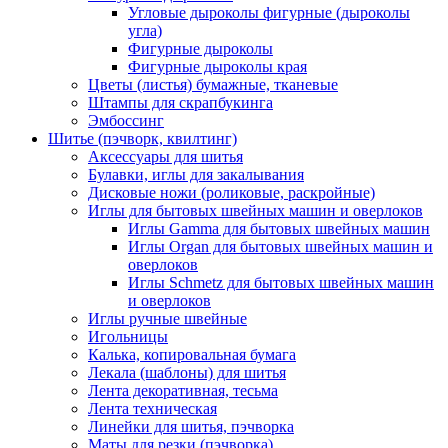
Угловые дыроколы фигурные (дыроколы
угла)
Фигурные дыроколы
Фигурные дыроколы края
Цветы (листья) бумажные, тканевые
Штампы для скрапбукинга
Эмбоссинг
Шитье (пэчворк, квилтинг)
Аксессуары для шитья
Булавки, иглы для закалывания
Дисковые ножи (роликовые, раскройные)
Иглы для бытовых швейных машин и оверлоков
Иглы Gamma для бытовых швейных машин
Иглы Organ для бытовых швейных машин и
оверлоков
Иглы Schmetz для бытовых швейных машин
и оверлоков
Иглы ручные швейные
Игольницы
Калька, копировальная бумага
Лекала (шаблоны) для шитья
Лента декоративная, тесьма
Лента техническая
Линейки для шитья, пэчворка
Маты для резки (пэчворка)