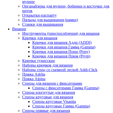
мулине
Органайзеры для мулине, бобинки и косточки для
ниток
Открытки-паспарту
Пяльцы для вышивания (рамки)
Станки для вышивания
Вязание
Инструменты (приспособления) для вязания
Крючки для вязания
Крючки для вязания Адди (ADDI)
Крючки для вязания Гамма (Gamma)
Крючки для вязания Пони (Pony)
Крючки для вязания Прим (Prym)
Крючки тунисские
Наборы крючков для вязания
Наборы спиц со съемной леской Addi-Click
Пряжа Adelia
Пряжа Alpina
Спицы для вязания с фиксаторами
Спицы с фиксаторами Гамма (Gamma)
Спицы изогнутые для вязания
Спицы круговые для вязания
Спицы круговые Visantia
Спицы круговые Гамма (Gamma)
Спицы прямые для вязания