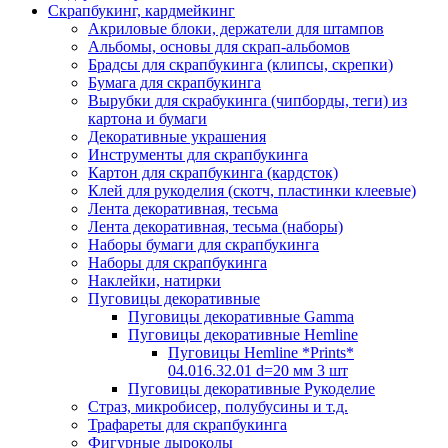
Скрапбукинг, кардмейкинг
Акриловые блоки, держатели для штампов
Альбомы, основы для скрап-альбомов
Брадсы для скрапбукинга (клипсы, скрепки)
Бумага для скрапбукинга
Вырубки для скрабукинга (чипборды, теги) из
картона и бумаги
Декоративные украшения
Инструменты для скрапбукинга
Картон для скрапбукинга (кардсток)
Клей для рукоделия (скотч, пластинки клеевые)
Лента декоративная, тесьма
Лента декоративная, тесьма (наборы)
Наборы бумаги для скрапбукинга
Наборы для скрапбукинга
Наклейки, натирки
Пуговицы декоративные
Пуговицы декоративные Gamma
Пуговицы декоративные Hemline
Пуговицы Hemline *Prints*
04.016.32.01 d=20 мм 3 шт
Пуговицы декоративные Рукоделие
Страз, микробисер, полубусины и т.д.
Трафареты для скрапбукинга
Фигурные дыроколы