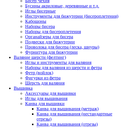
Бисер Чехия
Бусины акриловые, деревянные и т.д.
Иглы бисерные
Инструменты для бижутерии (бисероплетения)
Кабошоны
Наборы бисера
Наборы для бисероплетения
Органайзеры для бисера
Подвески для бижутерии
Проволока для бисера (леска, шнуры)
Фурнитура для бижутерии
Валяние шерсти (фелтинг)
Иглы и инструменты для валяния
Наборы для валяния из шерсти и фетра
Фетр (войлок)
Фигурки из фетра
Шерсть для валяния
Вышивка
Аксессуары для вышивки
Иглы для вышивания
Канва для вышивки
Канва для вышивания (метраж)
Канва для вышивания (нестандартные
отрезы)
Канва для вышивания (отрезы)