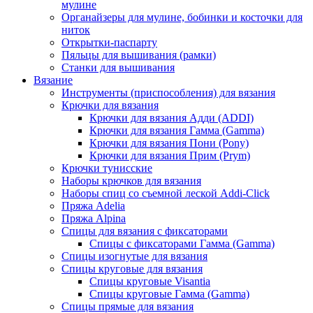
мулине
Органайзеры для мулине, бобинки и косточки для
ниток
Открытки-паспарту
Пяльцы для вышивания (рамки)
Станки для вышивания
Вязание
Инструменты (приспособления) для вязания
Крючки для вязания
Крючки для вязания Адди (ADDI)
Крючки для вязания Гамма (Gamma)
Крючки для вязания Пони (Pony)
Крючки для вязания Прим (Prym)
Крючки тунисские
Наборы крючков для вязания
Наборы спиц со съемной леской Addi-Click
Пряжа Adelia
Пряжа Alpina
Спицы для вязания с фиксаторами
Спицы с фиксаторами Гамма (Gamma)
Спицы изогнутые для вязания
Спицы круговые для вязания
Спицы круговые Visantia
Спицы круговые Гамма (Gamma)
Спицы прямые для вязания