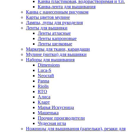
Канва пластиковая, водорастворимая и т.п.
Канва-лента для вышивания
Канва с нанесенным рисунком
Карты цветов мулине
Лампы, лупы для рукоделия
Ленты для вышивки
Ленты атласные
Ленты капроновые
Ленты шелковые
Маркеры для ткани, карандаши
Мулине (нитки) для вышивки
Наборы для вышивания
Dimensions
Luca-S
Neocraft
Panna
Riolis
RTO
Алиса
Кларт
Марья Искусница
Машенька
Прочие производители
Чудесная игла
Ножницы для вышивания (цапельки), резаки для