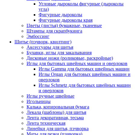
Угловые дыроколы фигурные (дыроколы
угла)
Фигурные дыроколы
Фигурные дыроколы края
Цветы (листья) бумажные, тканевые
Штампы для скрапбукинга
Эмбоссинг
Шитье (пэчворк, квилтинг)
Аксессуары для шитья
Булавки, иглы для закалывания
Дисковые ножи (роликовые, раскройные)
Иглы для бытовых швейных машин и оверлоков
Иглы Gamma для бытовых швейных машин
Иглы Organ для бытовых швейных машин и
оверлоков
Иглы Schmetz для бытовых швейных машин
и оверлоков
Иглы ручные швейные
Игольницы
Калька, копировальная бумага
Лекала (шаблоны) для шитья
Лента декоративная, тесьма
Лента техническая
Линейки для шитья, пэчворка
Маты для резки (пэчворка)