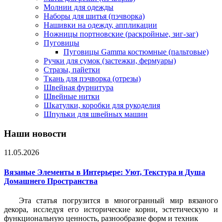
Молнии для одежды
Наборы для шитья (пэчворка)
Нашивки на одежду, аппликации
Ножницы портновские (раскройные, зиг-заг)
Пуговицы
Пуговицы Gamma костюмные (пальтовые)
Ручки для сумок (застежки, фермуары)
Стразы, пайетки
Ткань для пэчворка (отрезы)
Швейная фурнитура
Швейные нитки
Шкатулки, коробки для рукоделия
Шпульки для швейных машин
Наши новости
11.05.2026
Вязаные Элементы в Интерьере: Уют, Текстура и Душа
Домашнего Пространства
Эта статья погрузится в многогранный мир вязаного
декора, исследуя его исторические корни, эстетическую и
функциональную ценность, разнообразие форм и техник