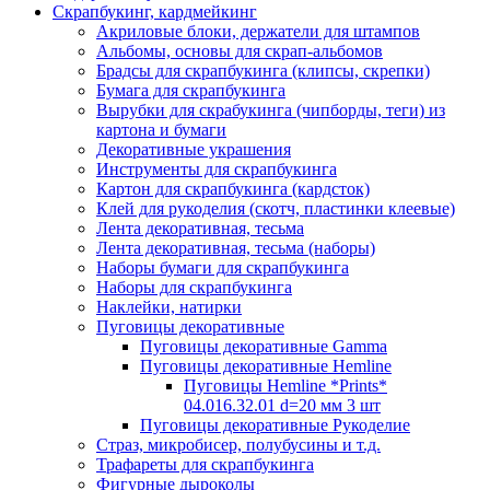
Скрапбукинг, кардмейкинг
Акриловые блоки, держатели для штампов
Альбомы, основы для скрап-альбомов
Брадсы для скрапбукинга (клипсы, скрепки)
Бумага для скрапбукинга
Вырубки для скрабукинга (чипборды, теги) из
картона и бумаги
Декоративные украшения
Инструменты для скрапбукинга
Картон для скрапбукинга (кардсток)
Клей для рукоделия (скотч, пластинки клеевые)
Лента декоративная, тесьма
Лента декоративная, тесьма (наборы)
Наборы бумаги для скрапбукинга
Наборы для скрапбукинга
Наклейки, натирки
Пуговицы декоративные
Пуговицы декоративные Gamma
Пуговицы декоративные Hemline
Пуговицы Hemline *Prints*
04.016.32.01 d=20 мм 3 шт
Пуговицы декоративные Рукоделие
Страз, микробисер, полубусины и т.д.
Трафареты для скрапбукинга
Фигурные дыроколы