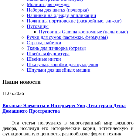
Молнии для одежды
Наборы для шитья (пэчворка)
Нашивки на одежду, аппликации
Ножницы портновские (раскройные, зиг-заг)
Пуговицы
Пуговицы Gamma костюмные (пальтовые)
Ручки для сумок (застежки, фермуары)
Стразы, пайетки
Ткань для пэчворка (отрезы)
Швейная фурнитура
Швейные нитки
Шкатулки, коробки для рукоделия
Шпульки для швейных машин
Наши новости
11.05.2026
Вязаные Элементы в Интерьере: Уют, Текстура и Душа
Домашнего Пространства
Эта статья погрузится в многогранный мир вязаного
декора, исследуя его исторические корни, эстетическую и
функциональную ценность, разнообразие форм и техник