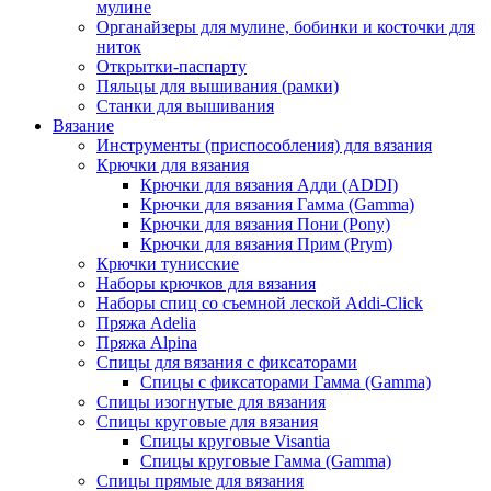
мулине
Органайзеры для мулине, бобинки и косточки для
ниток
Открытки-паспарту
Пяльцы для вышивания (рамки)
Станки для вышивания
Вязание
Инструменты (приспособления) для вязания
Крючки для вязания
Крючки для вязания Адди (ADDI)
Крючки для вязания Гамма (Gamma)
Крючки для вязания Пони (Pony)
Крючки для вязания Прим (Prym)
Крючки тунисские
Наборы крючков для вязания
Наборы спиц со съемной леской Addi-Click
Пряжа Adelia
Пряжа Alpina
Спицы для вязания с фиксаторами
Спицы с фиксаторами Гамма (Gamma)
Спицы изогнутые для вязания
Спицы круговые для вязания
Спицы круговые Visantia
Спицы круговые Гамма (Gamma)
Спицы прямые для вязания