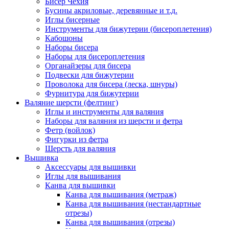
Бисер Чехия
Бусины акриловые, деревянные и т.д.
Иглы бисерные
Инструменты для бижутерии (бисероплетения)
Кабошоны
Наборы бисера
Наборы для бисероплетения
Органайзеры для бисера
Подвески для бижутерии
Проволока для бисера (леска, шнуры)
Фурнитура для бижутерии
Валяние шерсти (фелтинг)
Иглы и инструменты для валяния
Наборы для валяния из шерсти и фетра
Фетр (войлок)
Фигурки из фетра
Шерсть для валяния
Вышивка
Аксессуары для вышивки
Иглы для вышивания
Канва для вышивки
Канва для вышивания (метраж)
Канва для вышивания (нестандартные
отрезы)
Канва для вышивания (отрезы)