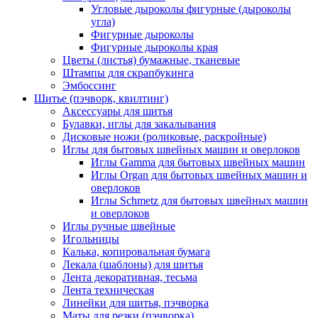
Угловые дыроколы фигурные (дыроколы
угла)
Фигурные дыроколы
Фигурные дыроколы края
Цветы (листья) бумажные, тканевые
Штампы для скрапбукинга
Эмбоссинг
Шитье (пэчворк, квилтинг)
Аксессуары для шитья
Булавки, иглы для закалывания
Дисковые ножи (роликовые, раскройные)
Иглы для бытовых швейных машин и оверлоков
Иглы Gamma для бытовых швейных машин
Иглы Organ для бытовых швейных машин и
оверлоков
Иглы Schmetz для бытовых швейных машин
и оверлоков
Иглы ручные швейные
Игольницы
Калька, копировальная бумага
Лекала (шаблоны) для шитья
Лента декоративная, тесьма
Лента техническая
Линейки для шитья, пэчворка
Маты для резки (пэчворка)