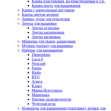
Канва пластиковая, водорастворимая и т.п.
Канва-лента для вышивания
Канва с нанесенным рисунком
Карты цветов мулине
Лампы, лупы для рукоделия
Ленты для вышивки
Ленты атласные
Ленты капроновые
Ленты шелковые
Маркеры для ткани, карандаши
Мулине (нитки) для вышивки
Наборы для вышивания
Dimensions
Luca-S
Neocraft
Panna
Riolis
RTO
Алиса
Кларт
Марья Искусница
Машенька
Прочие производители
Чудесная игла
Ножницы для вышивания (цапельки), резаки для