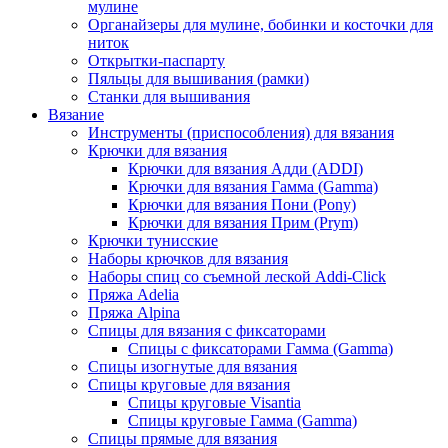
мулине
Органайзеры для мулине, бобинки и косточки для
ниток
Открытки-паспарту
Пяльцы для вышивания (рамки)
Станки для вышивания
Вязание
Инструменты (приспособления) для вязания
Крючки для вязания
Крючки для вязания Адди (ADDI)
Крючки для вязания Гамма (Gamma)
Крючки для вязания Пони (Pony)
Крючки для вязания Прим (Prym)
Крючки тунисские
Наборы крючков для вязания
Наборы спиц со съемной леской Addi-Click
Пряжа Adelia
Пряжа Alpina
Спицы для вязания с фиксаторами
Спицы с фиксаторами Гамма (Gamma)
Спицы изогнутые для вязания
Спицы круговые для вязания
Спицы круговые Visantia
Спицы круговые Гамма (Gamma)
Спицы прямые для вязания