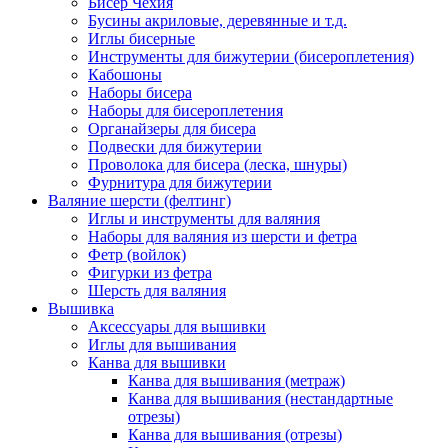
Бисер Чехия
Бусины акриловые, деревянные и т.д.
Иглы бисерные
Инструменты для бижутерии (бисероплетения)
Кабошоны
Наборы бисера
Наборы для бисероплетения
Органайзеры для бисера
Подвески для бижутерии
Проволока для бисера (леска, шнуры)
Фурнитура для бижутерии
Валяние шерсти (фелтинг)
Иглы и инструменты для валяния
Наборы для валяния из шерсти и фетра
Фетр (войлок)
Фигурки из фетра
Шерсть для валяния
Вышивка
Аксессуары для вышивки
Иглы для вышивания
Канва для вышивки
Канва для вышивания (метраж)
Канва для вышивания (нестандартные
отрезы)
Канва для вышивания (отрезы)