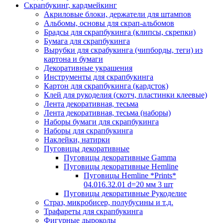
Скрапбукинг, кардмейкинг
Акриловые блоки, держатели для штампов
Альбомы, основы для скрап-альбомов
Брадсы для скрапбукинга (клипсы, скрепки)
Бумага для скрапбукинга
Вырубки для скрабукинга (чипборды, теги) из
картона и бумаги
Декоративные украшения
Инструменты для скрапбукинга
Картон для скрапбукинга (кардсток)
Клей для рукоделия (скотч, пластинки клеевые)
Лента декоративная, тесьма
Лента декоративная, тесьма (наборы)
Наборы бумаги для скрапбукинга
Наборы для скрапбукинга
Наклейки, натирки
Пуговицы декоративные
Пуговицы декоративные Gamma
Пуговицы декоративные Hemline
Пуговицы Hemline *Prints*
04.016.32.01 d=20 мм 3 шт
Пуговицы декоративные Рукоделие
Страз, микробисер, полубусины и т.д.
Трафареты для скрапбукинга
Фигурные дыроколы