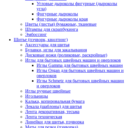
Угловые дыроколы фигурные (дыроколы
угла)
Фигурные дыроколы
Фигурные дыроколы края
Цветы (листья) бумажные, тканевые
Штампы для скрапбукинга
Эмбоссинг
Шитье (пэчворк, квилтинг)
Аксессуары для шитья
Булавки, иглы для закалывания
Дисковые ножи (роликовые, раскройные)
Иглы для бытовых швейных машин и оверлоков
Иглы Gamma для бытовых швейных машин
Иглы Organ для бытовых швейных машин и
оверлоков
Иглы Schmetz для бытовых швейных машин
и оверлоков
Иглы ручные швейные
Игольницы
Калька, копировальная бумага
Лекала (шаблоны) для шитья
Лента декоративная, тесьма
Лента техническая
Линейки для шитья, пэчворка
Маты для резки (пэчворка)