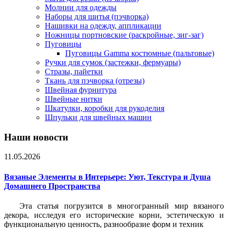
Молнии для одежды
Наборы для шитья (пэчворка)
Нашивки на одежду, аппликации
Ножницы портновские (раскройные, зиг-заг)
Пуговицы
Пуговицы Gamma костюмные (пальтовые)
Ручки для сумок (застежки, фермуары)
Стразы, пайетки
Ткань для пэчворка (отрезы)
Швейная фурнитура
Швейные нитки
Шкатулки, коробки для рукоделия
Шпульки для швейных машин
Наши новости
11.05.2026
Вязаные Элементы в Интерьере: Уют, Текстура и Душа
Домашнего Пространства
Эта статья погрузится в многогранный мир вязаного
декора, исследуя его исторические корни, эстетическую и
функциональную ценность, разнообразие форм и техник