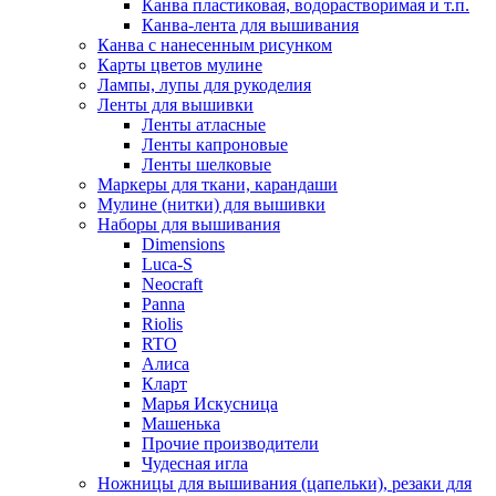
Канва пластиковая, водорастворимая и т.п.
Канва-лента для вышивания
Канва с нанесенным рисунком
Карты цветов мулине
Лампы, лупы для рукоделия
Ленты для вышивки
Ленты атласные
Ленты капроновые
Ленты шелковые
Маркеры для ткани, карандаши
Мулине (нитки) для вышивки
Наборы для вышивания
Dimensions
Luca-S
Neocraft
Panna
Riolis
RTO
Алиса
Кларт
Марья Искусница
Машенька
Прочие производители
Чудесная игла
Ножницы для вышивания (цапельки), резаки для