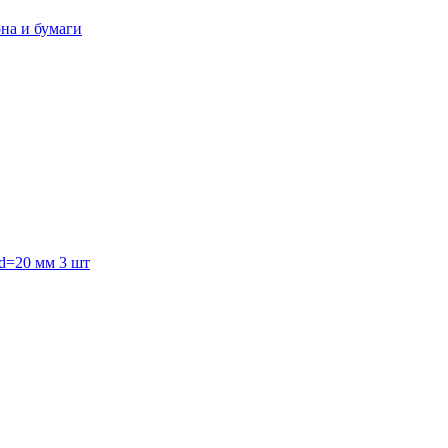
она и бумаги
 d=20 мм 3 шт