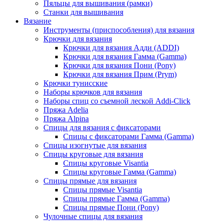
Пяльцы для вышивания (рамки)
Станки для вышивания
Вязание
Инструменты (приспособления) для вязания
Крючки для вязания
Крючки для вязания Адди (ADDI)
Крючки для вязания Гамма (Gamma)
Крючки для вязания Пони (Pony)
Крючки для вязания Прим (Prym)
Крючки тунисские
Наборы крючков для вязания
Наборы спиц со съемной леской Addi-Click
Пряжа Adelia
Пряжа Alpina
Спицы для вязания с фиксаторами
Спицы с фиксаторами Гамма (Gamma)
Спицы изогнутые для вязания
Спицы круговые для вязания
Спицы круговые Visantia
Спицы круговые Гамма (Gamma)
Спицы прямые для вязания
Спицы прямые Visantia
Спицы прямые Гамма (Gamma)
Спицы прямые Пони (Pony)
Чулочные спицы для вязания