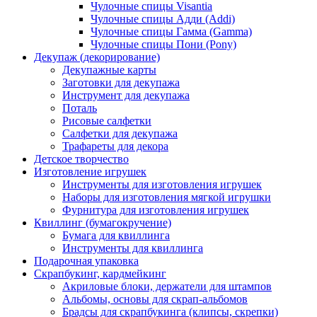
Чулочные спицы Visantia
Чулочные спицы Адди (Addi)
Чулочные спицы Гамма (Gamma)
Чулочные спицы Пони (Pony)
Декупаж (декорирование)
Декупажные карты
Заготовки для декупажа
Инструмент для декупажа
Поталь
Рисовые салфетки
Салфетки для декупажа
Трафареты для декора
Детское творчество
Изготовление игрушек
Инструменты для изготовления игрушек
Наборы для изготовления мягкой игрушки
Фурнитура для изготовления игрушек
Квиллинг (бумагокручение)
Бумага для квиллинга
Инструменты для квиллинга
Подарочная упаковка
Скрапбукинг, кардмейкинг
Акриловые блоки, держатели для штампов
Альбомы, основы для скрап-альбомов
Брадсы для скрапбукинга (клипсы, скрепки)