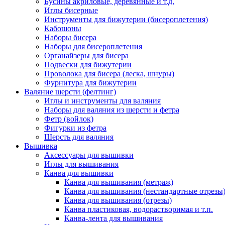
Бусины акриловые, деревянные и т.д.
Иглы бисерные
Инструменты для бижутерии (бисероплетения)
Кабошоны
Наборы бисера
Наборы для бисероплетения
Органайзеры для бисера
Подвески для бижутерии
Проволока для бисера (леска, шнуры)
Фурнитура для бижутерии
Валяние шерсти (фелтинг)
Иглы и инструменты для валяния
Наборы для валяния из шерсти и фетра
Фетр (войлок)
Фигурки из фетра
Шерсть для валяния
Вышивка
Аксессуары для вышивки
Иглы для вышивания
Канва для вышивки
Канва для вышивания (метраж)
Канва для вышивания (нестандартные отрезы
Канва для вышивания (отрезы)
Канва пластиковая, водорастворимая и т.п.
Канва-лента для вышивания