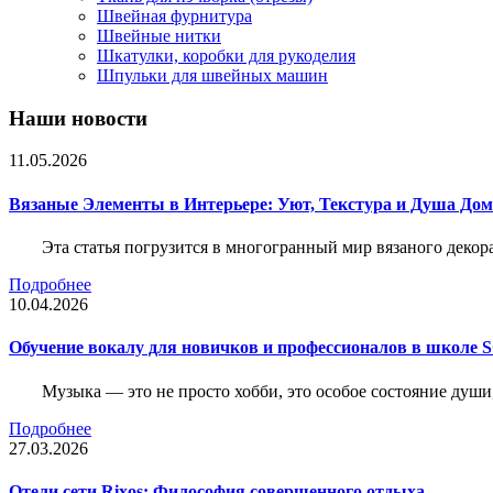
Швейная фурнитура
Швейные нитки
Шкатулки, коробки для рукоделия
Шпульки для швейных машин
Наши новости
11.05.2026
Вязаные Элементы в Интерьере: Уют, Текстура и Душа До
Эта статья погрузится в многогранный мир вязаного декор
Подробнее
10.04.2026
Обучение вокалу для новичков и профессионалов в школе
Музыка — это не просто хобби, это особое состояние души
Подробнее
27.03.2026
Отели сети Rixos: Философия совершенного отдыха