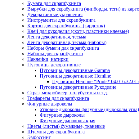
Бумага для скрапбукинга
Вырубки для скрабукинга (чипборды, теги) из карт
Декоративные украшения
Инструменты для скрапбукинга
Картон для скрапбукинга (кардсток)
Клей для рукоделия (скотч, пластинки клеевые)
Лента декоративная, тесьма
Лента декоративная, тесьма (наборы)
Наборы бумаги для скрапбукинга
Наборы для скрапбукинга
Наклейки, натирки
Пуговицы декоративные
Пуговицы декоративные Gamma
Пуговицы декоративные Hemline
Пуговицы Hemline *Prints* 04.016.32.01
Пуговицы декоративные Рукоделие
Страз, микробисер, полубусины и т.д.
Трафареты для скрапбукинга
Фигурные дыроколы
Угловые дыроколы фигурные (дыроколы угла)
Фигурные дыроколы
Фигурные дыроколы края
Цветы (листья) бумажные, тканевые
Штампы для скрапбукинга
Эмбоссинг