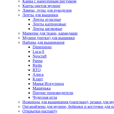
Канва с нанесенным рисунком
Карты цветов мулине
Лампы, лупы для рукоделия
Ленты для вышивки
Ленты атласные
Ленты капроновые
Ленты шелковые
Маркеры для ткани, карандаши
Мулине (нитки) для вышивки
Наборы для вышивания
Dimensions
Luca-S
Neocraft
Panna
Riolis
RTO
Алиса
Кларт
Марья Искусница
Машенька
Прочие производители
Чудесная игла
Ножницы для вышивания (цапельки), резаки для м
Органайзеры для мулине, бобинки и косточки для н
Открытки-паспарту