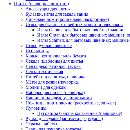
Шитье (пэчворк, квилтинг)
Аксессуары для шитья
Булавки, иглы для закалывания
Дисковые ножи (роликовые, раскройные)
Иглы для бытовых швейных машин и оверлоков
Иглы Gamma для бытовых швейных машин
Иглы Organ для бытовых швейных машин и о
Иглы Schmetz для бытовых швейных машин и
Иглы ручные швейные
Игольницы
Калька, копировальная бумага
Лекала (шаблоны) для шитья
Лента декоративная, тесьма
Лента техническая
Линейки для шитья, пэчворка
Маты для резки (пэчворка)
Молнии для одежды
Наборы для шитья (пэчворка)
Нашивки на одежду, аппликации
Ножницы портновские (раскройные, зиг-заг)
Пуговицы
Пуговицы Gamma костюмные (пальтовые)
Ручки для сумок (застежки, фермуары)
Стразы, пайетки
Ткань для пэчворка (отрезы)