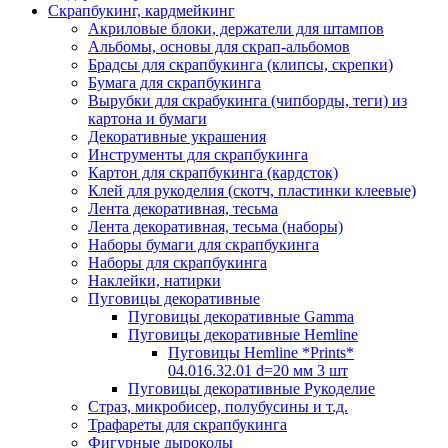
Скрапбукинг, кардмейкинг
Акриловые блоки, держатели для штампов
Альбомы, основы для скрап-альбомов
Брадсы для скрапбукинга (клипсы, скрепки)
Бумага для скрапбукинга
Вырубки для скрабукинга (чипборды, теги) из
картона и бумаги
Декоративные украшения
Инструменты для скрапбукинга
Картон для скрапбукинга (кардсток)
Клей для рукоделия (скотч, пластинки клеевые)
Лента декоративная, тесьма
Лента декоративная, тесьма (наборы)
Наборы бумаги для скрапбукинга
Наборы для скрапбукинга
Наклейки, натирки
Пуговицы декоративные
Пуговицы декоративные Gamma
Пуговицы декоративные Hemline
Пуговицы Hemline *Prints*
04.016.32.01 d=20 мм 3 шт
Пуговицы декоративные Рукоделие
Страз, микробисер, полубусины и т.д.
Трафареты для скрапбукинга
Фигурные дыроколы