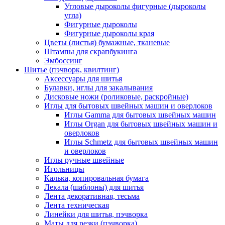
Угловые дыроколы фигурные (дыроколы
угла)
Фигурные дыроколы
Фигурные дыроколы края
Цветы (листья) бумажные, тканевые
Штампы для скрапбукинга
Эмбоссинг
Шитье (пэчворк, квилтинг)
Аксессуары для шитья
Булавки, иглы для закалывания
Дисковые ножи (роликовые, раскройные)
Иглы для бытовых швейных машин и оверлоков
Иглы Gamma для бытовых швейных машин
Иглы Organ для бытовых швейных машин и
оверлоков
Иглы Schmetz для бытовых швейных машин
и оверлоков
Иглы ручные швейные
Игольницы
Калька, копировальная бумага
Лекала (шаблоны) для шитья
Лента декоративная, тесьма
Лента техническая
Линейки для шитья, пэчворка
Маты для резки (пэчворка)