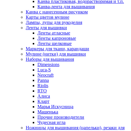
Канва пластиковая, водорастворимая и т.п.
Канва-лента для вышивания
Канва с нанесенным рисунком
Карты цветов мулине
Лампы, лупы для рукоделия
Ленты для вышивки
Ленты атласные
Ленты капроновые
Ленты шелковые
Маркеры для ткани, карандаши
Мулине (нитки) для вышивки
Наборы для вышивания
Dimensions
Luca-S
Neocraft
Panna
Riolis
RTO
Алиса
Кларт
Марья Искусница
Машенька
Прочие производители
Чудесная игла
Ножницы для вышивания (цапельки), резаки для