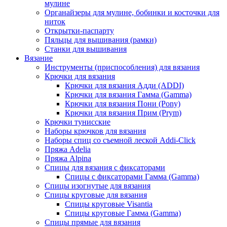
мулине
Органайзеры для мулине, бобинки и косточки для
ниток
Открытки-паспарту
Пяльцы для вышивания (рамки)
Станки для вышивания
Вязание
Инструменты (приспособления) для вязания
Крючки для вязания
Крючки для вязания Адди (ADDI)
Крючки для вязания Гамма (Gamma)
Крючки для вязания Пони (Pony)
Крючки для вязания Прим (Prym)
Крючки тунисские
Наборы крючков для вязания
Наборы спиц со съемной леской Addi-Click
Пряжа Adelia
Пряжа Alpina
Спицы для вязания с фиксаторами
Спицы с фиксаторами Гамма (Gamma)
Спицы изогнутые для вязания
Спицы круговые для вязания
Спицы круговые Visantia
Спицы круговые Гамма (Gamma)
Спицы прямые для вязания