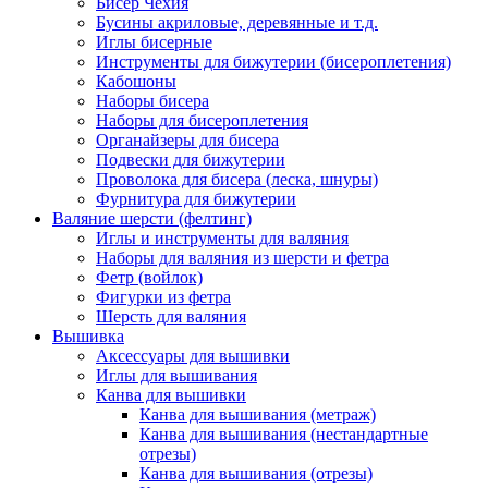
Бисер Чехия
Бусины акриловые, деревянные и т.д.
Иглы бисерные
Инструменты для бижутерии (бисероплетения)
Кабошоны
Наборы бисера
Наборы для бисероплетения
Органайзеры для бисера
Подвески для бижутерии
Проволока для бисера (леска, шнуры)
Фурнитура для бижутерии
Валяние шерсти (фелтинг)
Иглы и инструменты для валяния
Наборы для валяния из шерсти и фетра
Фетр (войлок)
Фигурки из фетра
Шерсть для валяния
Вышивка
Аксессуары для вышивки
Иглы для вышивания
Канва для вышивки
Канва для вышивания (метраж)
Канва для вышивания (нестандартные
отрезы)
Канва для вышивания (отрезы)