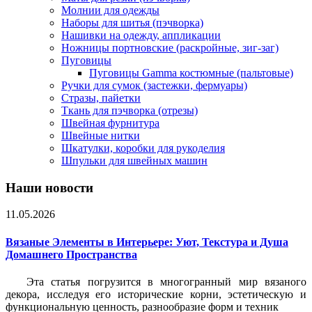
Молнии для одежды
Наборы для шитья (пэчворка)
Нашивки на одежду, аппликации
Ножницы портновские (раскройные, зиг-заг)
Пуговицы
Пуговицы Gamma костюмные (пальтовые)
Ручки для сумок (застежки, фермуары)
Стразы, пайетки
Ткань для пэчворка (отрезы)
Швейная фурнитура
Швейные нитки
Шкатулки, коробки для рукоделия
Шпульки для швейных машин
Наши новости
11.05.2026
Вязаные Элементы в Интерьере: Уют, Текстура и Душа
Домашнего Пространства
Эта статья погрузится в многогранный мир вязаного
декора, исследуя его исторические корни, эстетическую и
функциональную ценность, разнообразие форм и техник