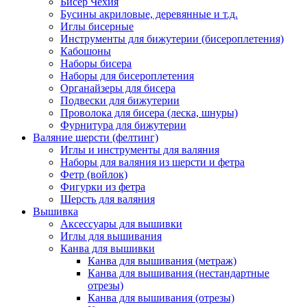
Бисер Чехия
Бусины акриловые, деревянные и т.д.
Иглы бисерные
Инструменты для бижутерии (бисероплетения)
Кабошоны
Наборы бисера
Наборы для бисероплетения
Органайзеры для бисера
Подвески для бижутерии
Проволока для бисера (леска, шнуры)
Фурнитура для бижутерии
Валяние шерсти (фелтинг)
Иглы и инструменты для валяния
Наборы для валяния из шерсти и фетра
Фетр (войлок)
Фигурки из фетра
Шерсть для валяния
Вышивка
Аксессуары для вышивки
Иглы для вышивания
Канва для вышивки
Канва для вышивания (метраж)
Канва для вышивания (нестандартные
отрезы)
Канва для вышивания (отрезы)