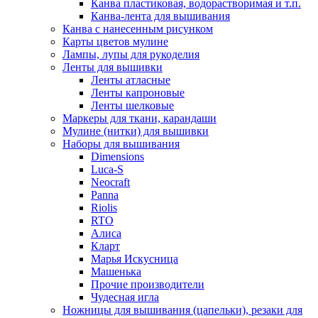
Канва пластиковая, водорастворимая и т.п.
Канва-лента для вышивания
Канва с нанесенным рисунком
Карты цветов мулине
Лампы, лупы для рукоделия
Ленты для вышивки
Ленты атласные
Ленты капроновые
Ленты шелковые
Маркеры для ткани, карандаши
Мулине (нитки) для вышивки
Наборы для вышивания
Dimensions
Luca-S
Neocraft
Panna
Riolis
RTO
Алиса
Кларт
Марья Искусница
Машенька
Прочие производители
Чудесная игла
Ножницы для вышивания (цапельки), резаки для