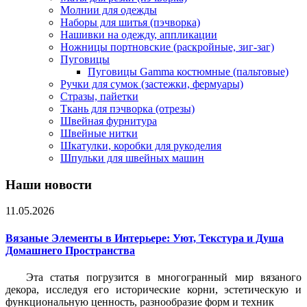
Молнии для одежды
Наборы для шитья (пэчворка)
Нашивки на одежду, аппликации
Ножницы портновские (раскройные, зиг-заг)
Пуговицы
Пуговицы Gamma костюмные (пальтовые)
Ручки для сумок (застежки, фермуары)
Стразы, пайетки
Ткань для пэчворка (отрезы)
Швейная фурнитура
Швейные нитки
Шкатулки, коробки для рукоделия
Шпульки для швейных машин
Наши новости
11.05.2026
Вязаные Элементы в Интерьере: Уют, Текстура и Душа
Домашнего Пространства
Эта статья погрузится в многогранный мир вязаного
декора, исследуя его исторические корни, эстетическую и
функциональную ценность, разнообразие форм и техник