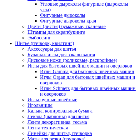
Угловые дыроколы фигурные (дыроколы
угла)
Фигурные дыроколы
Фигурные дыроколы края
Цветы (листья) бумажные, тканевые
Штампы для скрапбукинга
Эмбоссинг
Шитье (пэчворк, квилтинг)
Аксессуары для шитья
Булавки, иглы для закалывания
Дисковые ножи (роликовые, раскройные)
Иглы для бытовых швейных машин и оверлоков
Иглы Gamma для бытовых швейных машин
Иглы Organ для бытовых швейных машин и
оверлоков
Иглы Schmetz для бытовых швейных машин
и оверлоков
Иглы ручные швейные
Игольницы
Калька, копировальная бумага
Лекала (шаблоны) для шитья
Лента декоративная, тесьма
Лента техническая
Линейки для шитья, пэчворка
Маты для резки (пэчворка)