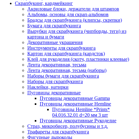
Скрапбукинг, кардмейкинг
Акриловые блоки, держатели для штампов
Альбомы, основы для скрап-альбомов
Брадсы для скрапбукинга (клипсы, скрепки)
Бумага для скрапбукинга
Вырубки для скрабукинга (чипборды, теги) из
картона и бумаги
Декоративные украшения
Инструменты для скрапбукинга
Картон для скрапбукинга (кардсток)
Клей для рукоделия (скотч, пластинки клеевые)
Лента декоративная, тесьма
Лента декоративная, тесьма (наборы)
Наборы бумаги для скрапбукинга
Наборы для скрапбукинга
Наклейки, натирки
Пуговицы декоративные
Пуговицы декоративные Gamma
Пуговицы декоративные Hemline
Пуговицы Hemline *Prints*
04.016.32.01 d=20 мм 3 шт
Пуговицы декоративные Рукоделие
Страз, микробисер, полубусины и т.д.
Трафареты для скрапбукинга
Фигурные дыроколы