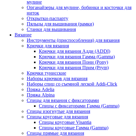
мулине
Органайзеры для мулине, бобинки и косточки для
ниток
Открытки-паспарту
Пяльцы для вышивания (рамки)
Станки для вышивания
Вязание
Инструменты (приспособления) для вязания
Крючки для вязания
Крючки для вязания Адди (ADDI)
Крючки для вязания Гамма (Gamma)
Крючки для вязания Пони (Pony)
Крючки для вязания Прим (Prym)
Крючки тунисские
Наборы крючков для вязания
Наборы спиц со съемной леской Addi-Click
Пряжа Adelia
Пряжа Alpina
Спицы для вязания с фиксаторами
Спицы с фиксаторами Гамма (Gamma)
Спицы изогнутые для вязания
Спицы круговые для вязания
Спицы круговые Visantia
Спицы круговые Гамма (Gamma)
Спицы прямые для вязания