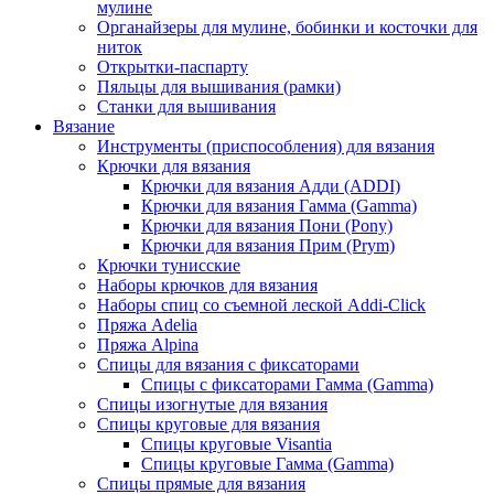
мулине
Органайзеры для мулине, бобинки и косточки для
ниток
Открытки-паспарту
Пяльцы для вышивания (рамки)
Станки для вышивания
Вязание
Инструменты (приспособления) для вязания
Крючки для вязания
Крючки для вязания Адди (ADDI)
Крючки для вязания Гамма (Gamma)
Крючки для вязания Пони (Pony)
Крючки для вязания Прим (Prym)
Крючки тунисские
Наборы крючков для вязания
Наборы спиц со съемной леской Addi-Click
Пряжа Adelia
Пряжа Alpina
Спицы для вязания с фиксаторами
Спицы с фиксаторами Гамма (Gamma)
Спицы изогнутые для вязания
Спицы круговые для вязания
Спицы круговые Visantia
Спицы круговые Гамма (Gamma)
Спицы прямые для вязания