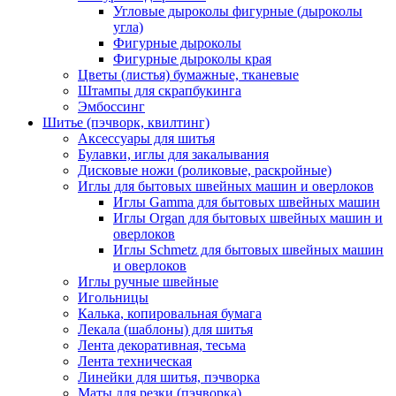
Угловые дыроколы фигурные (дыроколы
угла)
Фигурные дыроколы
Фигурные дыроколы края
Цветы (листья) бумажные, тканевые
Штампы для скрапбукинга
Эмбоссинг
Шитье (пэчворк, квилтинг)
Аксессуары для шитья
Булавки, иглы для закалывания
Дисковые ножи (роликовые, раскройные)
Иглы для бытовых швейных машин и оверлоков
Иглы Gamma для бытовых швейных машин
Иглы Organ для бытовых швейных машин и
оверлоков
Иглы Schmetz для бытовых швейных машин
и оверлоков
Иглы ручные швейные
Игольницы
Калька, копировальная бумага
Лекала (шаблоны) для шитья
Лента декоративная, тесьма
Лента техническая
Линейки для шитья, пэчворка
Маты для резки (пэчворка)