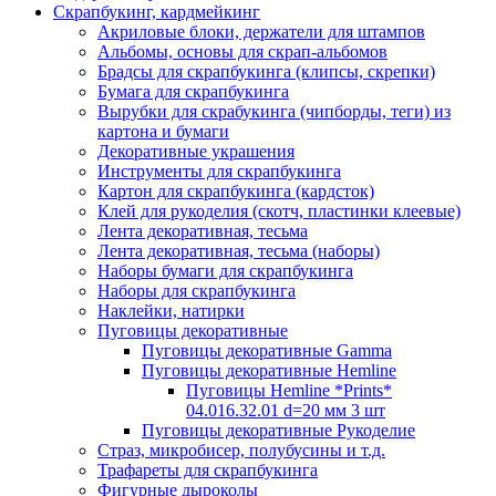
Скрапбукинг, кардмейкинг
Акриловые блоки, держатели для штампов
Альбомы, основы для скрап-альбомов
Брадсы для скрапбукинга (клипсы, скрепки)
Бумага для скрапбукинга
Вырубки для скрабукинга (чипборды, теги) из
картона и бумаги
Декоративные украшения
Инструменты для скрапбукинга
Картон для скрапбукинга (кардсток)
Клей для рукоделия (скотч, пластинки клеевые)
Лента декоративная, тесьма
Лента декоративная, тесьма (наборы)
Наборы бумаги для скрапбукинга
Наборы для скрапбукинга
Наклейки, натирки
Пуговицы декоративные
Пуговицы декоративные Gamma
Пуговицы декоративные Hemline
Пуговицы Hemline *Prints*
04.016.32.01 d=20 мм 3 шт
Пуговицы декоративные Рукоделие
Страз, микробисер, полубусины и т.д.
Трафареты для скрапбукинга
Фигурные дыроколы