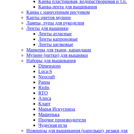
Канва пластиковая, водорастворимая и т.п.
Канва-лента для вышивания
Канва с нанесенным рисунком
Карты цветов мулине
Лампы, лупы для рукоделия
Ленты для вышивки
Ленты атласные
Ленты капроновые
Ленты шелковые
Маркеры для ткани, карандаши
Мулине (нитки) для вышивки
Наборы для вышивания
Dimensions
Luca-S
Neocraft
Panna
Riolis
RTO
Алиса
Кларт
Марья Искусница
Машенька
Прочие производители
Чудесная игла
Ножницы для вышивания (цапельки), резаки для