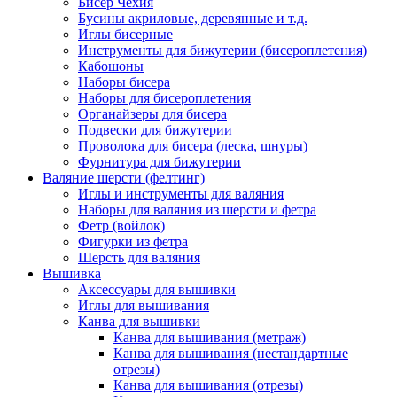
Бисер Чехия
Бусины акриловые, деревянные и т.д.
Иглы бисерные
Инструменты для бижутерии (бисероплетения)
Кабошоны
Наборы бисера
Наборы для бисероплетения
Органайзеры для бисера
Подвески для бижутерии
Проволока для бисера (леска, шнуры)
Фурнитура для бижутерии
Валяние шерсти (фелтинг)
Иглы и инструменты для валяния
Наборы для валяния из шерсти и фетра
Фетр (войлок)
Фигурки из фетра
Шерсть для валяния
Вышивка
Аксессуары для вышивки
Иглы для вышивания
Канва для вышивки
Канва для вышивания (метраж)
Канва для вышивания (нестандартные
отрезы)
Канва для вышивания (отрезы)