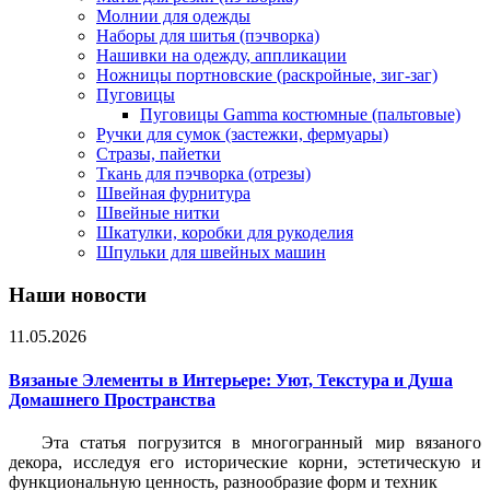
Молнии для одежды
Наборы для шитья (пэчворка)
Нашивки на одежду, аппликации
Ножницы портновские (раскройные, зиг-заг)
Пуговицы
Пуговицы Gamma костюмные (пальтовые)
Ручки для сумок (застежки, фермуары)
Стразы, пайетки
Ткань для пэчворка (отрезы)
Швейная фурнитура
Швейные нитки
Шкатулки, коробки для рукоделия
Шпульки для швейных машин
Наши новости
11.05.2026
Вязаные Элементы в Интерьере: Уют, Текстура и Душа
Домашнего Пространства
Эта статья погрузится в многогранный мир вязаного
декора, исследуя его исторические корни, эстетическую и
функциональную ценность, разнообразие форм и техник